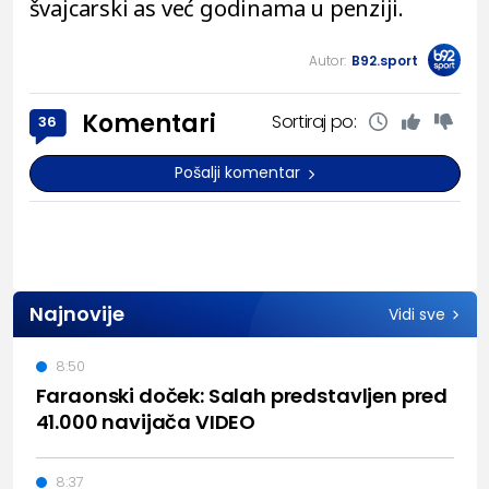
švajcarski as već godinama u penziji.
Autor:
B92.sport
Komentari
Sortiraj po:
36
Pošalji komentar
Najnovije
Vidi sve
8:50
Faraonski doček: Salah predstavljen pred
41.000 navijača VIDEO
8:37