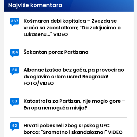
Najviše komentara
Košmaran debi kapitalca – Zvezda se
367
vraća sa zaostatkom; "Da zaključimo o
Lukasenu..." VIDEO
Šokantan poraz Partizana
104
Albanac izašao bez gaća, pa provocirao
80
dvoglavim orlom usred Beograda!
FOTO/VIDEO
Katastrofa za Partizan, nije moglo gore –
63
Evropa nemoguća misija?
Hrvati pobesneli zbog srpskog UFC
62
borca: "Sramotno i skandalozno!" VIDEO