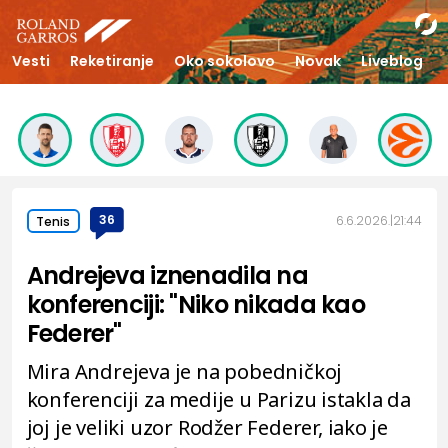
Vesti
Reketiranje
Oko sokolovo
Novak
Liveblog
36
6.6.2026.
21:44
Tenis
Andrejeva iznenadila na
konferenciji: "Niko nikada kao
Federer"
Mira Andrejeva je na pobedničkoj
konferenciji za medije u Parizu istakla da
joj je veliki uzor Rodžer Federer, iako je