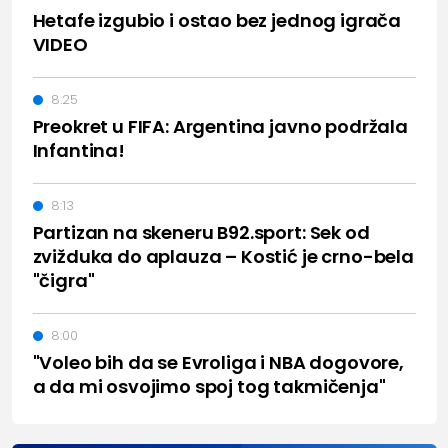
Hetafe izgubio i ostao bez jednog igrača
VIDEO
8:25
Preokret u FIFA: Argentina javno podržala
Infantina!
8:13
Partizan na skeneru B92.sport: Sek od
zvižduka do aplauza – Kostić je crno-bela
"čigra"
8:00
"Voleo bih da se Evroliga i NBA dogovore,
a da mi osvojimo spoj tog takmičenja"