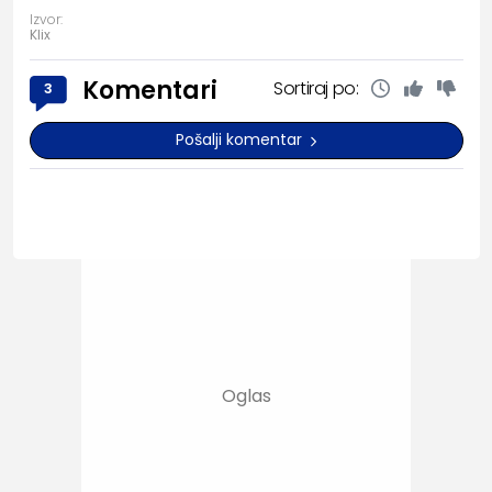
Izvor:
Klix
Komentari
Sortiraj po:
3
Pošalji komentar