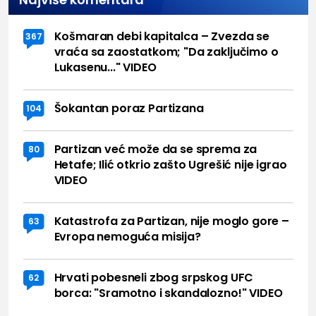
Košmaran debi kapitalca – Zvezda se
367
vraća sa zaostatkom; "Da zaključimo o
Lukasenu..." VIDEO
Šokantan poraz Partizana
104
Partizan već može da se sprema za
80
Hetafe; Ilić otkrio zašto Ugrešić nije igrao
VIDEO
Katastrofa za Partizan, nije moglo gore –
63
Evropa nemoguća misija?
Hrvati pobesneli zbog srpskog UFC
62
borca: "Sramotno i skandalozno!" VIDEO