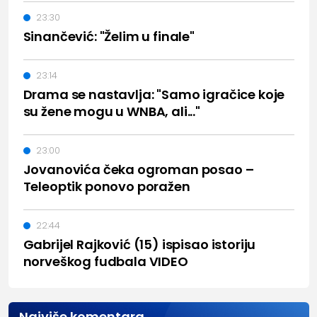
23:30
Sinančević: "Želim u finale"
23:14
Drama se nastavlja: "Samo igračice koje
su žene mogu u WNBA, ali..."
23:00
Jovanovića čeka ogroman posao –
Teleoptik ponovo poražen
22:44
Gabrijel Rajković (15) ispisao istoriju
norveškog fudbala VIDEO
Najviše komentara