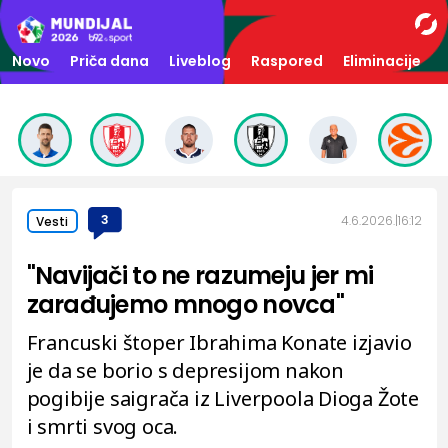
Novo
Priča dana
Liveblog
Raspored
Eliminacije
3
4.6.2026.
16:12
Vesti
"Navijači to ne razumeju jer mi
zarađujemo mnogo novca"
Francuski štoper Ibrahima Konate izjavio
je da se borio s depresijom nakon
pogibije saigrača iz Liverpoola Dioga Žote
i smrti svog oca.