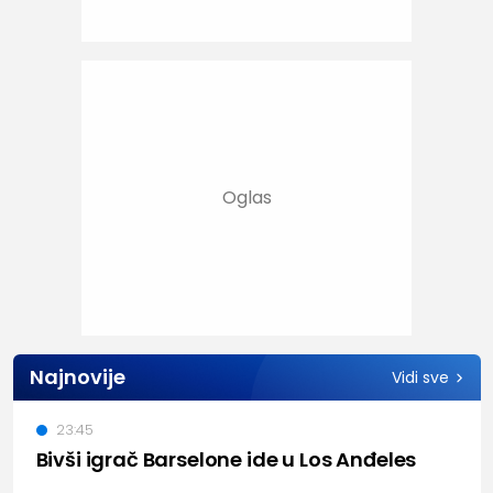
Najnovije
Vidi sve
23:45
Bivši igrač Barselone ide u Los Anđeles