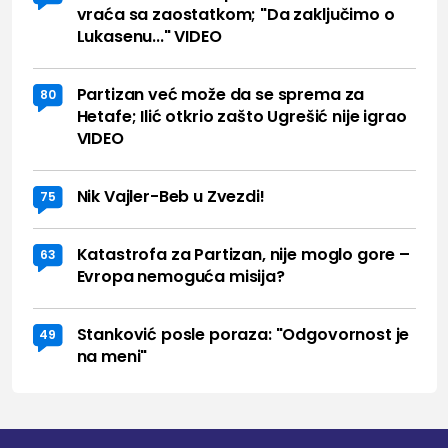
vraća sa zaostatkom; "Da zaključimo o
Lukasenu..." VIDEO
Partizan već može da se sprema za
80
Hetafe; Ilić otkrio zašto Ugrešić nije igrao
VIDEO
Nik Vajler-Beb u Zvezdi!
75
Katastrofa za Partizan, nije moglo gore –
63
Evropa nemoguća misija?
Stanković posle poraza: "Odgovornost je
49
na meni"