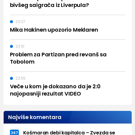
bivšeg saigrača iz Liverpula?
23:27
Mika Hakinen upozorio Meklaren
23:10
Problem za Partizan pred revanš sa
Tobolom
22:55
Veče u kom je dokazano da je 2:0
najopasniji rezultat VIDEO
Najviše komentara
Košmaran debi kapitalca – Zvezda se
367