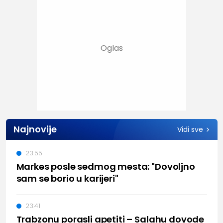
Najnovije
Vidi sve
23:55
Markes posle sedmog mesta: "Dovoljno
sam se borio u karijeri"
23:41
Trabzonu porasli apetiti – Salahu dovode