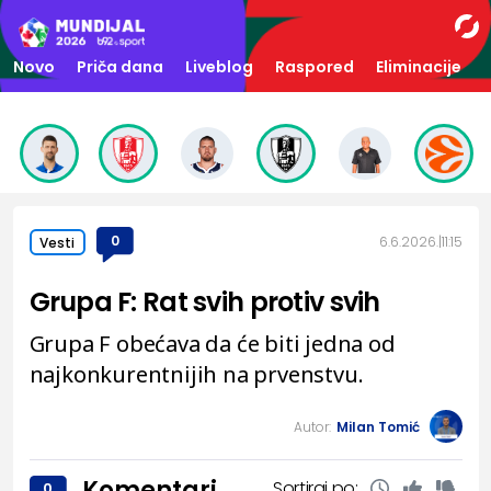
Novo
Priča dana
Liveblog
Raspored
Eliminacije
0
6.6.2026.
11:15
Vesti
Grupa F: Rat svih protiv svih
Grupa F obećava da će biti jedna od
najkonkurentnijih na prvenstvu.
Autor:
Milan Tomić
Komentari
Sortiraj po:
0