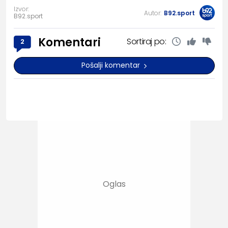
Izvor:
Autor:
B92.sport
B92.sport
Komentari
Sortiraj po:
2
Pošalji komentar