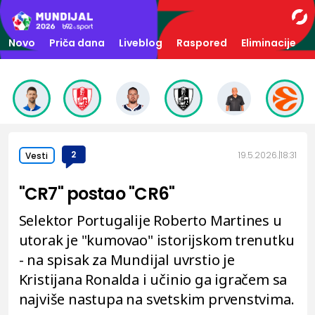
Novo
Priča dana
Liveblog
Raspored
Eliminacije
2
19.5.2026.
18:31
Vesti
"CR7" postao "CR6"
Selektor Portugalije Roberto Martines u
utorak je "kumovao" istorijskom trenutku
- na spisak za Mundijal uvrstio je
Kristijana Ronalda i učinio ga igračem sa
najviše nastupa na svetskim prvenstvima.