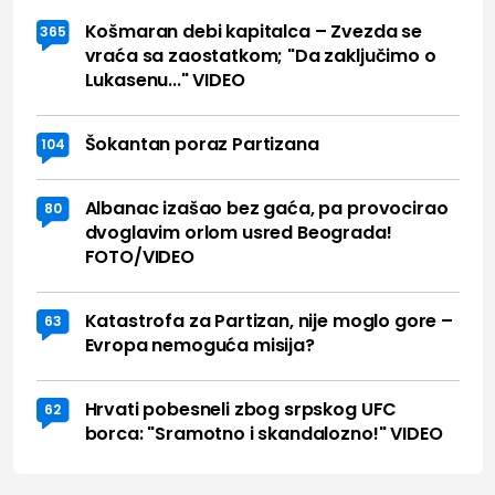
Košmaran debi kapitalca – Zvezda se
365
vraća sa zaostatkom; "Da zaključimo o
Lukasenu..." VIDEO
Šokantan poraz Partizana
104
Albanac izašao bez gaća, pa provocirao
80
dvoglavim orlom usred Beograda!
FOTO/VIDEO
Katastrofa za Partizan, nije moglo gore –
63
Evropa nemoguća misija?
Hrvati pobesneli zbog srpskog UFC
62
borca: "Sramotno i skandalozno!" VIDEO