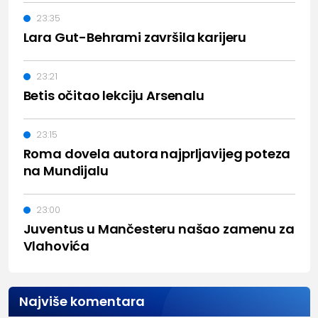
23:35
Lara Gut-Behrami završila karijeru
23:21
Betis očitao lekciju Arsenalu
23:15
Roma dovela autora najprljavijeg poteza
na Mundijalu
23:00
Juventus u Mančesteru našao zamenu za
Vlahovića
Najviše komentara