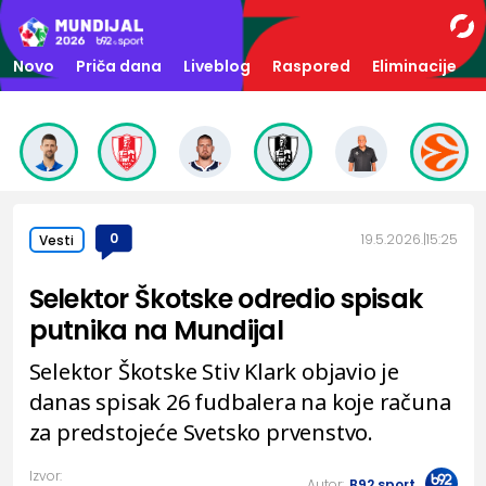
Novo
Priča dana
Liveblog
Raspored
Eliminacije
0
19.5.2026.
15:25
Vesti
Selektor Škotske odredio spisak
putnika na Mundijal
Selektor Škotske Stiv Klark objavio je
danas spisak 26 fudbalera na koje računa
za predstojeće Svetsko prvenstvo.
Izvor:
Autor:
B92.sport