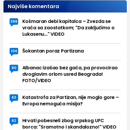
Najviše komentara
Košmaran debi kapitalca – Zvezda se
366
vraća sa zaostatkom; "Da zaključimo o
Lukasenu..." VIDEO
Šokantan poraz Partizana
104
Albanac izašao bez gaća, pa provocirao
80
dvoglavim orlom usred Beograda!
FOTO/VIDEO
Katastrofa za Partizan, nije moglo gore –
63
Evropa nemoguća misija?
Hrvati pobesneli zbog srpskog UFC
62
borca: "Sramotno i skandalozno!" VIDEO