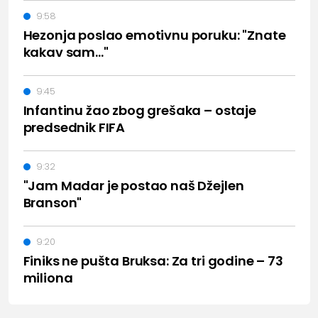
9:58
Hezonja poslao emotivnu poruku: "Znate
kakav sam..."
9:45
Infantinu žao zbog grešaka – ostaje
predsednik FIFA
9:32
"Jam Madar je postao naš Džejlen
Branson"
9:20
Finiks ne pušta Bruksa: Za tri godine – 73
miliona