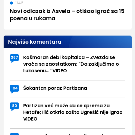
11:46
Novi odlazak iz Asvela – otišao igrač sa 15
poena u rukama
Najviše komentara
Košmaran debi kapitalca – Zvezda se
367
vraća sa zaostatkom; "Da zaključimo o
Lukasenu..." VIDEO
Šokantan poraz Partizana
104
Partizan već može da se sprema za
80
Hetafe; Ilić otkrio zašto Ugrešić nije igrao
VIDEO