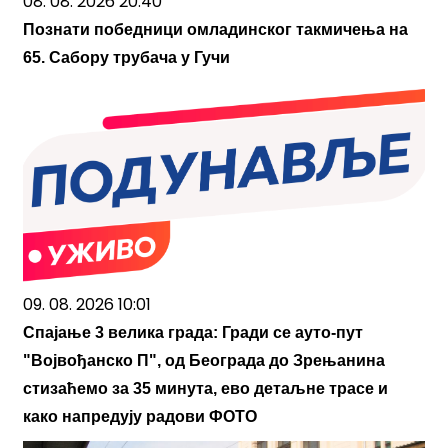
08. 08. 2026 20:40
Познати победници омладинског такмичења на
65. Сабору трубача у Гучи
09. 08. 2026 10:01
Спајање 3 велика града: Гради се ауто-пут
"Војвођанско П", од Београда до Зрењанина
стизаћемо за 35 минута, ево детаљне трасе и
како напредују радови ФОТО