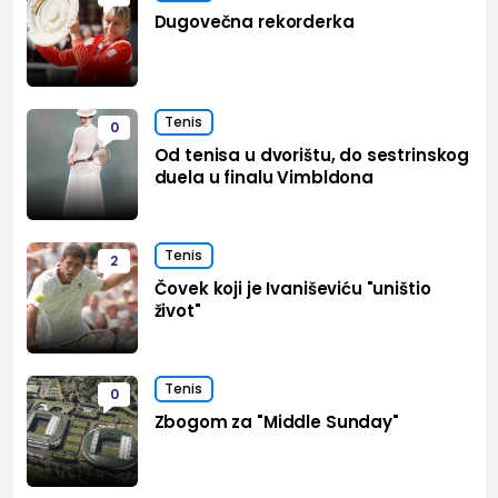
Dugovečna rekorderka
Tenis
0
Od tenisa u dvorištu, do sestrinskog
duela u finalu Vimbldona
Tenis
2
Čovek koji je Ivaniševiću "uništio
život"
Tenis
0
Zbogom za "Middle Sunday"