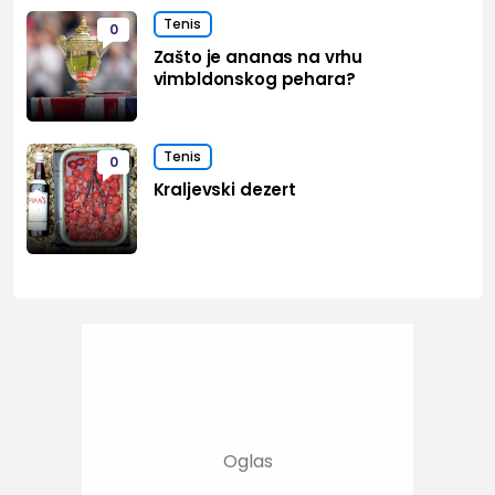
Tenis
0
Zašto je ananas na vrhu
vimbldonskog pehara?
Tenis
0
Kraljevski dezert