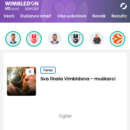
Vesti
Dušanov smeč
Oko sokolovo
Novak
Rezultat
Tenis
0
Sva finala Vimbldona – muškarci