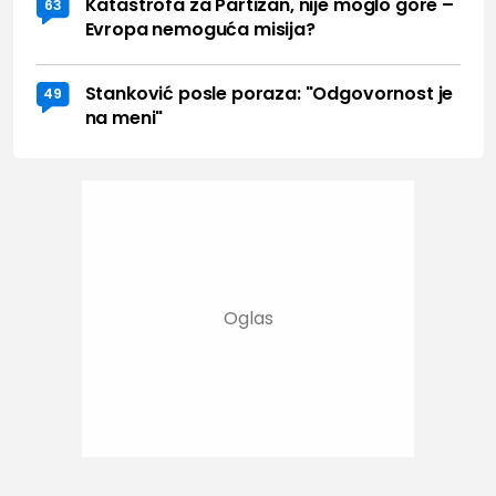
Katastrofa za Partizan, nije moglo gore –
63
Evropa nemoguća misija?
Stanković posle poraza: "Odgovornost je
49
na meni"