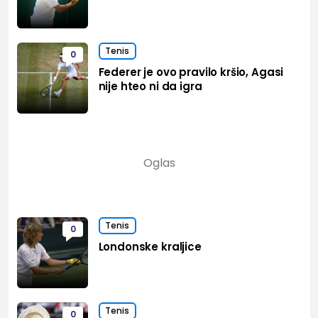
Tenis
0
Federer je ovo pravilo kršio, Agasi
nije hteo ni da igra
Tenis
0
Londonske kraljice
Tenis
0