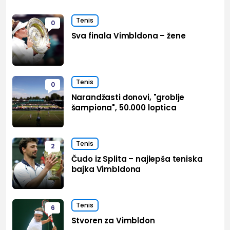
Tenis
0
Sva finala Vimbldona – žene
Tenis
0
Narandžasti đonovi, "groblje
šampiona", 50.000 loptica
Tenis
2
Čudo iz Splita – najlepša teniska
bajka Vimbldona
Tenis
6
Stvoren za Vimbldon