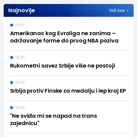
Najnovije
Vidi sve
12:51
Amerikanac kog Evroliga ne zanima –
održavanje forme do prvog NBA poziva
12:35
Rukometni savez Srbije više ne postoji
12:20
Srbija protiv Finske za medalju i lep kraj EP
12:05
"Ne sviđa mi se napad na trans
zajednicu"