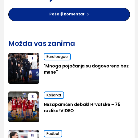
Pošalji komentar
Možda vas zanima
Euroleague
1
"Mnoga pojačanja su dogovorena bez
mene"
Košarka
3
Nezapamćen debakl Hrvatske – 75
razlike! VIDEO
Fudbal
13