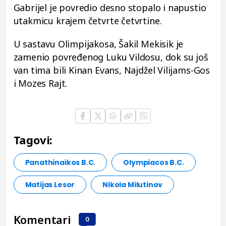
Gabrijel je povredio desno stopalo i napustio
utakmicu krajem četvrte četvrtine.
U sastavu Olimpijakosa, Šakil Mekisik je
zamenio povređenog Luku Vildosu, dok su još
van tima bili Kinan Evans, Najdžel Vilijams-Gos
i Mozes Rajt.
Tagovi:
Panathinaikos B.C.
Olympiacos B.C.
Matijas Lesor
Nikola Milutinov
Komentari
0