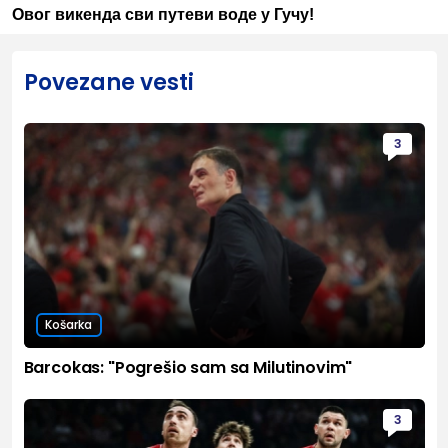
Овог викенда сви путеви воде у Гучу!
Povezane vesti
3
Košarka
Barcokas: "Pogrešio sam sa Milutinovim"
3