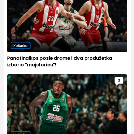
Košarka
Panatinaikos posle drame i dva produžetka
izborio "majstoricu"!
3