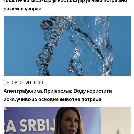
Пластична кеса чаја је настала јер је неко погрешно
разумео узорак
06. 08. 2026 16:30
Апел грађанима Пријепоља: Воду користити
искључиво за основне животне потребе