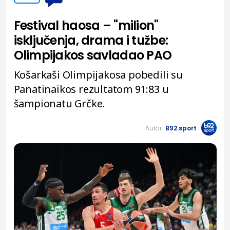
Festival haosa – "milion"
isključenja, drama i tužbe:
Olimpijakos savladao PAO
Košarkaši Olimpijakosa pobedili su
Panatinaikos rezultatom 91:83 u
šampionatu Grčke.
Autor:
B92.sport