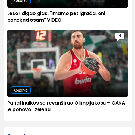
Košarka
Lesor digao glas: "Imamo pet igrača, oni
ponekad osam" VIDEO
4
Košarka
Panatinaikos se revanširao Olimpijakosu – OAKA
je ponovo "zelena"