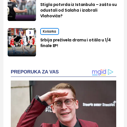
Stigla potvrda iz Istanbula – zašto su
odustali od Salaha i izabrali
Vlahovića?
Košarka
3
Srbija preživela dramu i otišla u 1/4
finale EP!
PREPORUKA ZA VAS