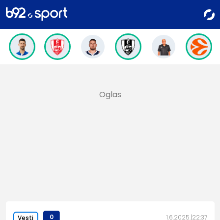
0
1.6.2025.
22:37
Vesti