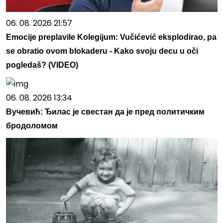
06. 08. 2026 21:57
Emocije preplavile Kolegijum: Vučićević eksplodirao, pa
se obratio ovom blokaderu - Kako svoju decu u oči
pogledaš? (VIDEO)
06. 08. 2026 13:34
Вучевић: Ђилас је свестан да је пред политичким
бродоломом