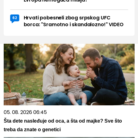
Hrvati pobesneli zbog srpskog UFC
62
borca: "Sramotno i skandalozno!" VIDEO
05. 08. 2026 06:45
Šta dete nasleđuje od oca, a šta od majke? Sve što
treba da znate o genetici