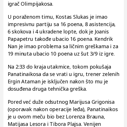
igrač Olimpijakosa.
U poraženom timu, Kostas Slukas je imao
impresivnu partiju sa 16 poena, 8 asistencija,
6 skokova i 4 ukradene lopte, dok je Joanis
Papapetru takođe ubacio 16 poena. Kendrik
Nan je imao problema sa ličnim greškama i za
19 minuta ubacio 10 poena uz šut 3/9 iz igre.
Na 2:33 do kraja utakmice, tokom pokušaja
Panatinaikosa da se vrati u igru, trener zelenih
Ergin Ataman je isključen nakon što mu je
dosuđena druga tehnička greška.
Pored već duže odsutnog Marijusa Grigonisa
(oporavak nakon operacije leđa), Panatinaikos
je u ovom meču bio bez Lorenza Brauna,
Matijasa Lesora i Tibora Plajsa. Venijen