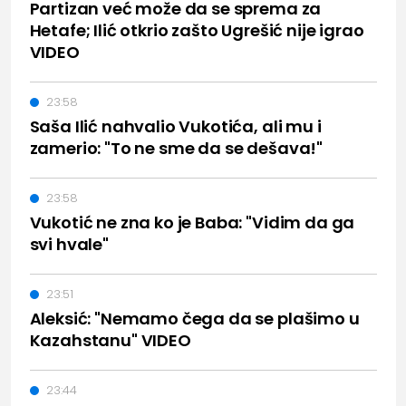
Partizan već može da se sprema za
Hetafe; Ilić otkrio zašto Ugrešić nije igrao
VIDEO
23:58
Saša Ilić nahvalio Vukotića, ali mu i
zamerio: "To ne sme da se dešava!"
23:58
Vukotić ne zna ko je Baba: "Vidim da ga
svi hvale"
23:51
Aleksić: "Nemamo čega da se plašimo u
Kazahstanu" VIDEO
23:44