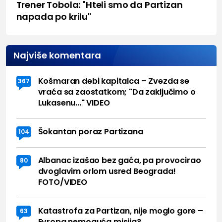
Trener Tobola: "Hteli smo da Partizan
napada po krilu"
Najviše komentara
Košmaran debi kapitalca – Zvezda se
367
vraća sa zaostatkom; "Da zaključimo o
Lukasenu..." VIDEO
Šokantan poraz Partizana
104
Albanac izašao bez gaća, pa provocirao
80
dvoglavim orlom usred Beograda!
FOTO/VIDEO
Katastrofa za Partizan, nije moglo gore –
63
Evropa nemoguća misija?