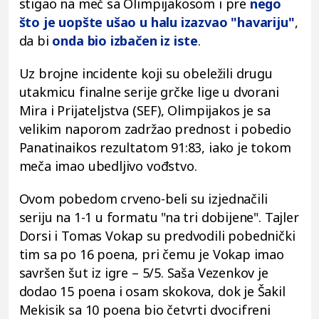
stigao na meč sa Olimpijakosom i pre
nego
što je uopšte ušao u halu izazvao "havariju"
,
da bi
onda bio izbačen iz iste
.
Uz brojne incidente koji su obeležili drugu
utakmicu finalne serije grčke lige u dvorani
Mira i Prijateljstva (SEF), Olimpijakos je sa
velikim naporom zadržao prednost i pobedio
Panatinaikos rezultatom 91:83, iako je tokom
meča imao ubedljivo vođstvo.
Ovom pobedom crveno-beli su izjednačili
seriju na 1-1 u formatu "na tri dobijene". Tajler
Dorsi i Tomas Vokap su predvodili pobednički
tim sa po 16 poena, pri čemu je Vokap imao
savršen šut iz igre – 5/5. Saša Vezenkov je
dodao 15 poena i osam skokova, dok je Šakil
Mekisik sa 10 poena bio četvrti dvocifreni