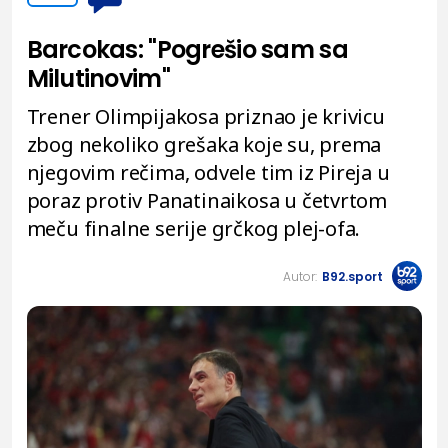
Barcokas: "Pogrešio sam sa
Milutinovim"
Trener Olimpijakosa priznao je krivicu
zbog nekoliko grešaka koje su, prema
njegovim rečima, odvele tim iz Pireja u
poraz protiv Panatinaikosa u četvrtom
meču finalne serije grčkog plej-ofa.
Autor:
B92.sport