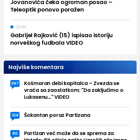
Jovanovića čeka ogroman posao –
Teleoptik ponovo poražen
22:44
Gabrijel Rajković (15) ispisao istoriju
norveškog fudbala VIDEO
Najviše komentara
Košmaran debi kapitalca – Zvezda se
367
vraća sa zaostatkom; "Da zaključimo o
Lukasenu..." VIDEO
Šokantan poraz Partizana
104
Partizan već može da se sprema za
80