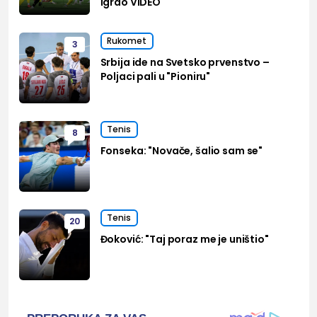
igrao VIDEO
Rukomet
3
Srbija ide na Svetsko prvenstvo –
Poljaci pali u "Pioniru"
Tenis
8
Fonseka: "Novače, šalio sam se"
Tenis
20
Đoković: "Taj poraz me je uništio"