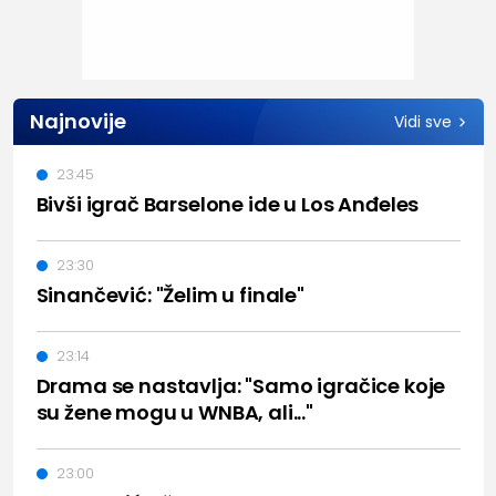
Najnovije
Vidi sve
23:45
Bivši igrač Barselone ide u Los Anđeles
23:30
Sinančević: "Želim u finale"
23:14
Drama se nastavlja: "Samo igračice koje
su žene mogu u WNBA, ali..."
23:00