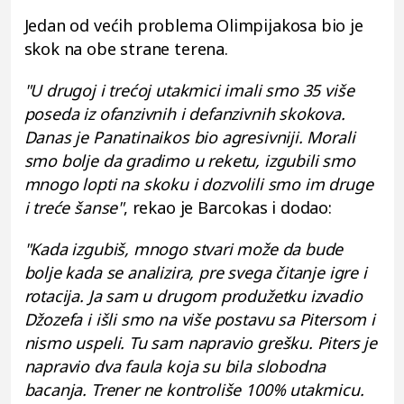
Jedan od većih problema Olimpijakosa bio je
skok na obe strane terena.
"U drugoj i trećoj utakmici imali smo 35 više
poseda iz ofanzivnih i defanzivnih skokova.
Danas je Panatinaikos bio agresivniji. Morali
smo bolje da gradimo u reketu, izgubili smo
mnogo lopti na skoku i dozvolili smo im druge
i treće šanse"
, rekao je Barcokas i dodao:
"Kada izgubiš, mnogo stvari može da bude
bolje kada se analizira, pre svega čitanje igre i
rotacija. Ja sam u drugom produžetku izvadio
Džozefa i išli smo na više postavu sa Pitersom i
nismo uspeli. Tu sam napravio grešku. Piters je
napravio dva faula koja su bila slobodna
bacanja. Trener ne kontroliše 100% utakmicu.