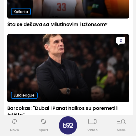
Košarka
Šta se dešava sa Milutinovim i Džonsom?
2
Euroleague
Barcokas: "Dubai i Panatinaikos su poremetili
tržište"
✕
Novo
Sport
Video
Menu
13