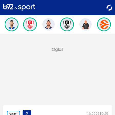
3
11.6.2026.
10:25
Vesti