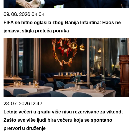
09. 08. 2026 04:04
FIFA se hitno oglasila zbog Đanija Infantina: Haos ne
jenjava, stigla preteća poruka
23. 07. 2026 12:47
Letnje večeri u gradu više nisu rezervisane za vikend:
Zašto sve više ljudi bira večeru koja se spontano
pretvori u druženje