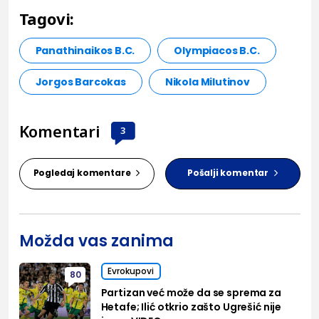
Tagovi:
Panathinaikos B.C.
Olympiacos B.C.
Jorgos Barcokas
Nikola Milutinov
Komentari
3
Pogledaj komentare
Pošalji komentar
Možda vas zanima
Evrokupovi
80
Partizan već može da se sprema za
Hetafe; Ilić otkrio zašto Ugrešić nije