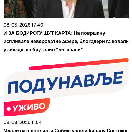
08. 08. 2026 17:40
И ЗА БОДИРОГУ ШУТ КАРТА: На површину
испливале невероватне афере, блокадери га ковали
у звезде, па брутално "ветирали"
08. 08. 2026 11:54
Млади ватерполисти Србије у полуфиналу Светског