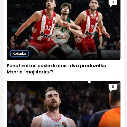
3
Košarka
Panatinaikos posle drame i dva produžetka
izborio "majstoricu"!
0