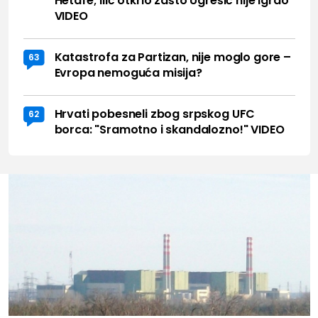
Hetafe; Ilić otkrio zašto Ugrešić nije igrao
VIDEO
Katastrofa za Partizan, nije moglo gore –
63
Evropa nemoguća misija?
Hrvati pobesneli zbog srpskog UFC
62
borca: "Sramotno i skandalozno!" VIDEO