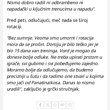
Nismo dobro radili ni odbrambeno ni
napadački u ključnim trenucima u napadu".
Pred peti, odlučujući, meč nada se široj
rotaciji.
"Bez sumnje. Veoma smo umorni i rotacija
mora da se proširi. Dorsiju je bilo teško jer je
bio 15 dana van treninga. Vord je mogao da
donese bolje odluke. Ne treba upirati prstom u
igrače, svi gubimo i svi pobeđujemo zajedno.
Moramo bolje da odlučujemo, da budemo
precizniji u šutu i da radimo one stvari u kojima
smo jači od Panatinaikosa. Danas to nismo
uradili",
zaključio je grčki stručnjak.