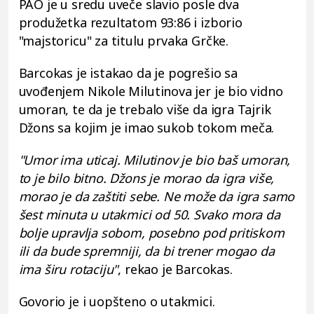
PAO je u sredu uveče slavio posle dva
produžetka rezultatom 93:86 i izborio
"majstoricu" za titulu prvaka Grčke.
Barcokas je istakao da je pogrešio sa
uvođenjem Nikole Milutinova jer je bio vidno
umoran, te da je trebalo više da igra Tajrik
Džons sa kojim je imao sukob tokom meča.
"Umor ima uticaj. Milutinov je bio baš umoran,
to je bilo bitno. Džons je morao da igra više,
morao je da zaštiti sebe. Ne može da igra samo
šest minuta u utakmici od 50. Svako mora da
bolje upravlja sobom, posebno pod pritiskom
ili da bude spremniji, da bi trener mogao da
ima širu rotaciju"
, rekao je Barcokas.
Govorio je i uopšteno o utakmici.