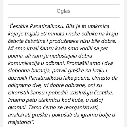
"Čestitke Panatinaikosu. Bila je to utakmica
koja je trajala 50 minuta i neke odluke na kraju
četvrte četvrtine i produžetaka nisu bile dobre.
Mi smo imali šansu kada smo vodili sa pet
poena, ali nam je nedostajala dobra
komunikacija u odbrani. Promašili smo i dva
slobodna bacanja, pravili greške na kraju i
dozvolili Panatinaikosu lake poene. Umesto da
odigramo dve, tri dobre odbrane, oni su
iskoristili šansu i pobedili. Zaslužuju čestitke.
Imamo petu utakmicu kod kuće, u našoj
dvorani. Tamo ćemo se reorganizovati,
analizirati greške i pokušati da igramo bolje u
majstorici".