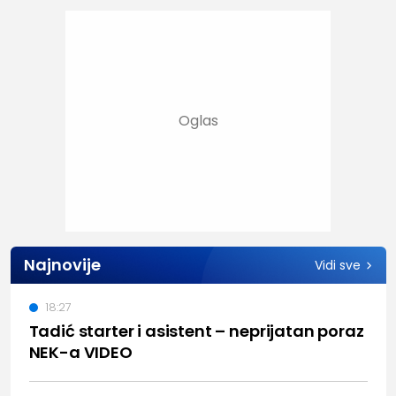
Najnovije
Vidi sve
18:27
Tadić starter i asistent – neprijatan poraz
NEK-a VIDEO