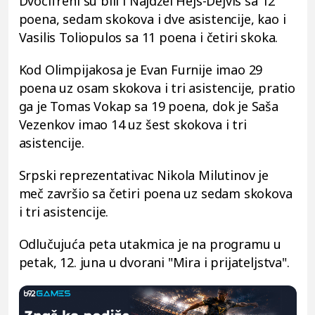
Dvocifreni su bili i Najdžel Hejs-Dejvis sa 12
poena, sedam skokova i dve asistencije, kao i
Vasilis Toliopulos sa 11 poena i četiri skoka.
Kod Olimpijakosa je Evan Furnije imao 29
poena uz osam skokova i tri asistencije, pratio
ga je Tomas Vokap sa 19 poena, dok je Saša
Vezenkov imao 14 uz šest skokova i tri
asistencije.
Srpski reprezentativac Nikola Milutinov je
meč završio sa četiri poena uz sedam skokova
i tri asistencije.
Odlučujuća peta utakmica je na programu u
petak, 12. juna u dvorani "Mira i prijateljstva".