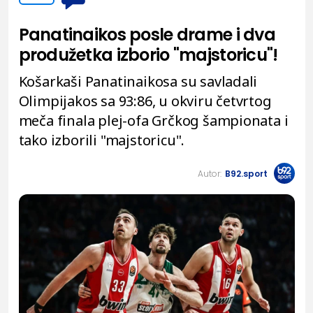
Panatinaikos posle drame i dva
produžetka izborio "majstoricu"!
Košarkaši Panatinaikosa su savladali
Olimpijakos sa 93:86, u okviru četvrtog
meča finala plej-ofa Grčkog šampionata i
tako izborili "majstoricu".
Autor:
B92.sport