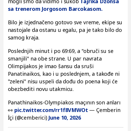
mogli smo da vidimo i sukob
Tajrika Džonsa
sa trenerom Jorgosom Barcokasom.
Bilo je izjednačeno gotovo sve vreme, ekipe su
nastojale da ostanu u egalu, pa je tako bilo do
samog kraja.
Poslednjih minut i po 69:69, a "obruči su se
smanjili" na obe strane. U par navrata
Olimpijakos je imao šansu da sruši
Panatinaikos, kao i u poslednjem, a takođe ni
"zeleni" nisu uspeli da dođu do poena koji će
obezbediti novu utakmicu.
Panathinaikos-Olympiakos maçının son anları
👀
pic.twitter.com/rr1f8VMWOt
— Çemberin
İçi (@cemberici)
June 10, 2026