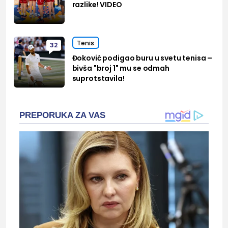
razlike! VIDEO
Tenis
32
Đoković podigao buru u svetu tenisa –
bivša "broj 1" mu se odmah
suprotstavila!
PREPORUKA ZA VAS