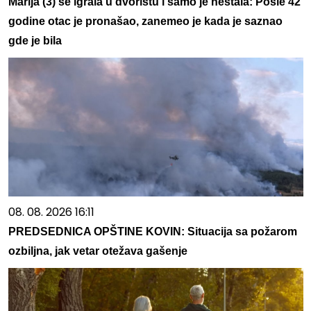
Marija (3) se igrala u dvorištu i samo je nestala: Posle 42
godine otac je pronašao, zanemeo je kada je saznao
gde je bila
08. 08. 2026 16:11
PREDSEDNICA OPŠTINE KOVIN: Situacija sa požarom
ozbiljna, jak vetar otežava gašenje