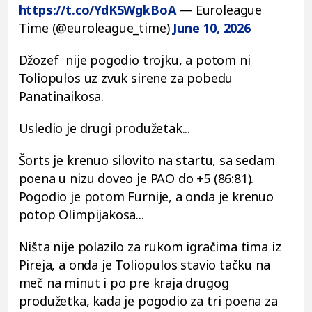
https://t.co/YdK5WgkBoA
— Euroleague
Time (@euroleague_time)
June 10, 2026
Džozef nije pogodio trojku, a potom ni
Toliopulos uz zvuk sirene za pobedu
Panatinaikosa.
Usledio je drugi produžetak...
Šorts je krenuo silovito na startu, sa sedam
poena u nizu doveo je PAO do +5 (86:81).
Pogodio je potom Furnije, a onda je krenuo
potop Olimpijakosa...
Ništa nije polazilo za rukom igračima tima iz
Pireja, a onda je Toliopulos stavio tačku na
meč na minut i po pre kraja drugog
produžetka, kada je pogodio za tri poena za