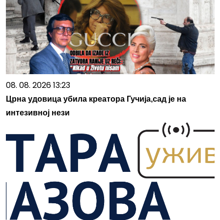
08. 08. 2026 13:23
Црна удовица убила креатора Гучија,сад је на
интезивној нези