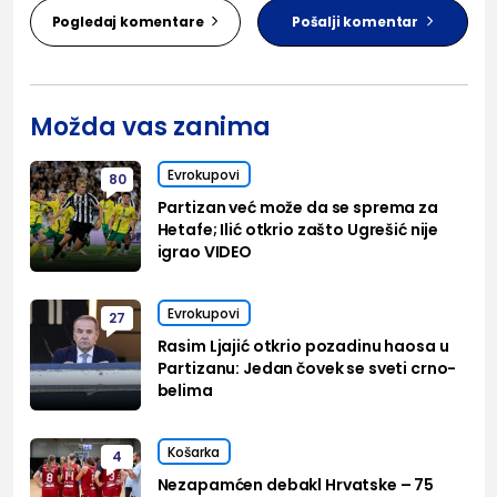
Pogledaj komentare
Pošalji komentar
Možda vas zanima
Evrokupovi
80
Partizan već može da se sprema za
Hetafe; Ilić otkrio zašto Ugrešić nije
igrao VIDEO
Evrokupovi
27
Rasim Ljajić otkrio pozadinu haosa u
Partizanu: Jedan čovek se sveti crno-
belima
Košarka
4
Nezapamćen debakl Hrvatske – 75