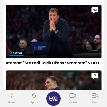
43
Košarka
Ataman: "Šta radi Tajrik Džons? Sramota!" VIDEO
3
✕
Novo
Sport
Video
Menu