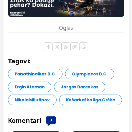
Tagovi:
Panathinaikos B.C.
Olympiacos B.C.
Ergin Ataman
Jorgos Barcokas
Nikola Milutinov
Košarkaška liga Grčke
Komentari
3