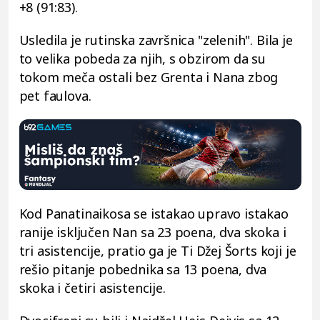
+8 (91:83).
Usledila je rutinska završnica "zelenih". Bila je
to velika pobeda za njih, s obzirom da su
tokom meča ostali bez Grenta i Nana zbog
pet faulova.
Kod Panatinaikosa se istakao upravo istakao
ranije isključen Nan sa 23 poena, dva skoka i
tri asistencije, pratio ga je Ti Džej Šorts koji je
rešio pitanje pobednika sa 13 poena, dva
skoka i četiri asistencije.