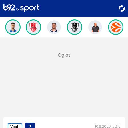
3
10.6.2026.
22:19
Vesti