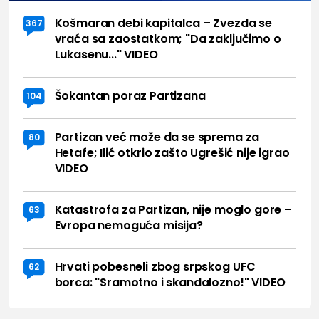
Košmaran debi kapitalca – Zvezda se
367
vraća sa zaostatkom; "Da zaključimo o
Lukasenu..." VIDEO
Šokantan poraz Partizana
104
Partizan već može da se sprema za
80
Hetafe; Ilić otkrio zašto Ugrešić nije igrao
VIDEO
Katastrofa za Partizan, nije moglo gore –
63
Evropa nemoguća misija?
Hrvati pobesneli zbog srpskog UFC
62
borca: "Sramotno i skandalozno!" VIDEO