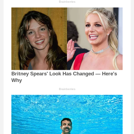
Brainberries
Britney Spears' Look Has Changed — Here's
Why
Brainberries