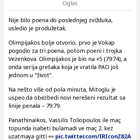
Nije bilo poena do poslednjeg zvižduka,
usledio je produžetak.
Olimpijakos bolje otvorio, prvo je Vokap
pogodio za tri poena, potom poeni i trojka
Vezenkova. Olimpijakos je bio na +5 (79:74), a
onda serija grešaka koja je vratila PAO još
jednom u "život".
Na nešto više od pola minuta, Mitoglu je
uspeo da obezbedi novi nerešeni rezultat sa
linije penala – 79:79.
Panathinaikos, Vassilis Toliopoulos ile maç
topunda isabeti bulamadı ve maç 2. kez
uzatmaya gitti 👀
pic.twitter.com/IRIconZ82A