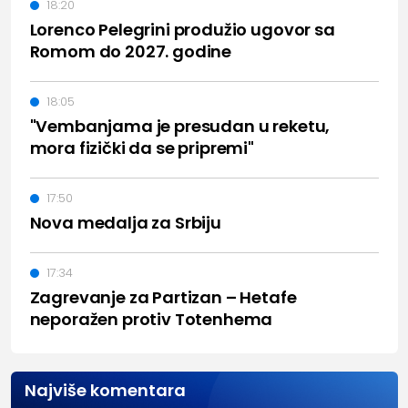
18:20
Lorenco Pelegrini produžio ugovor sa
Romom do 2027. godine
18:05
"Vembanjama je presudan u reketu,
mora fizički da se pripremi"
17:50
Nova medalja za Srbiju
17:34
Zagrevanje za Partizan – Hetafe
neporažen protiv Totenhema
Najviše komentara