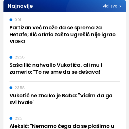
Najnovije
Vidi sve
0:01
Partizan već može da se sprema za
Hetafe; Ilić otkrio zašto Ugrešić nije igrao
VIDEO
23:58
Saša Ilić nahvalio Vukotića, ali mu i
zamerio: "To ne sme da se dešava!"
23:58
Vukotić ne zna ko je Baba: "Vidim da ga
svi hvale"
23:51
Aleksić: "Nemamo čega da se plašimo u