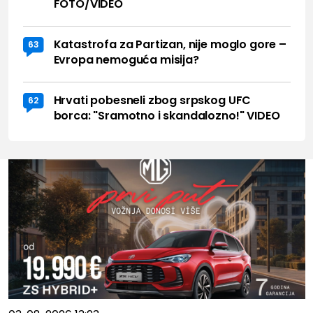
FOTO/VIDEO
Katastrofa za Partizan, nije moglo gore –
63
Evropa nemoguća misija?
Hrvati pobesneli zbog srpskog UFC
62
borca: "Sramotno i skandalozno!" VIDEO