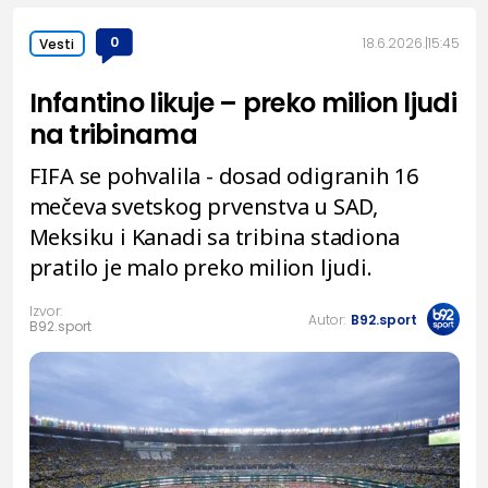
0
18.6.2026.
15:45
Vesti
Infantino likuje – preko milion ljudi
na tribinama
FIFA se pohvalila - dosad odigranih 16
mečeva svetskog prvenstva u SAD,
Meksiku i Kanadi sa tribina stadiona
pratilo je malo preko milion ljudi.
Izvor:
Autor:
B92.sport
B92.sport