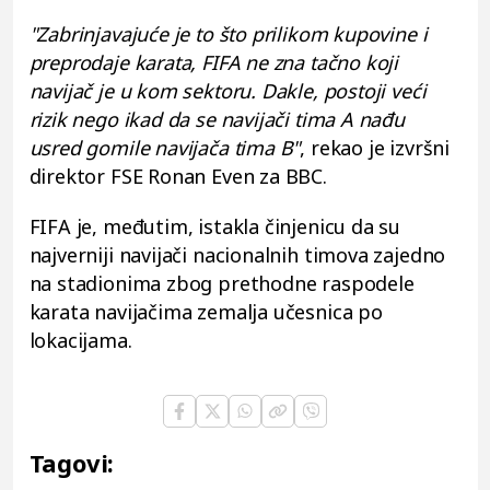
"Zabrinjavajuće je to što prilikom kupovine i
preprodaje karata, FIFA ne zna tačno koji
navijač je u kom sektoru. Dakle, postoji veći
rizik nego ikad da se navijači tima A nađu
usred gomile navijača tima B"
, rekao je izvršni
direktor FSE Ronan Even za BBC.
FIFA je, međutim, istakla činjenicu da su
najverniji navijači nacionalnih timova zajedno
na stadionima zbog prethodne raspodele
karata navijačima zemalja učesnica po
lokacijama.
Tagovi: