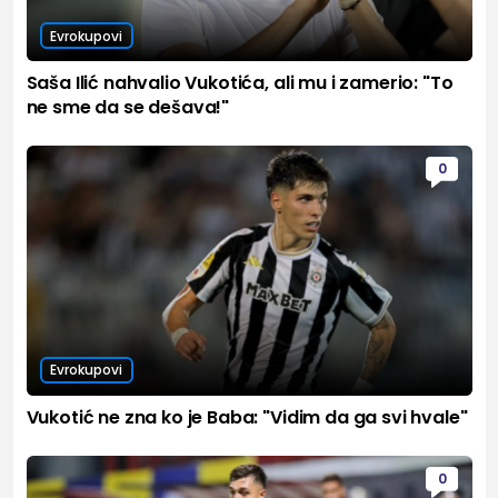
Evrokupovi
Saša Ilić nahvalio Vukotića, ali mu i zamerio: "To
ne sme da se dešava!"
0
Evrokupovi
Vukotić ne zna ko je Baba: "Vidim da ga svi hvale"
0