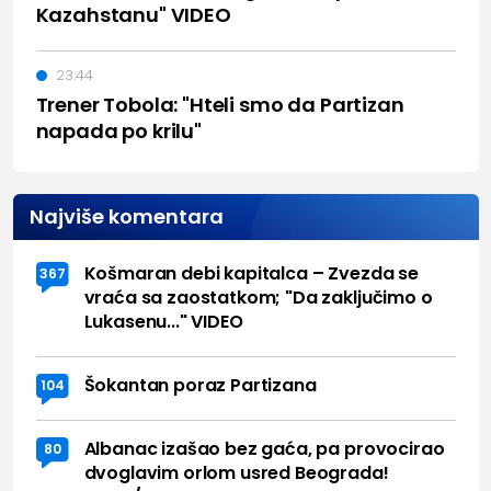
Kazahstanu" VIDEO
23:44
Trener Tobola: "Hteli smo da Partizan
napada po krilu"
Najviše komentara
Košmaran debi kapitalca – Zvezda se
367
vraća sa zaostatkom; "Da zaključimo o
Lukasenu..." VIDEO
Šokantan poraz Partizana
104
Albanac izašao bez gaća, pa provocirao
80
dvoglavim orlom usred Beograda!