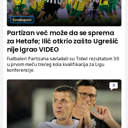
Evrokupovi
Partizan već može da se sprema
za Hetafe; Ilić otkrio zašto Ugrešić
nije igrao VIDEO
Fudbaleri Partizana savladali su Tobol rezultatom 3:0
u prvom meču trećeg kola kvalifikacija za Ligu
konferencije.
0