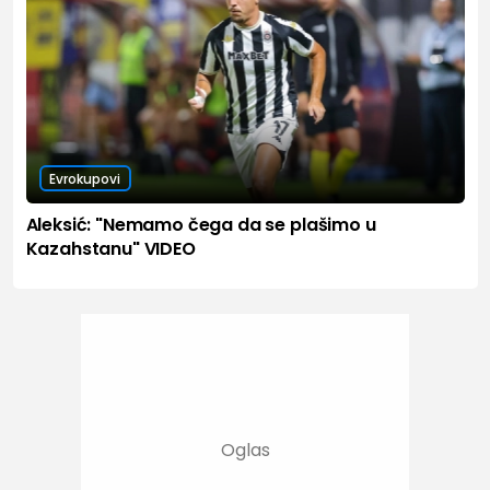
Evrokupovi
Aleksić: "Nemamo čega da se plašimo u
Kazahstanu" VIDEO