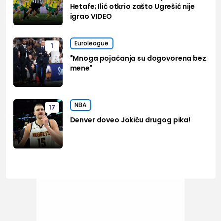
Hetafe; Ilić otkrio zašto Ugrešić nije
igrao VIDEO
Euroleague
1
"Mnoga pojačanja su dogovorena bez
mene"
NBA
17
Denver doveo Jokiću drugog pika!