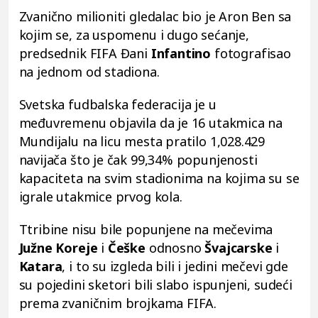
Zvanično milioniti gledalac bio je Aron Ben sa
kojim se, za uspomenu i dugo sećanje,
predsednik FIFA Đani
Infantino
fotografisao
na jednom od stadiona.
Svetska fudbalska federacija je u
međuvremenu objavila da je 16 utakmica na
Mundijalu na licu mesta pratilo 1,028.429
navijača što je čak 99,34% popunjenosti
kapaciteta na svim stadionima na kojima su se
igrale utakmice prvog kola.
Ttribine nisu bile popunjene na mečevima
Južne Koreje
i
Češke
odnosno
Švajcarske
i
Katara
, i to su izgleda bili i jedini mečevi gde
su pojedini sketori bili slabo ispunjeni, sudeći
prema zvaničnim brojkama FIFA.