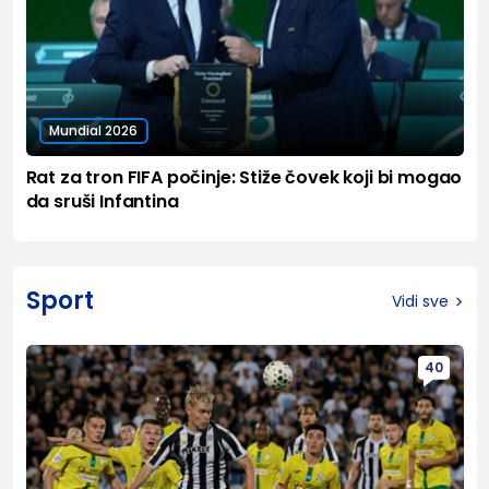
Mundial 2026
Rat za tron FIFA počinje: Stiže čovek koji bi mogao
da sruši Infantina
Sport
Vidi sve
40