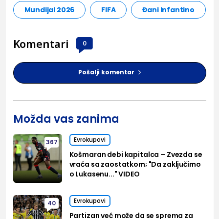
Mundijal 2026
FIFA
Đani Infantino
Komentari
0
Pošalji komentar
Možda vas zanima
Evrokupovi
367
Košmaran debi kapitalca – Zvezda se
vraća sa zaostatkom; "Da zaključimo
o Lukasenu..." VIDEO
Evrokupovi
40
Partizan već može da se sprema za