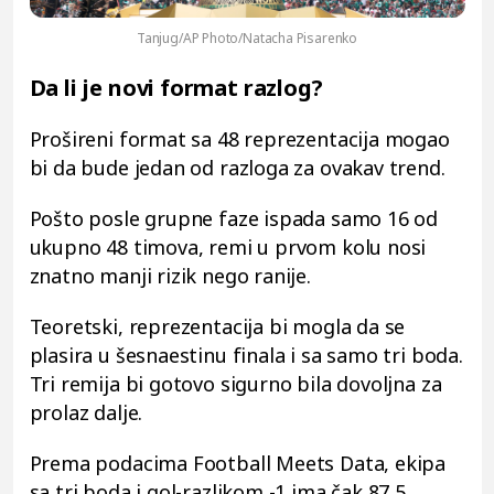
Tanjug/AP Photo/Natacha Pisarenko
Da li je novi format razlog?
Prošireni format sa 48 reprezentacija mogao
bi da bude jedan od razloga za ovakav trend.
Pošto posle grupne faze ispada samo 16 od
ukupno 48 timova, remi u prvom kolu nosi
znatno manji rizik nego ranije.
Teoretski, reprezentacija bi mogla da se
plasira u šesnaestinu finala i sa samo tri boda.
Tri remija bi gotovo sigurno bila dovoljna za
prolaz dalje.
Prema podacima Football Meets Data, ekipa
sa tri boda i gol-razlikom -1 ima čak 87,5