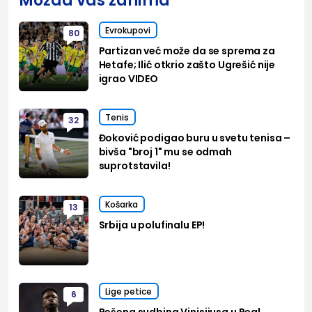
Možda vas zanima
Evrokupovi
80
Partizan već može da se sprema za
Hetafe; Ilić otkrio zašto Ugrešić nije
igrao VIDEO
Tenis
32
Đoković podigao buru u svetu tenisa –
bivša "broj 1" mu se odmah
suprotstavila!
Košarka
13
Srbija u polufinalu EP!
Lige petice
6