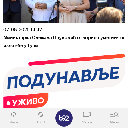
07. 08. 2026 14:42
Министарка Снежана Пауновић отворила уметничке
изложбе у Гучи
07. 08. 2026 12:05
Novo
Sport
Video
Menu
ПОЧЕЛА ЧИСТКА, УСКОРО НОВЕ СМЕНЕ! Вучићев