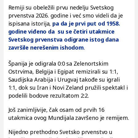
Remiji su obeležili prvu nedelju Svetskog
prvenstva 2026. godine i već smo videli da je
ispisana istorija,
pa da je prvi put od 1958.
godine viđeno da su se četiri utakmice
Svetskog prvenstva odigrane istog dana
završile nerešenim ishodom
.
Španija je odigrala 0:0 sa Zelenortskim
Ostrvima, Belgija i Egipat remizirali su 1:1,
Saudijska Arabija i Urugvaj takođe su igrali
1:1, dok su Iran i Novi Zeland pružili spektakl i
podelili bodove rezultatom 2:2.
Još zanimljivije, čak osam od prvih 16
utakmica ovog Mundijala završeno je remijem.
Nijedno prethodno Svetsko prvenstvo u