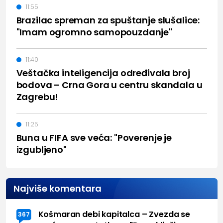
11:55
Brazilac spreman za spuštanje slušalice:
"Imam ogromno samopouzdanje"
11:40
Veštačka inteligencija određivala broj
bodova – Crna Gora u centru skandala u
Zagrebu!
11:25
Buna u FIFA sve veća: "Poverenje je
izgubljeno"
Najviše komentara
Košmaran debi kapitalca – Zvezda se
367