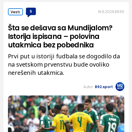
5
16.6.2026.
19:55
Vesti
Šta se dešava sa Mundijalom?
Istorija ispisana – polovina
utakmica bez pobednika
Prvi put u istoriji fudbala se dogodilo da
na svetskom prvenstvu bude ovoliko
nerešenih utakmica.
Autor:
B92.sport