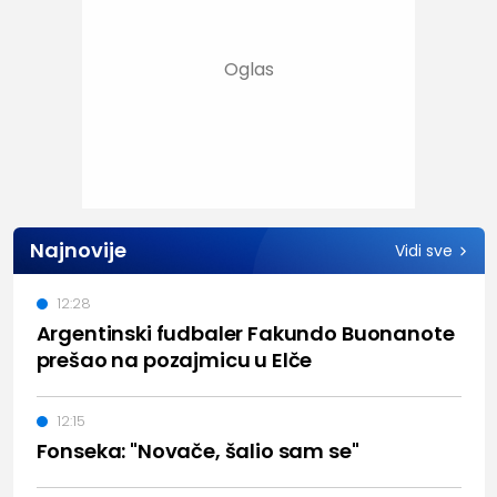
Najnovije
Vidi sve
12:28
Argentinski fudbaler Fakundo Buonanote
prešao na pozajmicu u Elče
12:15
Fonseka: "Novače, šalio sam se"