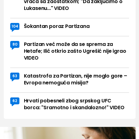
vraća sa zaostatkom; "Da zaključimo o
Lukasenu..." VIDEO
Šokantan poraz Partizana
104
Partizan već može da se sprema za
80
Hetafe; Ilić otkrio zašto Ugrešić nije igrao
VIDEO
Katastrofa za Partizan, nije moglo gore –
63
Evropa nemoguća misija?
Hrvati pobesneli zbog srpskog UFC
62
borca: "Sramotno i skandalozno!" VIDEO