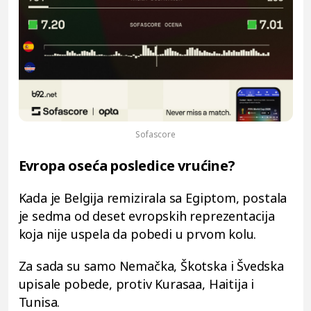
Sofascore
Evropa oseća posledice vrućine?
Kada je Belgija remizirala sa Egiptom, postala
je sedma od deset evropskih reprezentacija
koja nije uspela da pobedi u prvom kolu.
Za sada su samo Nemačka, Škotska i Švedska
upisale pobede, protiv Kurasaa, Haitija i
Tunisa.