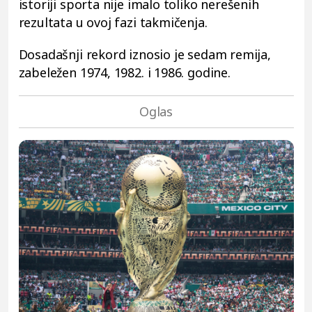
istoriji sporta nije imalo toliko nerešenih
rezultata u ovoj fazi takmičenja.
Dosadašnji rekord iznosio je sedam remija,
zabeležen 1974, 1982. i 1986. godine.