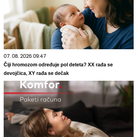
07. 08. 2026 09:47
Čiji hromozom određuje pol deteta? XX rađa se
devojčica, XY rađa se dečak