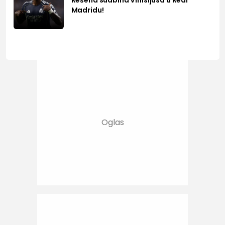
Rešena sudbina Vinisijusa u Real
Madridu!