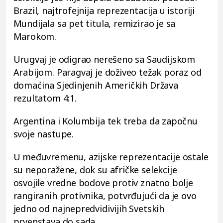
Brazil, najtrofejnija reprezentacija u istoriji
Mundijala sa pet titula, remizirao je sa
Marokom.
Urugvaj je odigrao nerešeno sa Saudijskom
Arabijom. Paragvaj je doživeo težak poraz od
domaćina Sjedinjenih Američkih Država
rezultatom 4:1.
Argentina i Kolumbija tek treba da započnu
svoje nastupe.
U međuvremenu, azijske reprezentacije ostale
su neporažene, dok su afričke selekcije
osvojile vredne bodove protiv znatno bolje
rangiranih protivnika, potvrđujući da je ovo
jedno od najnepredvidivijih Svetskih
prvenstava do sada.