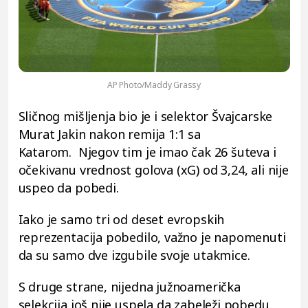
AP Photo/Maddy Grassy
Sličnog mišljenja bio je i selektor Švajcarske
Murat Jakin nakon remija 1:1 sa
Katarom. Njegov tim je imao čak 26 šuteva i
očekivanu vrednost golova (xG) od 3,24, ali nije
uspeo da pobedi.
Iako je samo tri od deset evropskih
reprezentacija pobedilo, važno je napomenuti
da su samo dve izgubile svoje utakmice.
S druge strane, nijedna južnoamerička
selekcija još nije uspela da zabeleži pobedu.