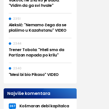
Vukotić ne zna ko je Baba:
"Vidim da ga svi hvale"
23:51
Aleksić: "Nemamo čega da se
plašimo u Kazahstanu" VIDEO
23:44
Trener Tobola: "Hteli smo da
Partizan napada po krilu"
23:40
"Mesi bi bio Pikaso" VIDEO
Najviše komentara
Košmaran debi kapitalca
367