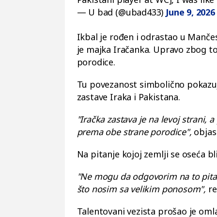
— U bad (@ubad433)
June 9, 2026
Ikbal je rođen i odrastao u Manče
je majka Iračanka. Upravo zbog t
porodice.
Tu povezanost simbolično pokazuj
zastave Iraka i Pakistana.
"Iračka zastava je na levoj strani,
prema obe strane porodice",
objas
Na pitanje kojoj zemlji se oseća bl
"Ne mogu da odgovorim na to pitan
što nosim sa velikim ponosom",
re
Talentovani vezista prošao je oml