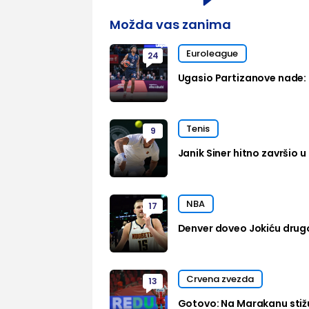
Možda vas zanima
Euroleague
24
Ugasio Partizanove nade: 
Tenis
9
Janik Siner hitno završio u 
NBA
17
Denver doveo Jokiću drug
Crvena zvezda
13
Gotovo: Na Marakanu stižu