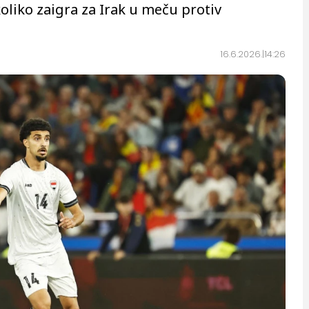
oliko zaigra za Irak u meču protiv
16.6.2026.
14:26