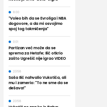
8:00
"Voleo bih da se Evroliga i NBA
dogovore, a da mi osvojimo
spoj tog takmičenja"
0:01
Partizan već može da se
sprema za Hetafe; Ilić otkrio
zašto Ugrešić nije igrao VIDEO
23:58
Saša Ilić nahvalio Vukotića, ali
mu i zamerio: "To ne sme da se
dešava!"
23:58