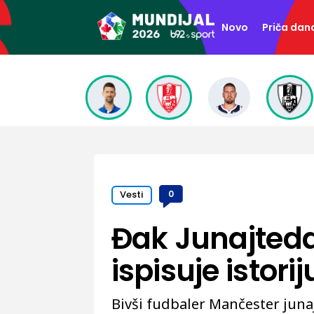
Novo
Priča dan
Vesti
0
Đak Junajteda
ispisuje istori
Bivši fudbaler Mančester juna