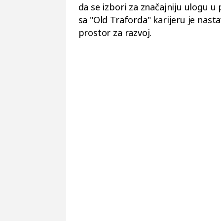
da se izbori za značajniju ulogu 
sa "Old Traforda" karijeru je nast
prostor za razvoj.