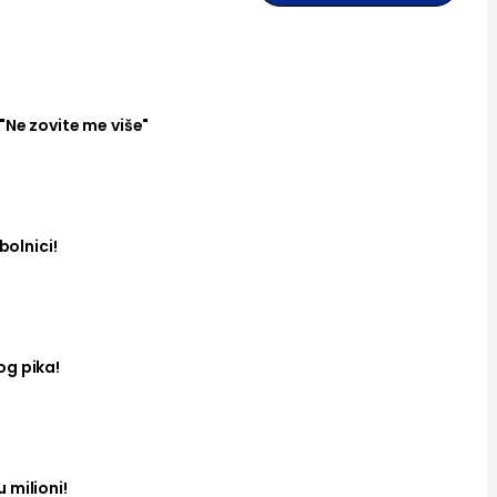
"Ne zovite me više"
bolnici!
og pika!
 milioni!