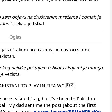
deo sam objavu na društvenim mrežama i odmah je
ađeni",
rekao je
Ikbal
.
ija sa Irakom nije razmišljao o istorijskom
akistan.
k kog najviše poštujem u životu i koji mi je mnogo
je vezista.
KISTANI TO PLAY IN FIFA WC 🇵🇰
ve never visited Iraq, but I've been to Pakistan,
ball. My dad sent me the post [about the first
 Wow, it's crazy"
pic.twitter.com/RPUHHRNcKm