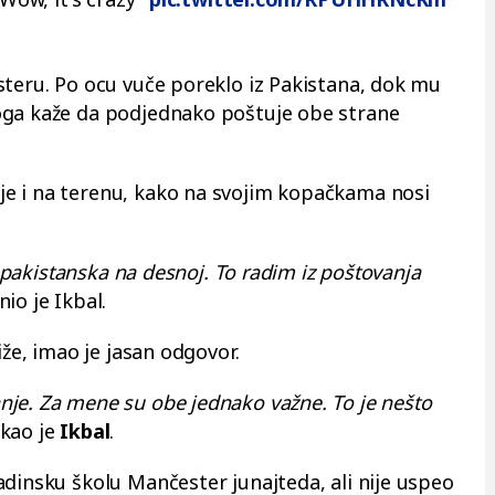
steru. Po ocu vuče poreklo iz Pakistana, dok mu
oga kaže da podjednako poštuje obe strane
e i na terenu, kako na svojim kopačkama nosi
 a pakistanska na desnoj. To radim iz poštovanja
nio je Ikbal.
iže, imao je jasan odgovor.
je. Za mene su obe jednako važne. To je nešto
kao je
Ikbal
.
adinsku školu Mančester junajteda, ali nije uspeo