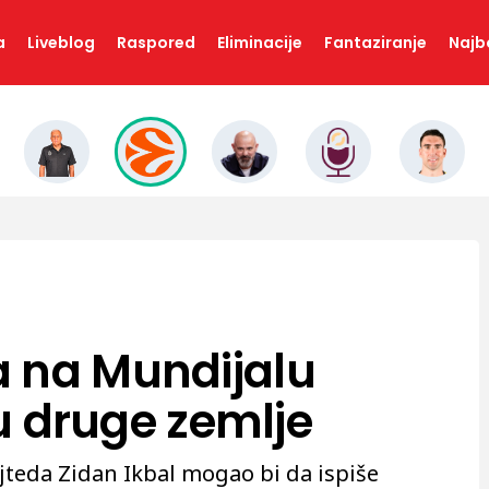
a
Liveblog
Raspored
Eliminacije
Fantaziranje
Najbo
 na Mundijalu
ju druge zemlje
jteda Zidan Ikbal mogao bi da ispiše