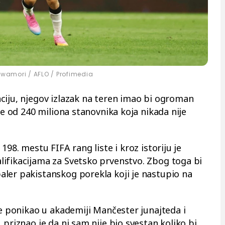
wamori / AFLO / Profimedia
ciju, njegov izlazak na teren imao bi ogroman
še od 240 miliona stanovnika koja nikada nije
198. mestu FIFA rang liste i kroz istoriju je
ifikacijama za Svetsko prvenstvo. Zbog toga bi
ler pakistanskog porekla koji je nastupio na
je ponikao u akademiji Mančester junajteda i
 priznao je da ni sam nije bio svestan koliko bi