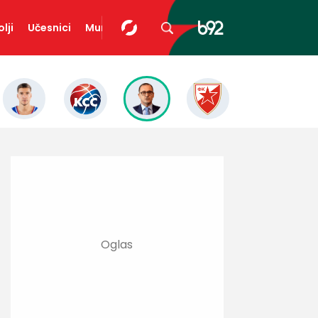
lji
Učesnici
Mundopedija