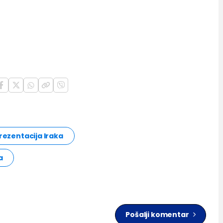
rezentacija Iraka
a
Pošalji komentar