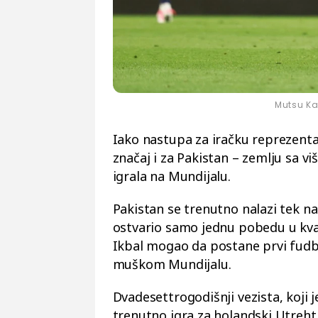
Mutsu Ka
Iako nastupa za iračku reprezenta
značaj i za Pakistan – zemlju sa vi
igrala na Mundijalu.
Pakistan se trenutno nalazi tek na 
ostvario samo jednu pobedu u kval
Ikbal mogao da postane prvi fudba
muškom Mundijalu.
Dvadesettrogodišnji vezista, koji 
trenutno igra za holandski Utreht,