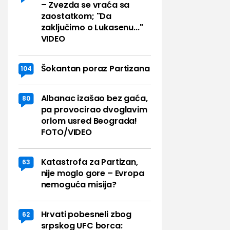
– Zvezda se vraća sa
zaostatkom; "Da
zaključimo o Lukasenu..."
VIDEO
Šokantan poraz Partizana
104
Albanac izašao bez gaća,
80
pa provocirao dvoglavim
orlom usred Beograda!
FOTO/VIDEO
Katastrofa za Partizan,
63
nije moglo gore – Evropa
nemoguća misija?
Hrvati pobesneli zbog
62
srpskog UFC borca: