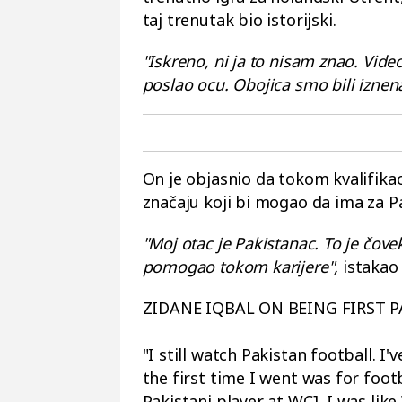
taj trenutak bio istorijski.
"Iskreno, ni ja to nisam znao. Vi
poslao ocu. Obojica smo bili iznen
On je objasnio da tokom kvalifikac
značaju koji bi mogao da ima za P
"Moj otac je Pakistanac. To je čove
pomogao tokom karijere",
istakao 
ZIDANE IQBAL ON BEING FIRST PA
"I still watch Pakistan football. I'
the first time I went was for foot
Pakistani player at WC], I was like