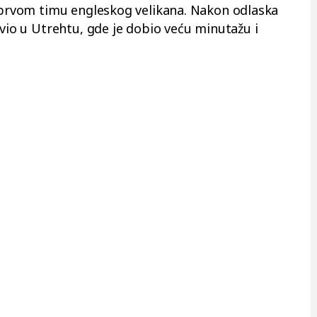
u prvom timu engleskog velikana. Nakon odlaska
avio u Utrehtu, gde je dobio veću minutažu i