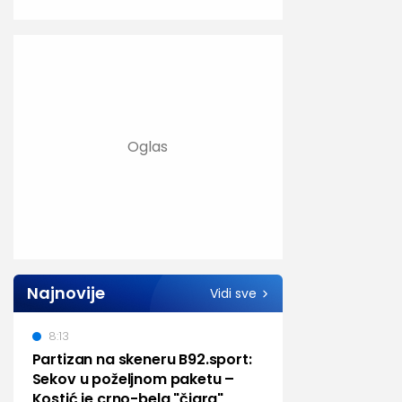
Najnovije
Vidi sve
8:13
Partizan na skeneru B92.sport:
Sekov u poželjnom paketu –
Kostić je crno-bela "čigra"