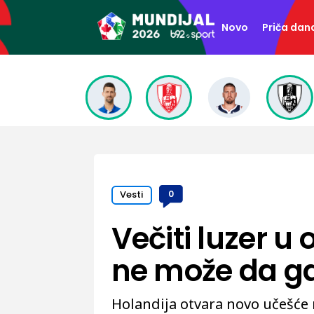
Novo
Priča dan
Vesti
0
Večiti luzer u 
ne može da ga
Holandija otvara novo učešće