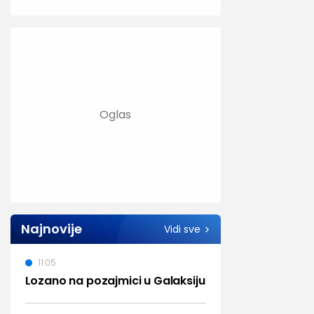
Najnovije
Vidi sve
11:05
Lozano na pozajmici u Galaksiju