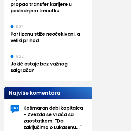
propao transfer karijere u
poslednjem trenutku
9:37
Partizanu stiže neočekivani, a
veliki prihod
9:22
Jokić ostaje bez važnog
saigrača?
Najviše komentara
Košmaran debi kapitalca
367
– Zvezda se vraća sa
zaostatkom; "Da
zaključimo o Lukasenu..."