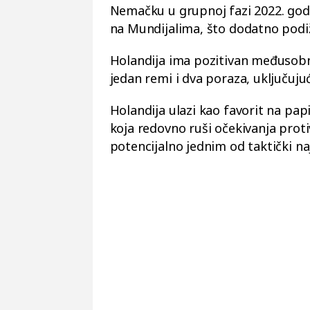
Nemačku u grupnoj fazi 2022. godi
na Mundijalima, što dodatno podi
Holandija ima pozitivan međusobni
jedan remi i dva poraza, uključuju
Holandija ulazi kao favorit na papi
koja redovno ruši očekivanja protiv
potencijalno jednim od taktički naj