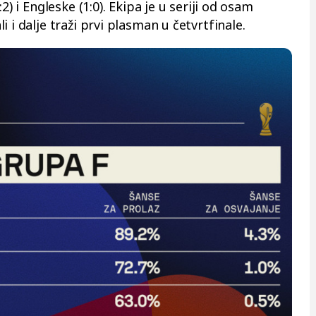
2) i Engleske (1:0). Ekipa je u seriji od osam
 i dalje traži prvi plasman u četvrtfinale.