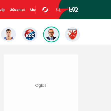
lji
Učesnici
Mundopedija