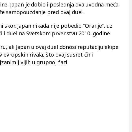
ne. Japan je dobio i poslednja dva uvodna meča
že samopouzdanje pred ovaj duel.
 skor. Japan nikada nije pobedio "Oranje", uz
ći i duel na Svetskom prvenstvu 2010. godine.
ru, ali Japan u ovaj duel donosi reputaciju ekipe
 evropskih rivala, što ovaj susret čini
zanimljivijih u grupnoj fazi.