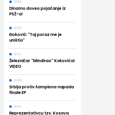
10:50
Dinamo doveo pojačanje iz
PSŽ-a!
10:35
Đoković: "Taj poraz me je
uništio"
10:21
Železničar "blindirao" Kokovića!
VIDEO
10:06
Srbija protiv šampiona napada
finale EP
9:54
Reprezentativcu tzv. Kosova