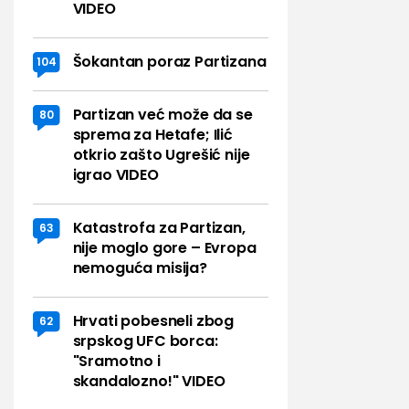
VIDEO
Šokantan poraz Partizana
104
Partizan već može da se
80
sprema za Hetafe; Ilić
otkrio zašto Ugrešić nije
igrao VIDEO
Katastrofa za Partizan,
63
nije moglo gore – Evropa
nemoguća misija?
Hrvati pobesneli zbog
62
srpskog UFC borca:
"Sramotno i
skandalozno!" VIDEO