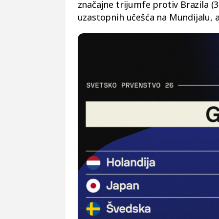
značajne trijumfe protiv Brazila (3:
uzastopnih učešća na Mundijalu, ali