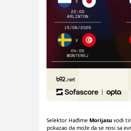
Selektor Hađime
Morijasu
vodi t
pokazao da može da se nosi sa evr