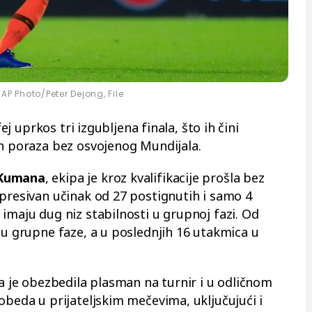
AP Photo/Peter Dejong, File
fej uprkos tri izgubljena finala, što ih čini
ih poraza bez osvojenog Mundijala.
Kumana
, ekipa je kroz kvalifikacije prošla bez
mpresivan učinak od 27 postignutih i samo 4
imaju dug niz stabilnosti u grupnoj fazi. Od
ju grupne faze, a u poslednjih 16 utakmica u
ja je obezbedila plasman na turnir i u odličnom
obeda u prijateljskim mečevima, uključujući i