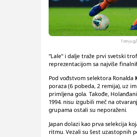
Tanjug/
"Lale" i dalje traže prvi svetski tro
reprezentacijom sa najviše finaln
Pod vođstvom selektora Ronalda
poraza (6 pobeda, 2 remija), uz i
primljena gola. Takođe, Holanđani 
1994. nisu izgubili meč na otvaran
grupama ostali su neporaženi.
Japan dolazi kao prva selekcija ko
ritmu. Vezali su šest uzastopnih p