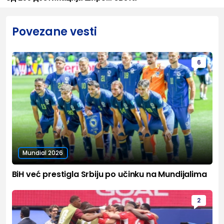
Povezane vesti
6
Mundial 2026
BiH već prestigla Srbiju po učinku na Mundijalima
2