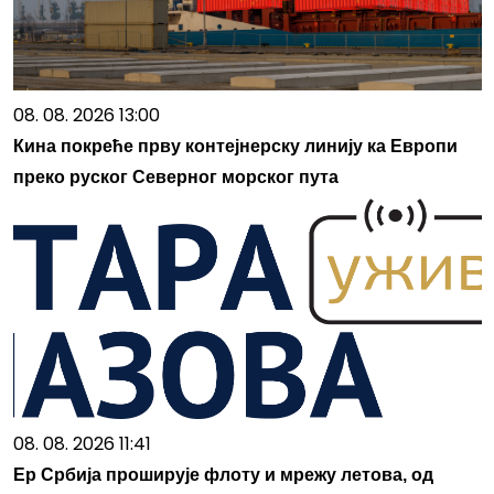
08. 08. 2026 13:00
Кина покреће прву контејнерску линију ка Европи
преко руског Северног морског пута
08. 08. 2026 11:41
Ер Србија проширује флоту и мрежу летова, од