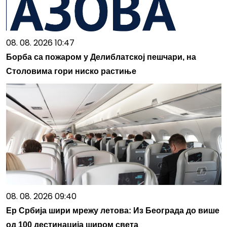
08. 08. 2026 10:47
Борба са пожаром у Делиблатској пешчари, на
Столовима гори ниско растиње
08. 08. 2026 09:40
Ер Србија шири мрежу летова: Из Београда до више
од 100 дестинација широм света