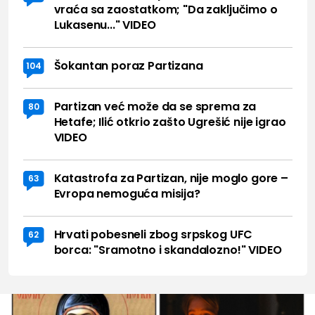
vraća sa zaostatkom; "Da zaključimo o
Lukasenu..." VIDEO
Šokantan poraz Partizana
104
Partizan već može da se sprema za
80
Hetafe; Ilić otkrio zašto Ugrešić nije igrao
VIDEO
Katastrofa za Partizan, nije moglo gore –
63
Evropa nemoguća misija?
Hrvati pobesneli zbog srpskog UFC
62
borca: "Sramotno i skandalozno!" VIDEO