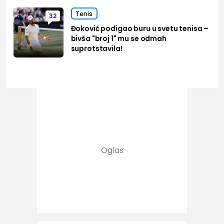
Tenis
32
Đoković podigao buru u svetu tenisa –
bivša "broj 1" mu se odmah
suprotstavila!