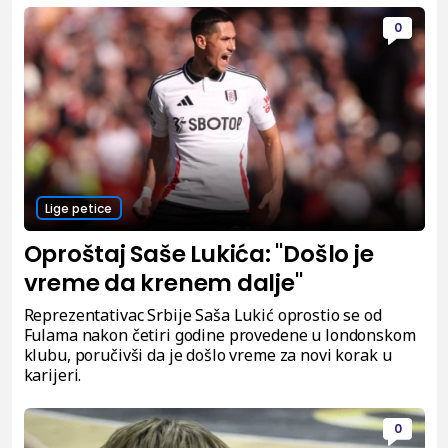
0
Lige petice
Oproštaj Saše Lukića: "Došlo je
vreme da krenem dalje"
Reprezentativac Srbije Saša Lukić oprostio se od
Fulama nakon četiri godine provedene u londonskom
klubu, poručivši da je došlo vreme za novi korak u
karijeri.
0