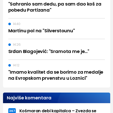
"Sahranio sam dedu, pa sam dao koš za
pobedu Partizana"
14:40
Martinu pol na "Silverstounu"
14:26
Srđan Blagojević: "Sramota me je..."
14:12
"Imamo kvalitet da se borimo za medalje
na Evropskom prvenstvu u Loznici"
Najviše komentara
Košmaran debi kapitalca – Zvezda se
367