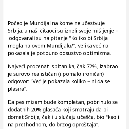
Počeo je Mundijal na kome ne učestvuje
Srbija, a naši čitaoci su izneli svoje mišljenje –
odgovarali su na pitanje "Koliko bi Srbija
mogla na ovom Mundijalu?", velika većina
pokazala je potpuno odsustvo optimizma.
Najveći procenat ispitanika, čak 72%, izabrao
je surovo realističan (i pomalo ironičan)
odgovor: "Već je pokazala koliko – ni da se
plasira".
Da pesimizam bude kompletan, pobrinulo se
dodatnih 20% glasača koji smatraju da bi
domet Srbije, čak i u slučaju učešća, bio "kao i
na prethodnom, do brzog oproštaja".