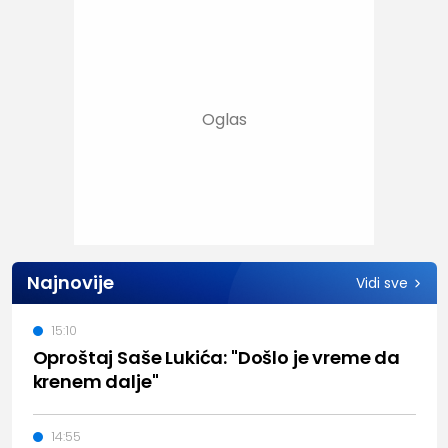
Najnovije
Vidi sve
15:10
Oproštaj Saše Lukića: "Došlo je vreme da
krenem dalje"
14:55