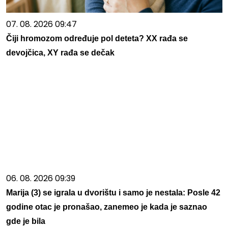
07. 08. 2026 09:47
Čiji hromozom određuje pol deteta? XX rađa se
devojčica, XY rađa se dečak
06. 08. 2026 09:39
Marija (3) se igrala u dvorištu i samo je nestala: Posle 42
godine otac je pronašao, zanemeo je kada je saznao
gde je bila