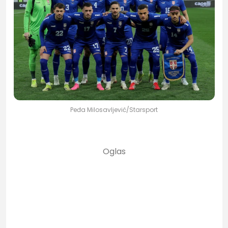
Peđa Milosavljević/Starsport