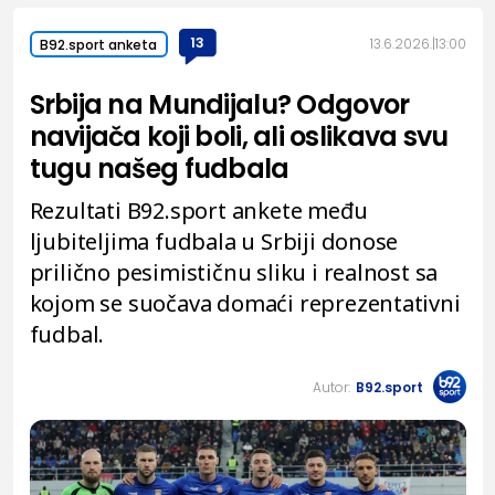
13
13.6.2026.
13:00
B92.sport anketa
Srbija na Mundijalu? Odgovor
navijača koji boli, ali oslikava svu
tugu našeg fudbala
Rezultati B92.sport ankete među
ljubiteljima fudbala u Srbiji donose
prilično pesimističnu sliku i realnost sa
kojom se suočava domaći reprezentativni
fudbal.
Autor:
B92.sport