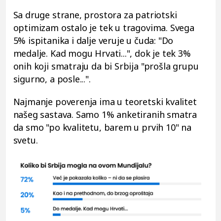
Sa druge strane, prostora za patriotski
optimizam ostalo je tek u tragovima. Svega
5% ispitanika i dalje veruje u čuda: "Do
medalje. Kad mogu Hrvati...", dok je tek 3%
onih koji smatraju da bi Srbija "prošla grupu
sigurno, a posle...".
Najmanje poverenja ima u teoretski kvalitet
našeg sastava. Samo 1% anketiranih smatra
da smo "po kvalitetu, barem u prvih 10" na
svetu.