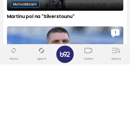
Motociklizam
Martinu pol na "Silverstounu"
1
Novo
Sport
Video
Menu
Fudbal
Srđan Blagojević: "Sramota me je..."