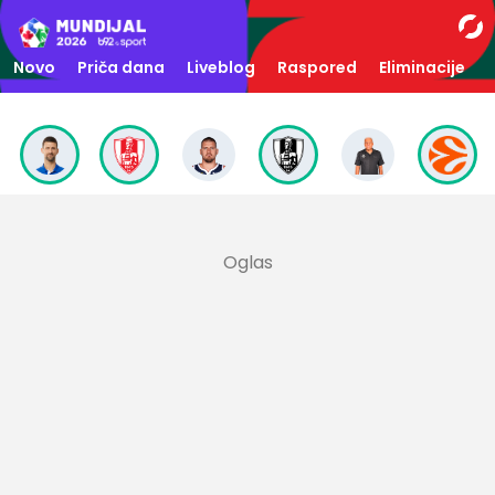
Novo
Priča dana
Liveblog
Raspored
Eliminacije