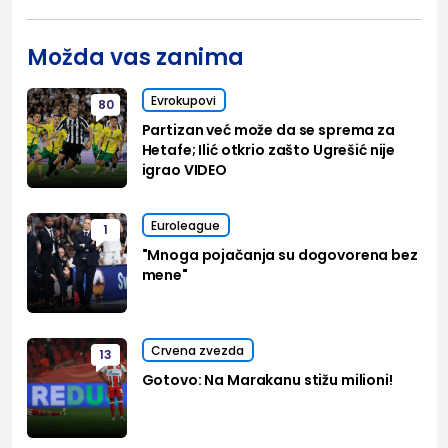
Možda vas zanima
Evrokupovi
80
Partizan već može da se sprema za
Hetafe; Ilić otkrio zašto Ugrešić nije
igrao VIDEO
Euroleague
1
"Mnoga pojačanja su dogovorena bez
mene"
Crvena zvezda
13
Gotovo: Na Marakanu stižu milioni!