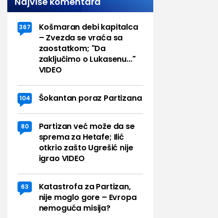
Najviše komentara
Košmaran debi kapitalca
367
– Zvezda se vraća sa
zaostatkom; "Da
zaključimo o Lukasenu..."
VIDEO
Šokantan poraz Partizana
104
Partizan već može da se
80
sprema za Hetafe; Ilić
otkrio zašto Ugrešić nije
igrao VIDEO
Katastrofa za Partizan,
63
nije moglo gore – Evropa
nemoguća misija?