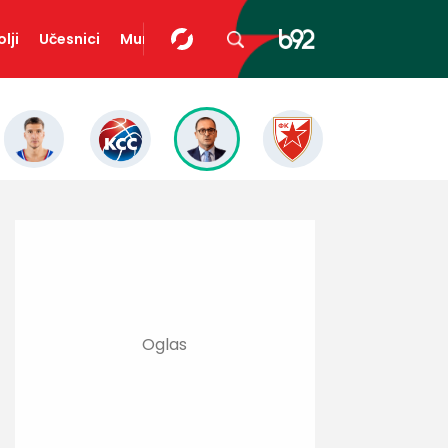
lji
Učesnici
Mundopedija