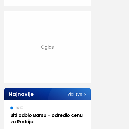
Najnovije
Vidi sve
14:19
Siti odbio Barsu – odredio cenu
za Rodrija