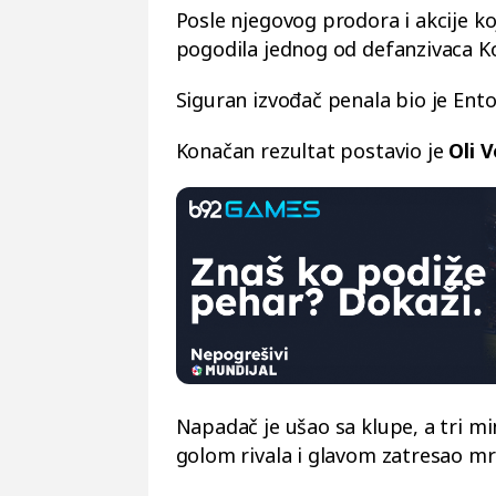
Posle njegovog prodora i akcije ko
pogodila jednog od defanzivaca Ko
Siguran izvođač penala bio je Ent
Konačan rezultat postavio je
Oli 
Napadač je ušao sa klupe, a tri m
golom rivala i glavom zatresao mre