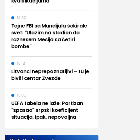
kvalifikacijama
13:30
Tajne FBI sa Mundijala šokirale
svet: "Ulazim na stadion da
raznesem Mesija sa četiri
bombe"
13:18
Litvanci neprepoznatljivi – tu je
bivši centar Zvezde
13:05
UEFA tabela ne laže: Partizan
"spasao" srpski koeficijent –
situacija, ipak, nepovoljna