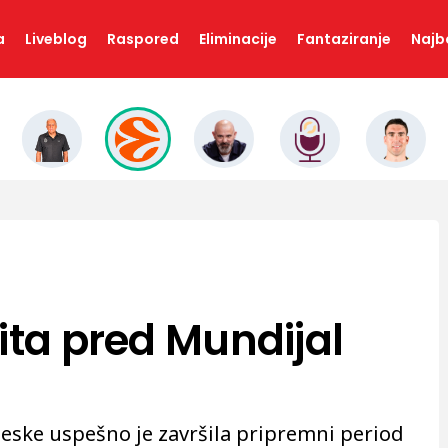
a
Liveblog
Raspored
Eliminacije
Fantaziranje
Najbo
ita pred Mundijal
eske uspešno je završila pripremni period