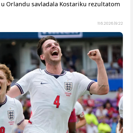
e u Orlandu savladala Kostariku rezultatom
11.6.2026.
9:22