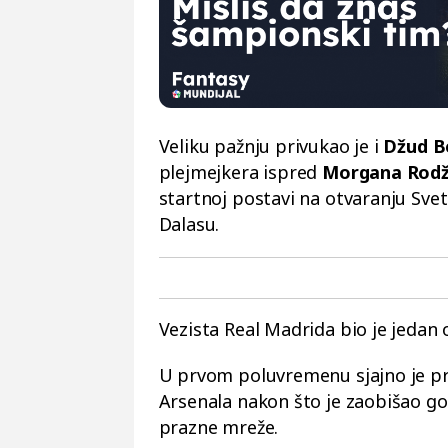
Veliku pažnju privukao je i
Džud B
plejmejkera ispred
Morgana Rod
startnoj postavi na otvaranju Sve
Dalasu.
Vezista Real Madrida bio je jedan 
U prvom poluvremenu sjajno je p
Arsenala nakon što je zaobišao g
prazne mreže.