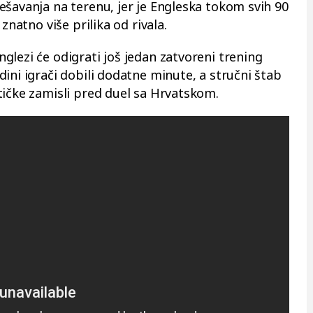
ešavanja na terenu, jer je Engleska tokom svih 90
znatno više prilika od rivala.
glezi će odigrati još jedan zatvoreni trening
ini igrači dobili dodatne minute, a stručni štab
tičke zamisli pred duel sa Hrvatskom.