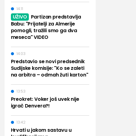
14:11
UŽIVO
Partizan predstavlja
Babu: "Prijatelji za Almerije
pomogli, tražili smo ga dva
meseca" VIDEO
14:03
Predstavio se novi predsednik
Sudijske komisije: "Ko se zaleti
na arbitra – odmah žuti karton"
13:53
Preokret: Voker još uvek nije
igrač Denvera?!
13:42
Hrvati u jakom sastavu u