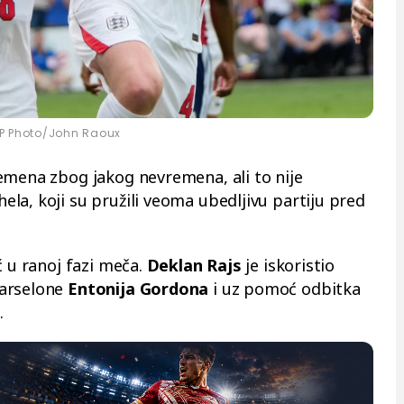
P Photo/John Raoux
emena zbog jakog nevremena, ali to nije
la, koji su pružili veoma ubedljivu partiju pred
ć u ranoj fazi meča.
Deklan Rajs
je iskoristio
Barselone
Entonija Gordona
i uz pomoć odbitka
.