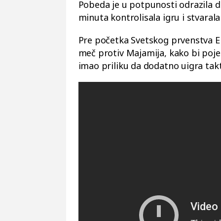
Pobeda je u potpunosti odrazila d
minuta kontrolisala igru i stvarala 
Pre početka Svetskog prvenstva En
meč protiv Majamija, kako bi pojed
imao priliku da dodatno uigra tak