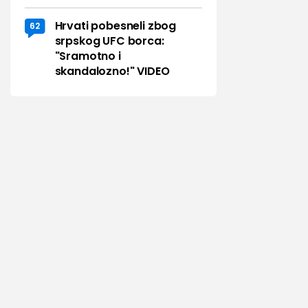
Hrvati pobesneli zbog
62
srpskog UFC borca:
"Sramotno i
skandalozno!" VIDEO