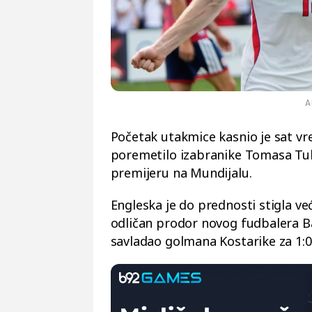
A
Početak utakmice kasnio je sat vr
poremetilo izabranike Tomasa Tuhe
premijeru na Mundijalu.
Engleska je do prednosti stigla ve
odličan prodor novog fudbalera 
savladao golmana Kostarike za 1:0