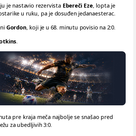
ju je nastavio rezervista
Ebereči Eze
, lopta je
starike u ruku, pa je dosuđen jedanaesterac.
oni
Gordon
, koji je u 68. minutu povisio na 2:0.
Votkins
.
inuta pre kraja meča najbolje se snašao pred
žu za ubedljivih 3:0.