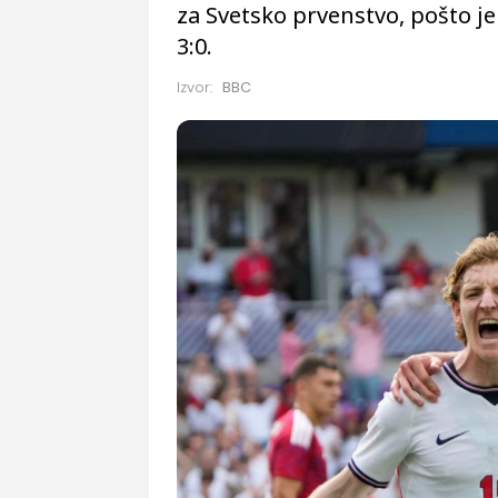
za Svetsko prvenstvo, pošto j
3:0.
Izvor:
BBC