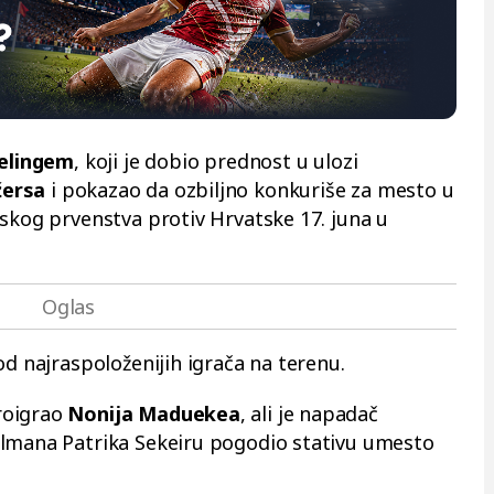
elingem
, koji je dobio prednost u ulozi
žersa
i pokazao da ozbiljno konkuriše za mesto u
tskog prvenstva protiv Hrvatske 17. juna u
od najraspoloženijih igrača na terenu.
roigrao
Nonija Maduekea
, ali je napadač
olmana Patrika Sekeiru pogodio stativu umesto