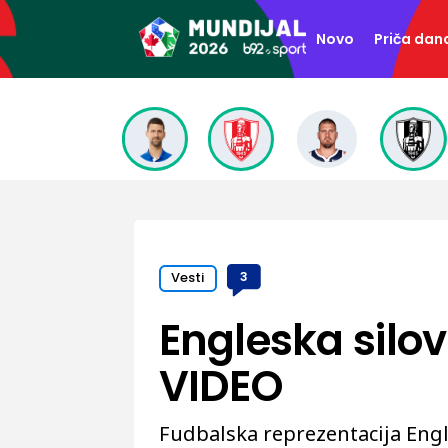
Novo
Priča dan
Vesti
3
Engleska silov
VIDEO
Fudbalska reprezentacija Engl