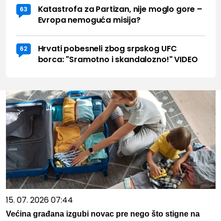
Katastrofa za Partizan, nije moglo gore –
63
Evropa nemoguća misija?
Hrvati pobesneli zbog srpskog UFC
62
borca: "Sramotno i skandalozno!" VIDEO
15. 07. 2026 07:44
Većina građana izgubi novac pre nego što stigne na