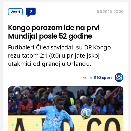
0
9.6.2026.
20:00
Vesti
Kongo porazom ide na prvi
Mundijal posle 52 godine
Fudbaleri Čilea savladali su DR Kongo
rezultatom 2:1 (0:0) u prijateljskoj
utakmici odigranoj u Orlandu.
Autor:
B92.sport