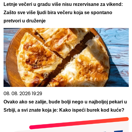
Letnje večeri u gradu više nisu rezervisane za vikend:
Zašto sve više ljudi bira večeru koja se spontano
pretvori u druženje
08. 08. 2026 19:29
Ovako ako se zalije, bude bolji nego u najboljoj pekari u
Srbiji, a svi znate koja je: Kako ispeći burek kod kuće?