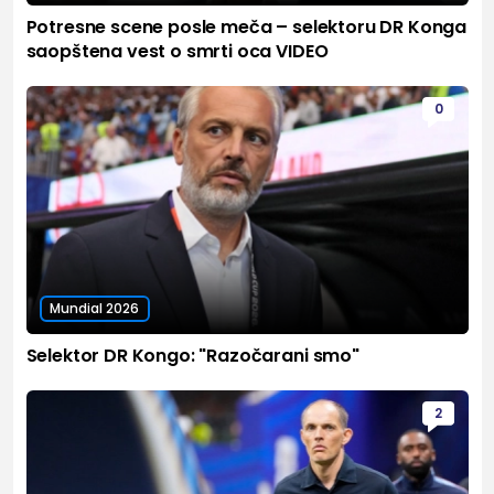
Potresne scene posle meča – selektoru DR Konga
saopštena vest o smrti oca VIDEO
0
Mundial 2026
Selektor DR Kongo: "Razočarani smo"
2