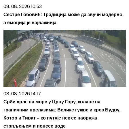
08. 08. 2026 10:53
Сестре Гобовић: Традиција може да звучи модерно,
а емоција је најважнија
08. 08. 2026 14:17
Срби хрле на море у Црну Гору, колапс на
граничним прелазима: Велике гужве и кроз Будву,
Котор и Тиват – ко путује нек се наоружа
стрпљењем и понесе воде