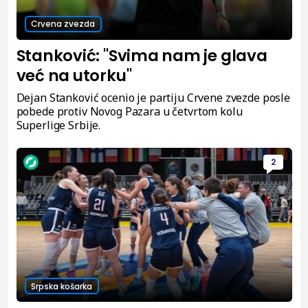
Crvena zvezda
Stanković: "Svima nam je glava
već na utorku"
Dejan Stanković ocenio je partiju Crvene zvezde posle
pobede protiv Novog Pazara u četvrtom kolu
Superlige Srbije.
2
Srpska košarka