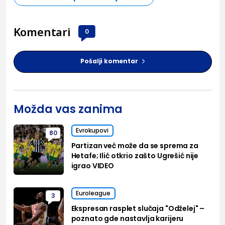
Komentari
0
Pošalji komentar
Možda vas zanima
Evrokupovi
80
Partizan već može da se sprema za
Hetafe; Ilić otkrio zašto Ugrešić nije
igrao VIDEO
Euroleague
3
Ekspresan rasplet slučaja "Odželej" –
poznato gde nastavlja karijeru