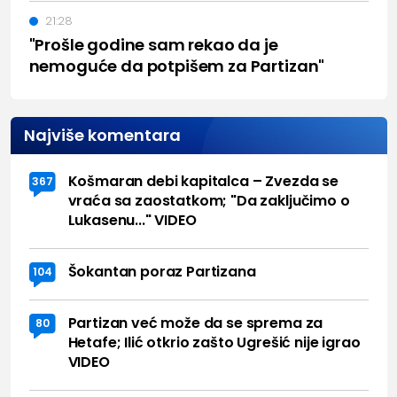
21:28
"Prošle godine sam rekao da je
nemoguće da potpišem za Partizan"
Najviše komentara
Košmaran debi kapitalca – Zvezda se
367
vraća sa zaostatkom; "Da zaključimo o
Lukasenu..." VIDEO
Šokantan poraz Partizana
104
Partizan već može da se sprema za
80
Hetafe; Ilić otkrio zašto Ugrešić nije igrao
VIDEO