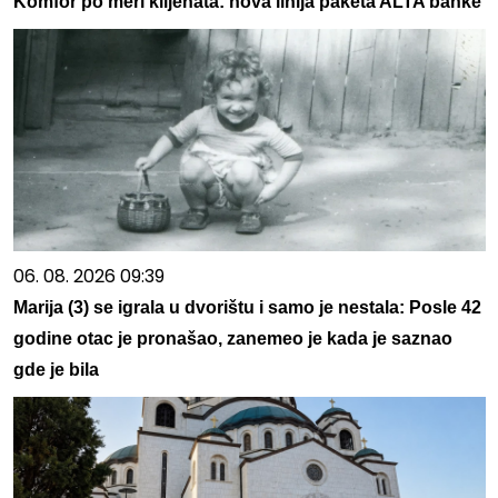
Komfor po meri klijenata: nova linija paketa ALTA banke
06. 08. 2026 09:39
Marija (3) se igrala u dvorištu i samo je nestala: Posle 42
godine otac je pronašao, zanemeo je kada je saznao
gde je bila