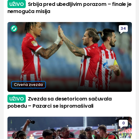
UŽIVO
Srbija pred ubedljivim porazom – finale je
nemoguća misija
34
Crvena zvezda
UŽIVO
Zvezda sa desetoricom sačuvala
pobedu – Pazarci se ispromašivali
0