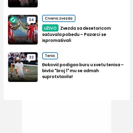
Crvena zvezda
34
UŽIVO
Zvezda sa desetoricom
sačuvala pobedu – Pazarci se
ispromašivali
Tenis
32
Đoković podigao buru u svetu tenisa –
bivša "broj 1" mu se odmah
suprotstavila!