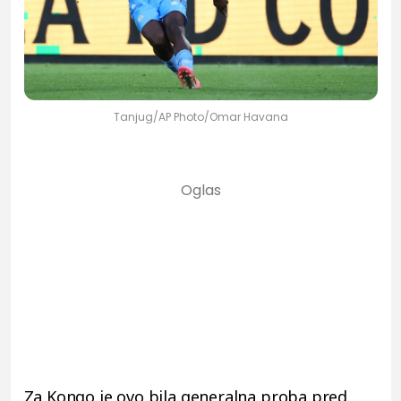
Tanjug/AP Photo/Omar Havana
Za Kongo je ovo bila generalna proba pred