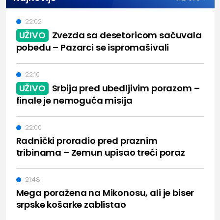
22:02
UŽIVO
Zvezda sa desetoricom sačuvala
pobedu – Pazarci se ispromašivali
22:10
UŽIVO
Srbija pred ubedljivim porazom –
finale je nemoguća misija
22:00
Radnički proradio pred praznim
tribinama – Zemun upisao treći poraz
21:48
Mega poražena na Mikonosu, ali je biser
srpske košarke zablistao