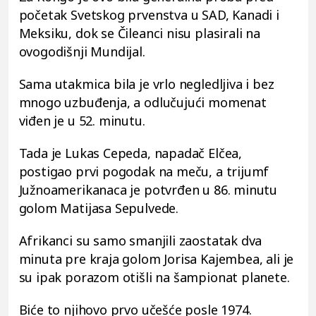
početak Svetskog prvenstva u SAD, Kanadi i
Meksiku, dok se Čileanci nisu plasirali na
ovogodišnji Mundijal.
Sama utakmica bila je vrlo negledljiva i bez
mnogo uzbuđenja, a odlučujući momenat
viđen je u 52. minutu.
Tada je Lukas Cepeda, napadač Elčea,
postigao prvi pogodak na meču, a trijumf
Južnoamerikanaca je potvrđen u 86. minutu
golom Matijasa Sepulvede.
Afrikanci su samo smanjili zaostatak dva
minuta pre kraja golom Jorisa Kajembea, ali je
su ipak porazom otišli na šampionat planete.
Biće to njihovo prvo učešće posle 1974.