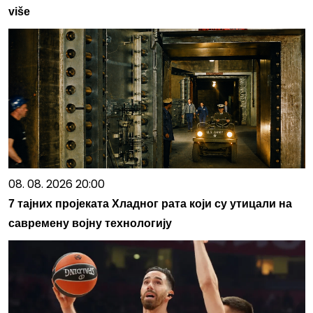
više
08. 08. 2026 20:00
7 тајних пројеката Хладног рата који су утицали на
савремену војну технологију