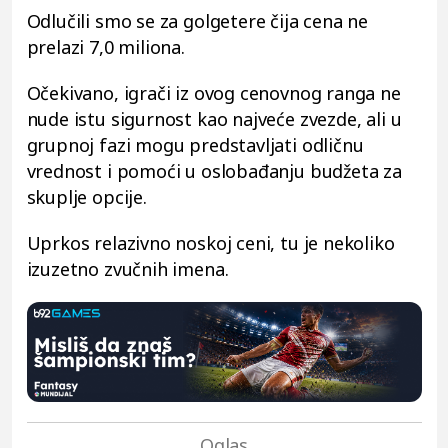
Odlučili smo se za golgetere čija cena ne
prelazi 7,0 miliona.
Očekivano, igrači iz ovog cenovnog ranga ne
nude istu sigurnost kao najveće zvezde, ali u
grupnoj fazi mogu predstavljati odličnu
vrednost i pomoći u oslobađanju budžeta za
skuplje opcije.
Uprkos relazivno noskoj ceni, tu je nekoliko
izuzetno zvučnih imena.