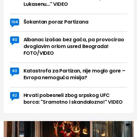
Lukasenu..." VIDEO
Šokantan poraz Partizana
104
Albanac izašao bez gaća, pa provocirao
80
dvoglavim orlom usred Beograda!
FOTO/VIDEO
Katastrofa za Partizan, nije moglo gore –
63
Evropa nemoguća misija?
Hrvati pobesneli zbog srpskog UFC
62
borca: "Sramotno i skandalozno!" VIDEO