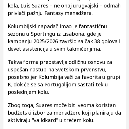
kola, Luis Suares – ne onaj urugvajski – odmah
privlači pažnju Fantasy menadžera.
Kolumbijski napadač imao je fantastičnu
sezonu u Sportingu iz Lisabona, gde je
kampanju 2025/2026 završio sa čak 38 golova i
devet asistencija u svim takmičenjima.
Takva forma predstavlja odličnu osnovu za
uspešan nastup na Svetskom prvenstvu,
posebno jer Kolumbija važi za favorita u grupi
K, dok će se sa Portugalijom sastati tek u
poslednjem kolu.
Zbog toga, Suares može biti veoma koristan
budžetski izbor za menadžere koji planiraju da
aktiviraju "vajldkard" u trećem kolu.