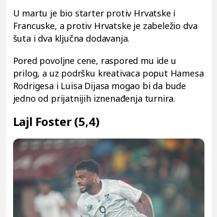
U martu je bio starter protiv Hrvatske i
Francuske, a protiv Hrvatske je zabeležio dva
šuta i dva ključna dodavanja.
Pored povoljne cene, raspored mu ide u
prilog, a uz podršku kreativaca poput Hamesa
Rodrigesa i Luisa Dijasa mogao bi da bude
jedno od prijatnijih iznenađenja turnira.
Lajl Foster (5,4)