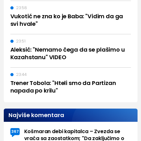
23:58
Vukotić ne zna ko je Baba: "Vidim da ga
svi hvale"
23:51
Aleksić: "Nemamo čega da se plašimo u
Kazahstanu" VIDEO
23:44
Trener Tobola: "Hteli smo da Partizan
napada po krilu"
Najviše komentara
Košmaran debi kapitalca – Zvezda se
367
vraća sa zaostatkom; "Da zaključimo o