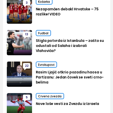
Košarka
3
Nezapamćen debakl Hrvatske – 75
razlike! VIDEO
Fudbal
13
Stigla potvrda iz Istanbula – zašto su
odustali od Salaha i izabrali
Vlahovića?
Evrokupovi
22
Rasim Ljajić otkrio pozadinu haosa u
Partizanu: Jedan čovek se sveti crno-
belima
Crvena zvezda
5
Nove loše vesti za Zvezdu iz Izraela