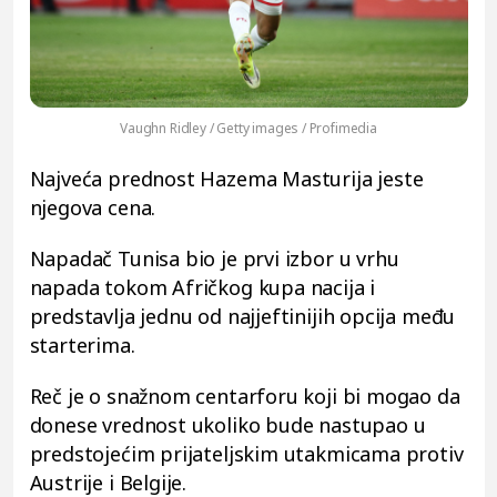
Vaughn Ridley / Getty images / Profimedia
Najveća prednost Hazema Masturija jeste
njegova cena.
Napadač Tunisa bio je prvi izbor u vrhu
napada tokom Afričkog kupa nacija i
predstavlja jednu od najjeftinijih opcija među
starterima.
Reč je o snažnom centarforu koji bi mogao da
donese vrednost ukoliko bude nastupao u
predstojećim prijateljskim utakmicama protiv
Austrije i Belgije.