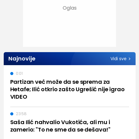
Najnovije
Vidi sve
0:01
Partizan već može da se sprema za
Hetafe; Ilić otkrio zašto Ugrešić nije igrao
VIDEO
23:58
Saša Ilić nahvalio Vukotića, ali mu i
zamerio: "To ne sme da se dešava!"