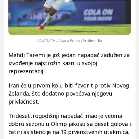
AA/ABACA / Abaca Press / Profimedia
Mehdi Taremi je još jedan napadač zadužen za
izvođenje najstrožih kazni u svojoj
reprezentaciji.
Iran će u prvom kolu biti favorit protiv Novog
Zelanda, što dodatno povećava njegovu
privlačnost.
Tridesettrogodišnji napadač imao je veoma
dobru sezonu u Olimpijakosu sa deset golova i
četiri asistencije na 19 prvenstvenih utakmica.