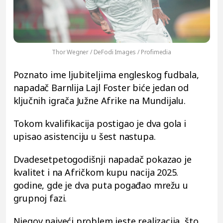
Thor Wegner / DeFodi Images / Profimedia
Poznato ime ljubiteljima engleskog fudbala,
napadač Barnlija Lajl Foster biće jedan od
ključnih igrača Južne Afrike na Mundijalu.
Tokom kvalifikacija postigao je dva gola i
upisao asistenciju u šest nastupa.
Dvadesetpetogodišnji napadač pokazao je
kvalitet i na Afričkom kupu nacija 2025.
godine, gde je dva puta pogađao mrežu u
grupnoj fazi.
Njegov najveći problem jeste realizacija, što