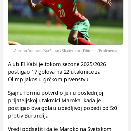
Gordon Donovan/NurPhoto / Shutterstock Editorial / Profimedia
Ajub El Kabi je tokom sezone 2025/2026
postigao 17 golova na 22 utakmice za
Olimpijakos u grčkom prvenstvu.
Sjajnu formu potvrdio je i u poslednjoj
prijateljskoj utakmici Maroka, kada je
postigao dva gola u ubedljivoj pobedi od 5:0
protiv Burundija.
Vredi podsetiti da je Maroko na Svetskom