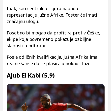
Ipak, kao centralna figura napada
reprezentacije Južne Afrike, Foster će imati
značajnu ulogu.
Posebno bi mogao da profitira protiv Češke,
ekipe koja povremeno pokazuje ozbiljne
slabosti u odbrani.
Posle odličnih kvalifikacija, Južna Afrika ima
realne šanse da se plasira u nokaut fazu.
Ajub El Kabi (5,9)