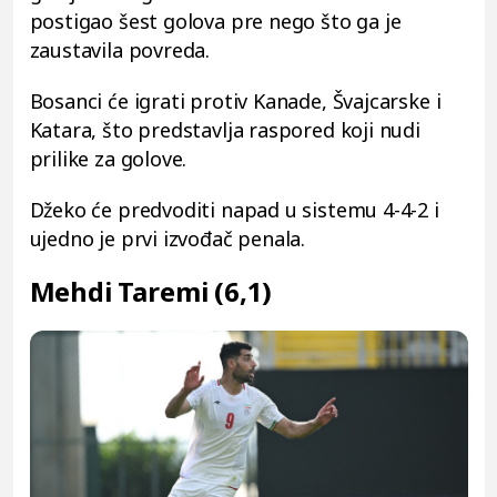
postigao šest golova pre nego što ga je
zaustavila povreda.
Bosanci će igrati protiv Kanade, Švajcarske i
Katara, što predstavlja raspored koji nudi
prilike za golove.
Džeko će predvoditi napad u sistemu 4-4-2 i
ujedno je prvi izvođač penala.
Mehdi Taremi (6,1)