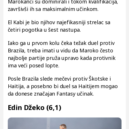
Marokanci su dominirali i tokom kvalifikacija,
završivši ih sa maksimalnim učinkom.
El Kabi je bio njihov najefikasniji strelac sa
četiri pogotka u šest nastupa.
Iako ga u prvom kolu čeka težak duel protiv
Brazila, treba imati u vidu da Maroko često
najbolje partije pruža upravo kada protivnik
ima veći posed lopte.
Posle Brazila slede mečevi protiv Škotske i
Haitija, a posebno bi duel sa Haitijem mogao
da donese značajan Fantasy učinak.
Edin Džeko (6,1)