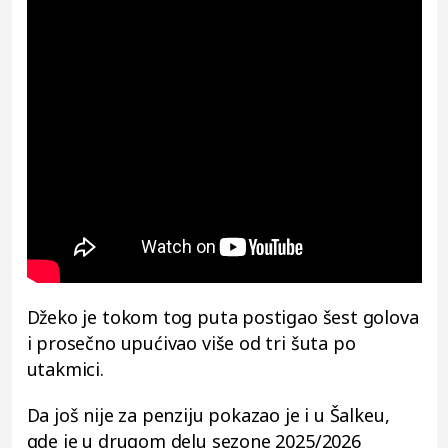
Džeko je tokom tog puta postigao šest golova
i prosečno upućivao više od tri šuta po
utakmici.
Da još nije za penziju pokazao je i u Šalkeu,
gde je u drugom delu sezone 2025/2026