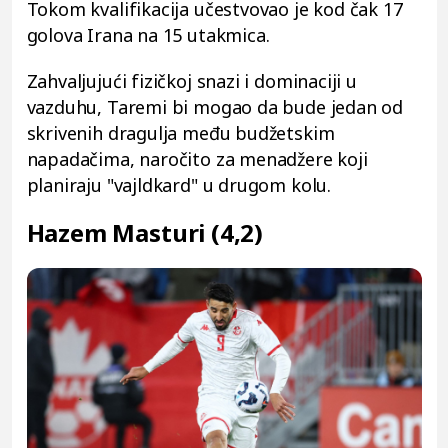
Tokom kvalifikacija učestvovao je kod čak 17
golova Irana na 15 utakmica.
Zahvaljujući fizičkoj snazi i dominaciji u
vazduhu, Taremi bi mogao da bude jedan od
skrivenih dragulja među budžetskim
napadačima, naročito za menadžere koji
planiraju "vajldkard" u drugom kolu.
Hazem Masturi (4,2)