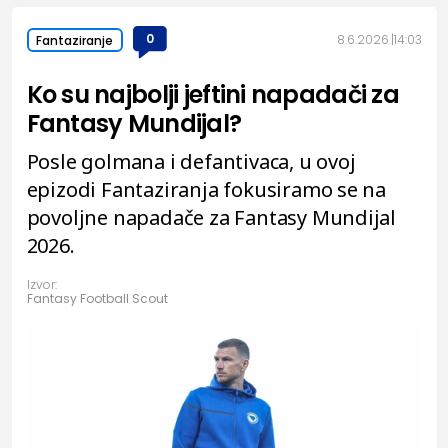
0
8.6.2026.
14:03
Fantaziranje
Ko su najbolji jeftini napadači za
Fantasy Mundijal?
Posle golmana i defantivaca, u ovoj
epizodi Fantaziranja fokusiramo se na
povoljne napadače za Fantasy Mundijal
2026.
Izvor:
Fantasy Football Scout