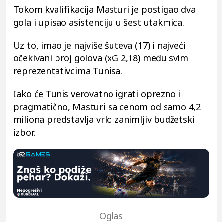
Tokom kvalifikacija Masturi je postigao dva
gola i upisao asistenciju u šest utakmica.
Uz to, imao je najviše šuteva (17) i najveći
očekivani broj golova (xG 2,18) među svim
reprezentativcima Tunisa.
Iako će Tunis verovatno igrati oprezno i
pragmatično, Masturi sa cenom od samo 4,2
miliona predstavlja vrlo zanimljiv budžetski
izbor.