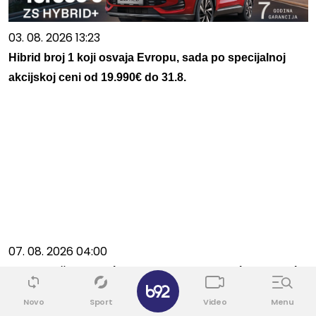
03. 08. 2026 13:23
Hibrid broj 1 koji osvaja Evropu, sada po specijalnoj
akcijskoj ceni od 19.990€ do 31.8.
07. 08. 2026 04:00
Plavci plaču od sreće, a glumica na put kreće... Gledaće
Premijer ligu
Novo
Sport
Video
Menu