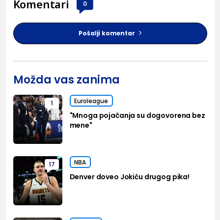
Komentari
0
Pošalji komentar
Možda vas zanima
Euroleague
1
"Mnoga pojačanja su dogovorena bez
mene"
NBA
17
Denver doveo Jokiću drugog pika!