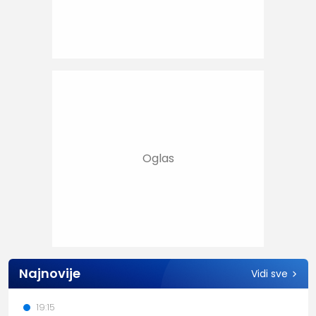
Najnovije
Vidi sve
19:15