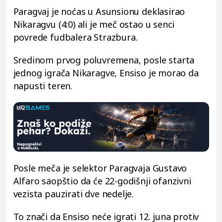
Paragvaj je noćas u Asunsionu deklasirao
Nikaragvu (4:0) ali je meč ostao u senci
povrede fudbalera Strazbura.
Sredinom prvog poluvremena, posle starta
jednog igrača Nikaragve, Ensiso je morao da
napusti teren.
Posle meča je selektor Paragvaja Gustavo
Alfaro saopštio da će 22-godišnji ofanzivni
vezista pauzirati dve nedelje.
To znači da Ensiso neće igrati 12. juna protiv