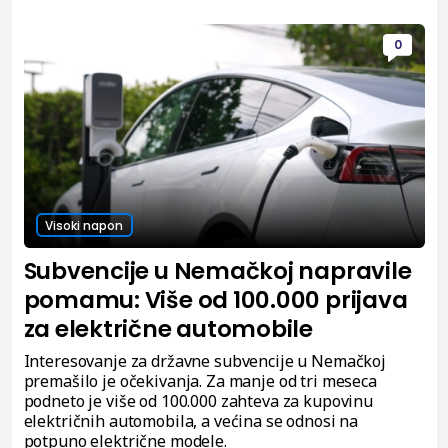
0
Visoki napon
Subvencije u Nemačkoj napravile
pomamu: Više od 100.000 prijava
za električne automobile
Interesovanje za državne subvencije u Nemačkoj
premašilo je očekivanja. Za manje od tri meseca
podneto je više od 100.000 zahteva za kupovinu
električnih automobila, a većina se odnosi na
potpuno električne modele.