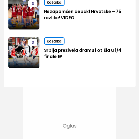
Košarka
3
Nezapamćen debakl Hrvatske – 75
razlike! VIDEO
Košarka
3
Srbija preživela dramu i otišla u 1/4
finale EP!