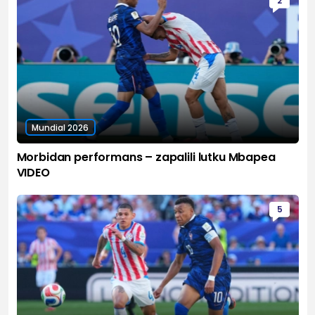
2
Mundial 2026
Morbidan performans – zapalili lutku Mbapea
VIDEO
5