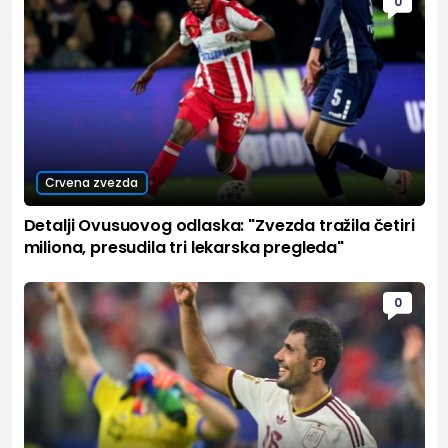
0
Crvena zvezda
Detalji Ovusuovog odlaska: "Zvezda tražila četiri
miliona, presudila tri lekarska pregleda"
0