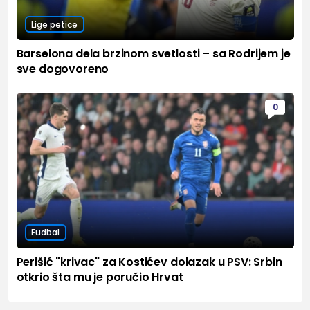
Lige petice
Barselona dela brzinom svetlosti – sa Rodrijem je
sve dogovoreno
0
Fudbal
Perišić "krivac" za Kostićev dolazak u PSV: Srbin
otkrio šta mu je poručio Hrvat