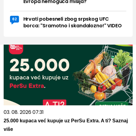
Evropa nemoguća misija?
Hrvati pobesneli zbog srpskog UFC
62
borca: "Sramotno i skandalozno!" VIDEO
03. 08. 2026 07:31
25.000 kupaca već kupuje uz PerSu Extra. A ti? Saznaj
više