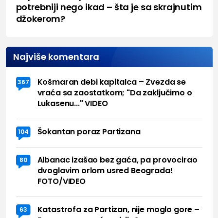
potrebniji nego ikad – šta je sa skrajnutim
džokerom?
Najviše komentara
Košmaran debi kapitalca – Zvezda se
367
vraća sa zaostatkom; "Da zaključimo o
Lukasenu..." VIDEO
Šokantan poraz Partizana
104
Albanac izašao bez gaća, pa provocirao
80
dvoglavim orlom usred Beograda!
FOTO/VIDEO
Katastrofa za Partizan, nije moglo gore –
63