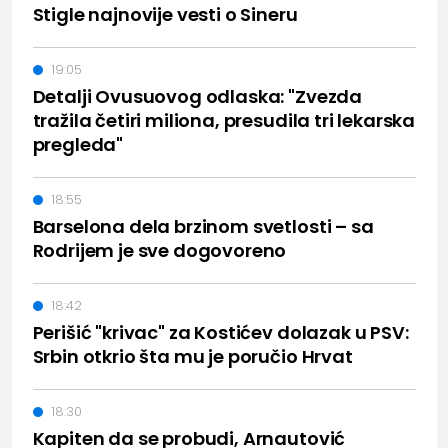
Stigle najnovije vesti o Sineru
19:05
Detalji Ovusuovog odlaska: "Zvezda
tražila četiri miliona, presudila tri lekarska
pregleda"
18:55
Barselona dela brzinom svetlosti – sa
Rodrijem je sve dogovoreno
18:42
Perišić "krivac" za Kostićev dolazak u PSV:
Srbin otkrio šta mu je poručio Hrvat
18:30
Kapiten da se probudi, Arnautović