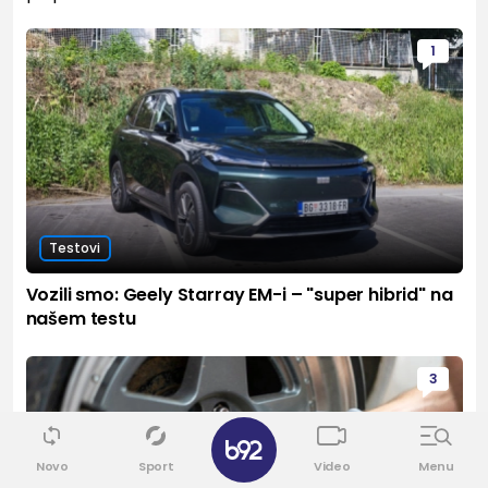
1
Testovi
Vozili smo: Geely Starray EM-i – "super hibrid" na
našem testu
3
Novo
Sport
Video
Menu