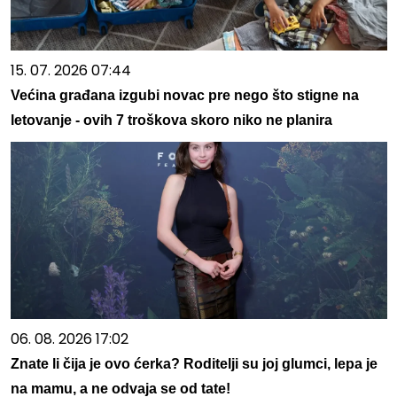
15. 07. 2026 07:44
Većina građana izgubi novac pre nego što stigne na
letovanje - ovih 7 troškova skoro niko ne planira
06. 08. 2026 17:02
Znate li čija je ovo ćerka? Roditelji su joj glumci, lepa je
na mamu, a ne odvaja se od tate!