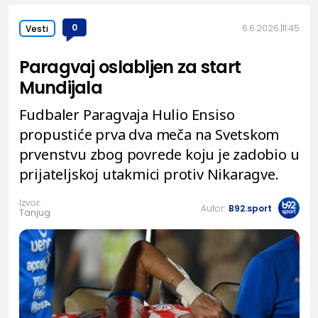
0
6.6.2026.
11:45
Vesti
Paragvaj oslabljen za start
Mundijala
Fudbaler Paragvaja Hulio Ensiso
propustiće prva dva meča na Svetskom
prvenstvu zbog povrede koju je zadobio u
prijateljskoj utakmici protiv Nikaragve.
Izvor:
Autor:
B92.sport
Tanjug