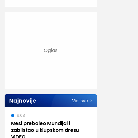
Najnovije
Vidi sve
9:08
Mesi preboleo Mundijal i
zablistao u klupskom dresu
VIDEO