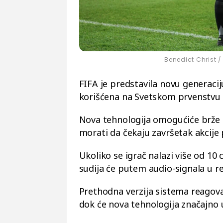
Benedict Christ /
FIFA je predstavila novu generaci
korišćena na Svetskom prvenstvu 2
Nova tehnologija omogućiće brže 
morati da čekaju završetak akcije 
Ukoliko se igrač nalazi više od 10
sudija će putem audio-signala u 
Prethodna verzija sistema reagova
dok će nova tehnologija značajno 