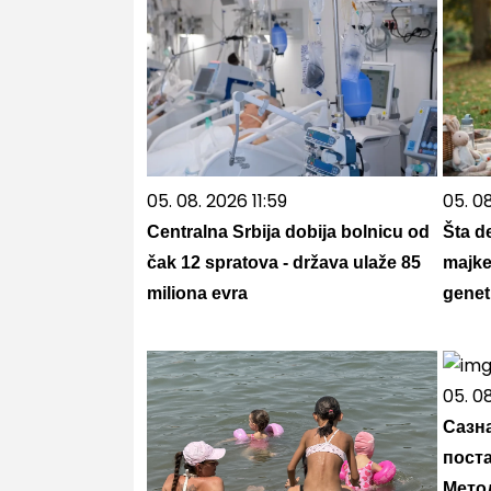
05. 08. 2026 11:59
05. 0
Centralna Srbija dobija bolnicu od
Šta d
čak 12 spratova - država ulaže 85
majke
miliona evra
genet
05. 0
Сазна
пост
Мето