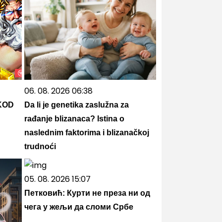
06. 08. 2026 06:38
KOD
Da li je genetika zaslužna za
rađanje blizanaca? Istina o
naslednim faktorima i blizanačkoj
trudnoći
05. 08. 2026 15:07
Петковић: Курти не преза ни од
чега у жељи да сломи Србе