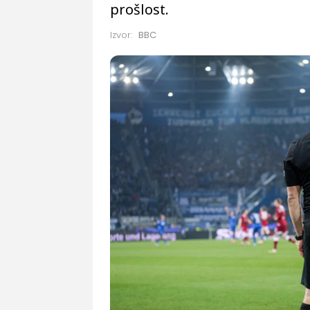
prošlost.
Izvor:
BBC