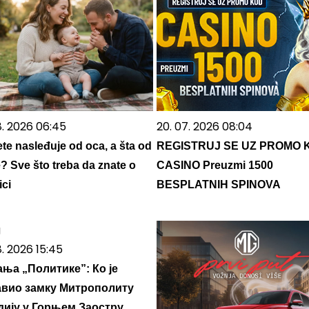
8. 2026 06:45
20. 07. 2026 08:04
ete nasleđuje od oca, a šta od
REGISTRUJ SE UZ PROMO 
? Sve što treba da znate o
CASINO Preuzmi 1500
ici
BESPLATNIH SPINOVA
8. 2026 15:45
ња „Политике”: Ко је
авио замку Митрополиту
дију у Горњем Заостру