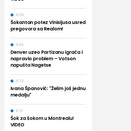
8:56
Šokantan potez Vinisijusa usred
pregovora sa Realom!
8:45
Denver uzeo Partizanu igrača i
napravio problem – Votson
napušta Nagetse
8:33
Ivana Španović: "Želim još jednu
medalju"
8:21
Šok za šokom u Montrealu!
VIDEO