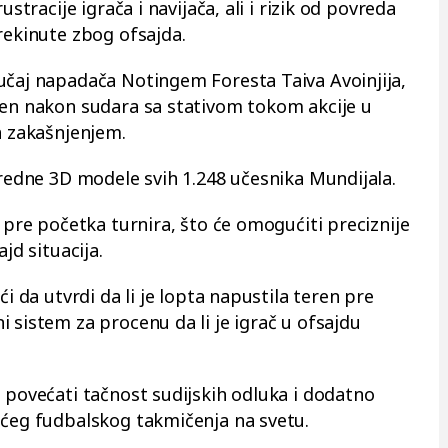
ustracije igrača i navijača, ali i rizik od povreda
rekinute zbog ofsajda.
učaj napadača Notingem Foresta Taiva Avoinjija,
đen nakon sudara sa stativom tokom akcije u
a zakašnjenjem.
predne 3D modele svih 1.248 učesnika Mundijala.
n pre početka turnira, što će omogućiti preciznije
jd situacija.
ći da utvrdi da li je lopta napustila teren pre
 sistem za procenu da li je igrač u ofsajdu
 povećati tačnost sudijskih odluka i dodatno
ećeg fudbalskog takmičenja na svetu.