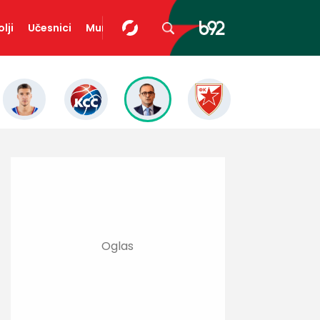
lji
Učesnici
Mundopedija