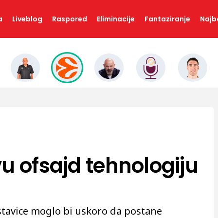
a
Liveblog
Raspored
Eliminacije
Fantaziranje
Najbo
u ofsajd tehnologiju
stavice moglo bi uskoro da postane