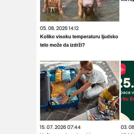
05. 08. 2026 14:12
Koliko visoku temperaturu ljudsko
telo može da izdrži?
15. 07. 2026 07:44
03. 08