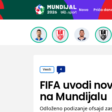
Novo
Priča dan
Vesti
4
FIFA uvodi nov
na Mundijalu
Odloženo podizanje ofsajd za