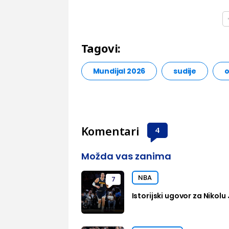
Tagovi:
Mundijal 2026
sudije
o
Komentari
4
Možda vas zanima
NBA
7
Istorijski ugovor za Nikolu