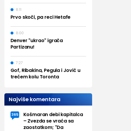
8:11
Prvo skoči, pa reci Hetafe
8:00
Denver "ukrao" igrača
Partizanu!
7:27
Gof, Ribakina, Pegula i Jović u
trećem kolu Toronta
Najviše komentara
Košmaran debi kapitalca
365
– Zvezda se vraća sa
zaostatkom; "Da