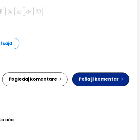
fsajd
Pogledaj komentare
Pošalji komentar
 Jokića