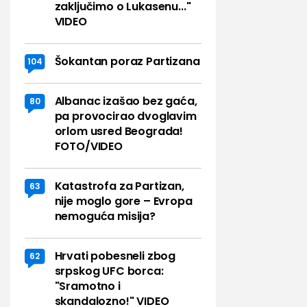
zaključimo o Lukasenu..."
VIDEO
Šokantan poraz Partizana
104
Albanac izašao bez gaća,
80
pa provocirao dvoglavim
orlom usred Beograda!
FOTO/VIDEO
Katastrofa za Partizan,
63
nije moglo gore – Evropa
nemoguća misija?
Hrvati pobesneli zbog
62
srpskog UFC borca:
"Sramotno i
skandalozno!" VIDEO