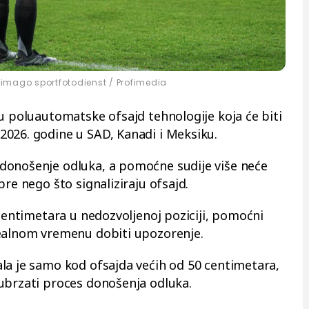
 imago sportfotodienst / Profimedia
ju poluautomatske ofsajd tehnologije koja će biti
026. godine u SAD, Kanadi i Meksiku.
donošenje odluka, a pomoćne sudije više neće
pre nego što signaliziraju ofsajd.
 centimetara u nedozvoljenoj poziciji, pomoćni
realnom vremenu dobiti upozorenje.
la je samo kod ofsajda većih od 50 centimetara,
ubrzati proces donošenja odluka.