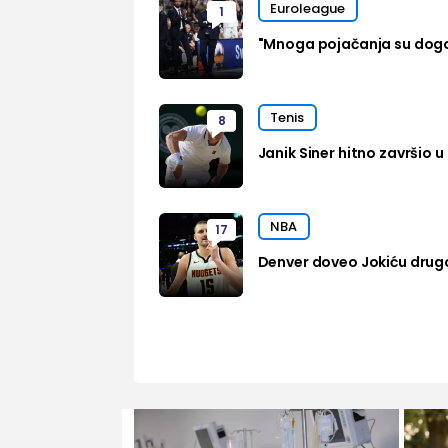
Euroleague
1
"Mnoga pojačanja su dog
Tenis
8
Janik Siner hitno završio u 
NBA
17
Denver doveo Jokiću drug