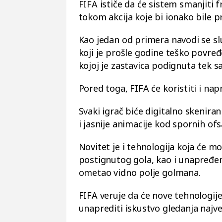
FIFA ističe da će sistem smanjiti fr
tokom akcija koje bi ionako bile p
Kao jedan od primera navodi se sl
koji je prošle godine teško povre
kojoj je zastavica podignuta tek s
Pored toga, FIFA će koristiti i na
Svaki igrač biće digitalno skenira
i jasnije animacije kod spornih ofsa
Novitet je i tehnologija koja će mo
postignutog gola, kao i unapređeni
ometao vidno polje golmana.
FIFA veruje da će nove tehnologije
unaprediti iskustvo gledanja najv