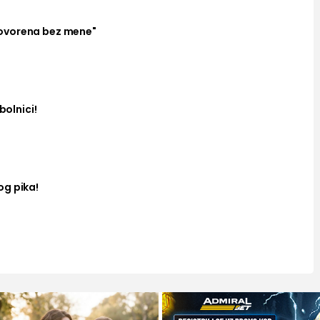
ovorena bez mene"
bolnici!
og pika!