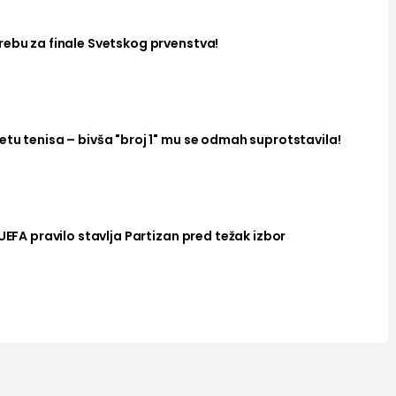
rebu za finale Svetskog prvenstva!
tu tenisa – bivša "broj 1" mu se odmah suprotstavila!
UEFA pravilo stavlja Partizan pred težak izbor