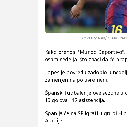
Xavi Urgeles/ZUMA Press
Kako prenosi "Mundo Deportivo", L
osam nedelja, što znači da će pro
Lopes je povredu zadobio u nedelj
zamenjen na poluvremenu.
Španski fudbaler je ove sezone u 
13 golova i 17 asistencija.
Španija će na SP igrati u grupi H 
Arabije.