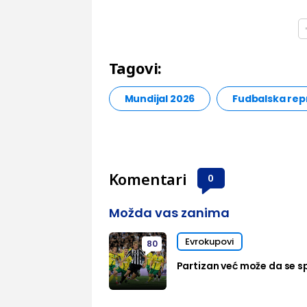
Tagovi:
Mundijal 2026
Fudbalska rep
Komentari
0
Možda vas zanima
Evrokupovi
80
Partizan već može da se sp