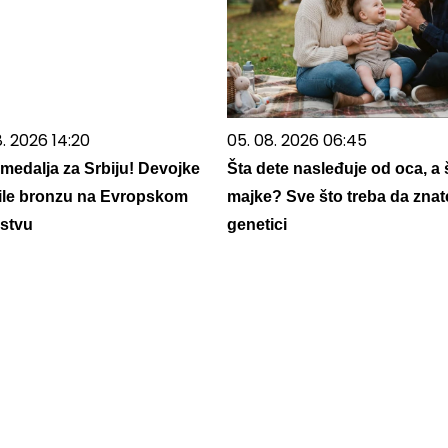
8. 2026 14:20
05. 08. 2026 06:45
medalja za Srbiju! Devojke
Šta dete nasleđuje od oca, a 
ile bronzu na Evropskom
majke? Sve što treba da znat
stvu
genetici