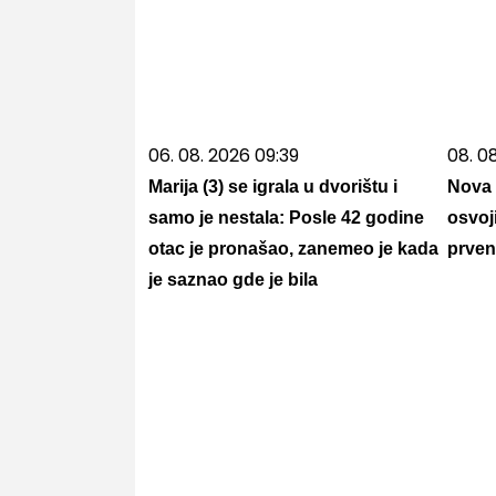
06. 08. 2026 09:39
08. 0
Marija (3) se igrala u dvorištu i
Nova 
samo je nestala: Posle 42 godine
osvoj
otac je pronašao, zanemeo je kada
prven
je saznao gde je bila