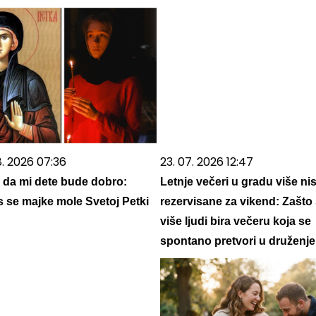
8. 2026 07:36
23. 07. 2026 12:47
da mi dete bude dobro:
Letnje večeri u gradu više ni
 se majke mole Svetoj Petki
rezervisane za vikend: Zašto
više ljudi bira večeru koja se
spontano pretvori u druženje