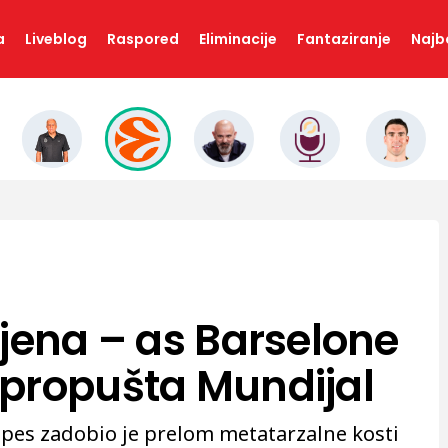
a
Liveblog
Raspored
Eliminacije
Fantaziranje
Najbo
ljena – as Barselone
propušta Mundijal
pes zadobio je prelom metatarzalne kosti