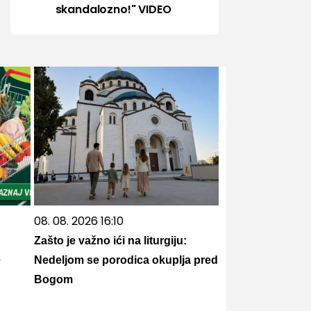
skandalozno!" VIDEO
08. 08. 2026 16:10
Zašto je važno ići na liturgiju:
e
Nedeljom se porodica okuplja pred
Bogom