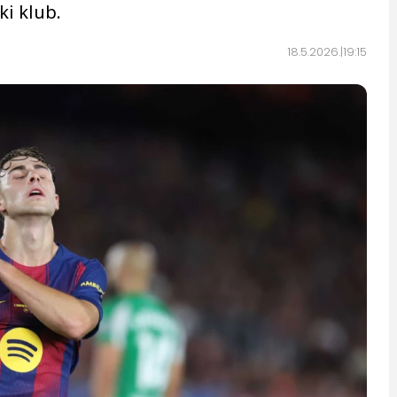
ki klub.
18.5.2026.
19:15