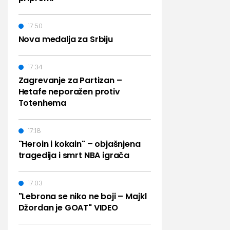
17:50
Nova medalja za Srbiju
17:34
Zagrevanje za Partizan –
Hetafe neporažen protiv
Totenhema
17:18
"Heroin i kokain" – objašnjena
tragedija i smrt NBA igrača
17:03
"Lebrona se niko ne boji – Majkl
Džordan je GOAT" VIDEO