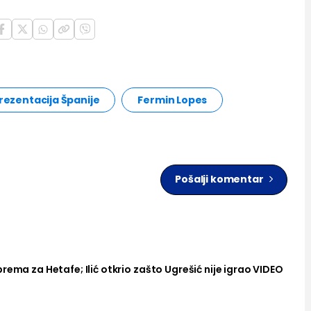
rezentacija Španije
Fermin Lopes
Pošalji komentar
rema za Hetafe; Ilić otkrio zašto Ugrešić nije igrao VIDEO