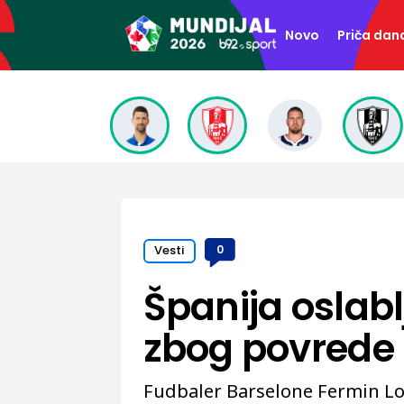
Novo
Priča dan
Vesti
0
Španija oslab
zbog povrede 
Fudbaler Barselone Fermin Lo