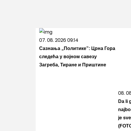
07. 08. 2026 09:14
Сазнања „Политике”: Црна Гора
следећа у војном савезу
Загреба, Тиране и Приштине
08. 0
Da li
najbo
je sv
(FOT