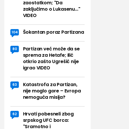
zaostatkom; "Da
zaključimo o Lukasenu..."
VIDEO
Šokantan poraz Partizana
104
Partizan već može da se
80
sprema za Hetafe; Ilić
otkrio zašto Ugrešić nije
igrao VIDEO
Katastrofa za Partizan,
63
nije moglo gore – Evropa
nemoguća misija?
Hrvati pobesneli zbog
62
srpskog UFC borca:
"Sramotno i