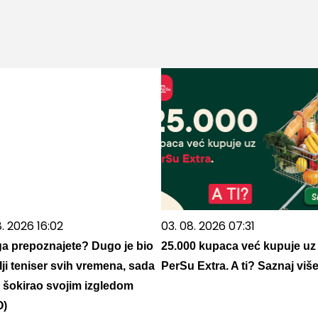
8. 2026 16:02
03. 08. 2026 07:31
 ga prepoznajete? Dugo je bio
25.000 kupaca već kupuje uz
lji teniser svih vremena, sada
PerSu Extra. A ti? Saznaj viš
e šokirao svojim izgledom
O)