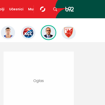
lji
Učesnici
Mundopedija