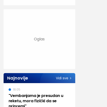
Najnovije
Vidi sve
18:05
"Vembanjama je presudan u
reketu, mora fizički da se
pripremi"