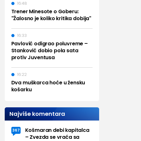
16:48
Trener Minesote o Goberu:
"Žalosno je koliko kritika dobija"
16:33
Pavlović odigrao poluvreme –
Stanković dobio pola sata
protiv Juventusa
16:22
Dva muškarca hoće u žensku
košarku
Najviše komentara
Košmaran debi kapitalca
367
– Zvezda se vraća sa