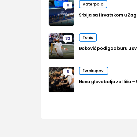
Vaterpolo
0
Srbija sa Hrvatskom u Zag
Tenis
32
Đoković podigao buru u sve
Evrokupovi
5
Nova glavobolja za Ilića – 