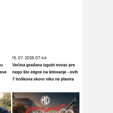
15. 07. 2026 07:44
su
Većina građana izgubi novac pre
 sve
nego što stigne na letovanje - ovih
7 troškova skoro niko ne planira