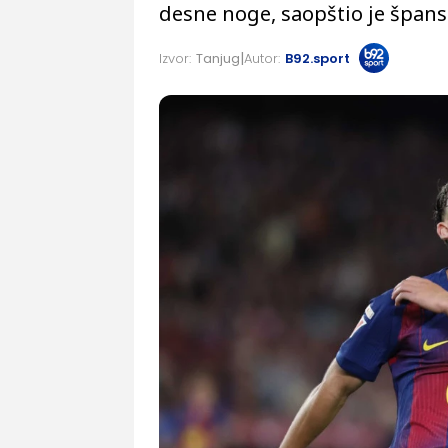
desne noge, saopštio je špans
Izvor:
Tanjug
Autor:
B92.sport