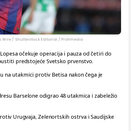
 Wire / Shutterstock Editorial / Profimedia
opesa očekuje operacija i pauza od četiri do
pustiti predstojeće Svetsko prvenstvo.
u na utakmici protiv Betisa nakon čega je
dresu Barselone odigrao 48 utakmica i zabeležio
protiv Urugvaja, Zelenortskih ostrva i Saudijske