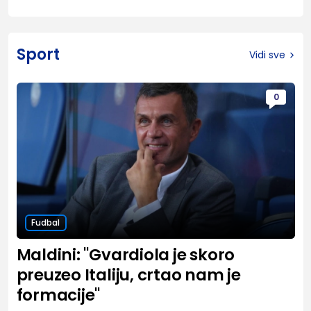
Sport
Vidi sve
0
Fudbal
Maldini: "Gvardiola je skoro
preuzeo Italiju, crtao nam je
formacije"