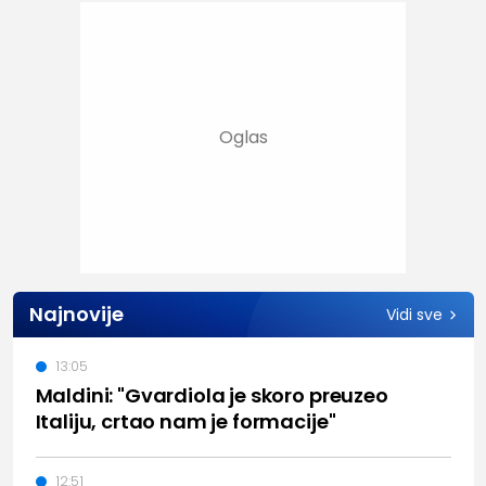
Najnovije
Vidi sve
13:05
Maldini: "Gvardiola je skoro preuzeo
Italiju, crtao nam je formacije"
12:51