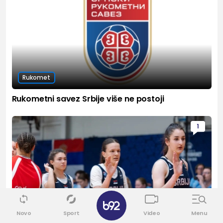
Rukomet
Rukometni savez Srbije više ne postoji
1
Novo
Sport
Video
Menu
ABA