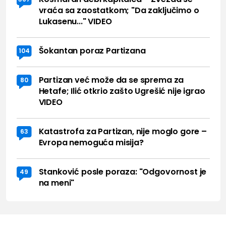
vraća sa zaostatkom; "Da zaključimo o
Lukasenu..." VIDEO
Šokantan poraz Partizana
104
Partizan već može da se sprema za
80
Hetafe; Ilić otkrio zašto Ugrešić nije igrao
VIDEO
Katastrofa za Partizan, nije moglo gore –
63
Evropa nemoguća misija?
Stanković posle poraza: "Odgovornost je
49
na meni"