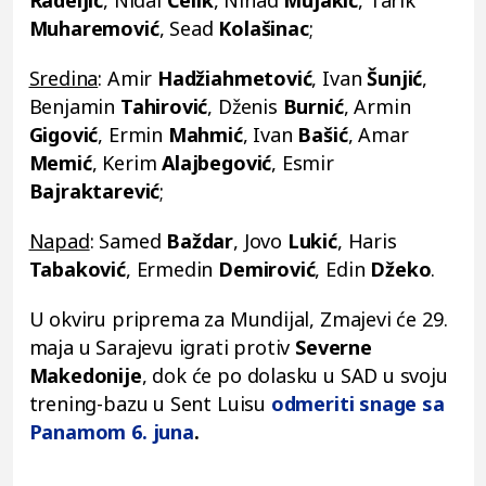
Muharemović
, Sead
Kolašinac
;
Sredina
: Amir
Hadžiahmetović
, Ivan
Šunjić
,
Benjamin
Tahirović
, Dženis
Burnić
, Armin
Gigović
, Ermin
Mahmić
, Ivan
Bašić
, Amar
Memić
, Kerim
Alajbegović
, Esmir
Bajraktarević
;
Napad
: Samed
Baždar
, Jovo
Lukić
, Haris
Tabaković
, Ermedin
Demirović
, Edin
Džeko
.
U okviru priprema za Mundijal, Zmajevi će 29.
maja u Sarajevu igrati protiv
Severne
Makedonije
, dok će po dolasku u SAD u svoju
trening-bazu u Sent Luisu
odmeriti snage sa
Panamom 6. juna
.