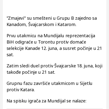
"Zmajevi" su smešteni u Grupu B zajedno sa
Kanadom, Švajcarskom i Katarom.
Prvu utakmicu na Mundijalu reprezentacija
BiH odigraće u Torontu protiv domaće
selekcije Kanade 12. juna, a susret počinje u 21
sat.
Zatim sledi duel protiv Švajcarske 18. juna, koji
takođe počinje u 21 sat.
Grupnu fazu završiće utakmicom u Sijetlu
protiv Katara.
Na spisku igrača za Mundijal se nalaze: