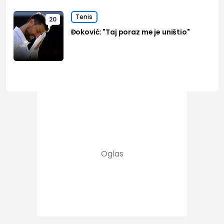
Tenis
20
Đoković: "Taj poraz me je uništio"