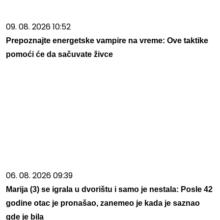
09. 08. 2026 10:52
Prepoznajte energetske vampire na vreme: Ove taktike
pomoći će da sačuvate živce
06. 08. 2026 09:39
Marija (3) se igrala u dvorištu i samo je nestala: Posle 42
godine otac je pronašao, zanemeo je kada je saznao
gde je bila