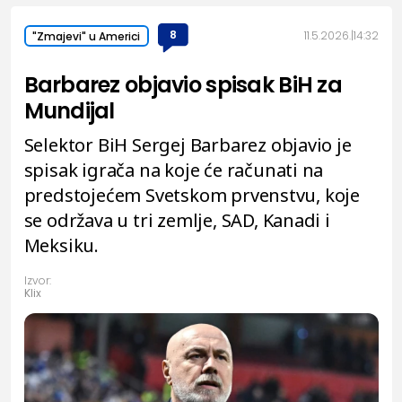
8
11.5.2026.
14:32
"Zmajevi" u Americi
Barbarez objavio spisak BiH za
Mundijal
Selektor BiH Sergej Barbarez objavio je
spisak igrača na koje će računati na
predstojećem Svetskom prvenstvu, koje
se održava u tri zemlje, SAD, Kanadi i
Meksiku.
Izvor:
Klix