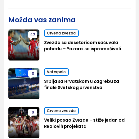
Možda vas zanima
Crvena zvezda
47
Zvezda sa desetoricom sačuvala
pobedu – Pazarci se ispromašivali
Vaterpolo
0
Srbija sa Hrvatskom u Zagrebu za
finale Svetskog prvenstva!
Crvena zvezda
9
Veliki posao Zvezde – stiže jedan od
Realovih projekata