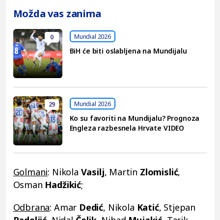
Možda vas zanima
Mundial 2026
0
BiH će biti oslabljena na Mundijalu
Mundial 2026
29
Ko su favoriti na Mundijalu? Prognoza
Engleza razbesnela Hrvate VIDEO
Golmani
: Nikola
Vasilj
, Martin
Zlomislić
,
Osman
Hadžikić
;
Odbrana
: Amar
Dedić
, Nikola
Katić
, Stjepan
Radeljić
, Nidal
Čelik
, Nihad
Mujakić
, Tarik