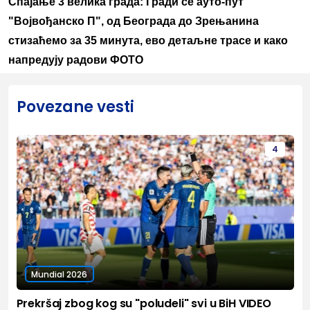
Спајање 3 велика града: Гради се ауто-пут
"Војвођанско П", од Београда до Зрењанина
стизаћемо за 35 минута, ево детаљне трасе и како
напредују радови ФОТО
Povezane vesti
4
Mundial 2026
Prekršaj zbog kog su "poludeli" svi u BiH VIDEO