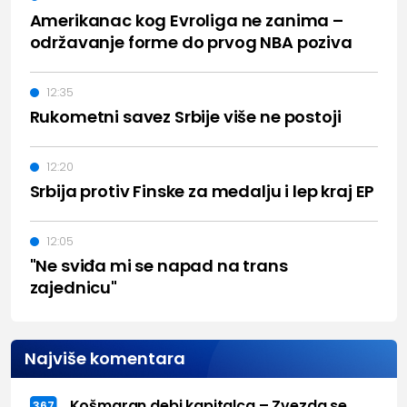
Amerikanac kog Evroliga ne zanima –
održavanje forme do prvog NBA poziva
12:35
Rukometni savez Srbije više ne postoji
12:20
Srbija protiv Finske za medalju i lep kraj EP
12:05
"Ne sviđa mi se napad na trans
zajednicu"
Najviše komentara
Košmaran debi kapitalca – Zvezda se
367