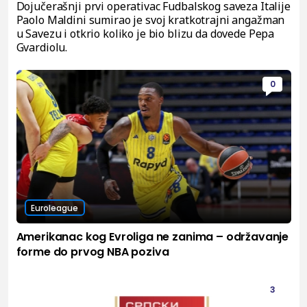
Dojučerašnji prvi operativac Fudbalskog saveza Italije
Paolo Maldini sumirao je svoj kratkotrajni angažman
u Savezu i otkrio koliko je bio blizu da dovede Pepa
Gvardiolu.
0
Euroleague
Amerikanac kog Evroliga ne zanima – održavanje
forme do prvog NBA poziva
3