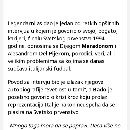
Legendarni as dao je jedan od retkih opširnih
intervjua u kojem je govorio o svojoj bogatoj
karijeri, finalu Svetskog prvenstva 1994.
godine, odnosima sa Dijegom
Maradonom
i
Alesandrom
Del Pijerom
, porodici, veri, ali i
velikim problemima sa kojima se danas
suočava italijanski fudbal.
Povod za intervju bio je izlazak njegove
autobiografije "Svetlost u tami", a
Bađo
je
posebno govorio o krizi kroz koju prolazi
reprezentacija Italije nakon neuspeha da se
plasira na Svetsko prvenstvo.
"Mnogo toga mora da se popravi. Deca više ne