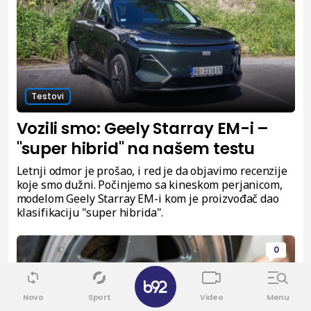
Testovi
Vozili smo: Geely Starray EM-i –
"super hibrid" na našem testu
Letnji odmor je prošao, i red je da objavimo recenzije
koje smo dužni. Počinjemo sa kineskom perjanicom,
modelom Geely Starray EM-i kom je proizvođač dao
klasifikaciju "super hibrida".
0
Novo
Sport
Video
Menu