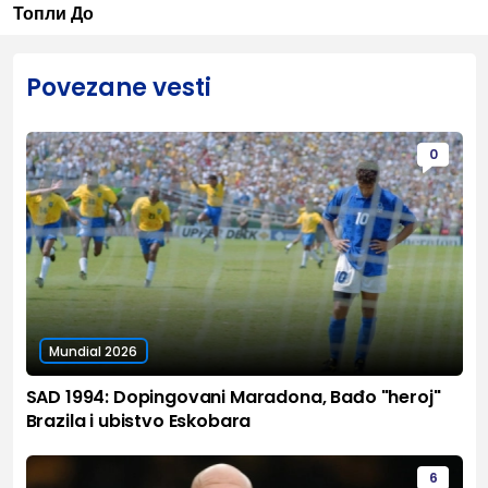
Топли До
Povezane vesti
0
Mundial 2026
SAD 1994: Dopingovani Maradona, Bađo "heroj"
Brazila i ubistvo Eskobara
6