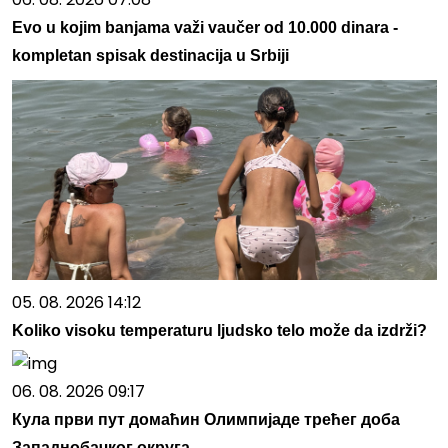
Evo u kojim banjama važi vaučer od 10.000 dinara -
kompletan spisak destinacija u Srbiji
05. 08. 2026 14:12
Koliko visoku temperaturu ljudsko telo može da izdrži?
06. 08. 2026 09:17
Кула први пут домаћин Олимпијаде трећег доба
Западнобачког округа