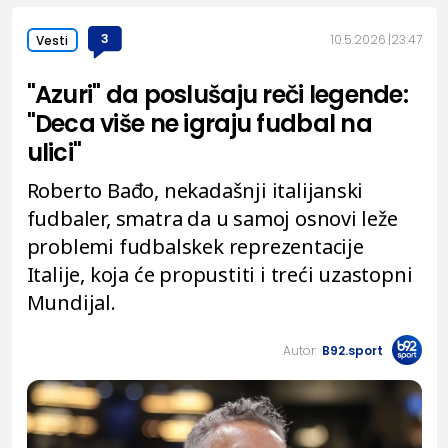
3
10.5.2026.
23:47
Vesti
"Azuri" da poslušaju reči legende:
"Deca više ne igraju fudbal na
ulici"
Roberto Bađo, nekadašnji italijanski
fudbaler, smatra da u samoj osnovi leže
problemi fudbalskek reprezentacije
Italije, koja će propustiti i treći uzastopni
Mundijal.
Autor:
B92.sport