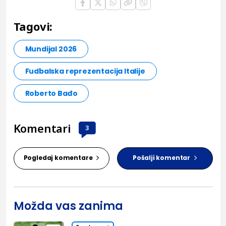
Tagovi:
Mundijal 2026
Fudbalska reprezentacija Italije
Roberto Bađo
Komentari
3
Pogledaj komentare
Pošalji komentar
Možda vas zanima