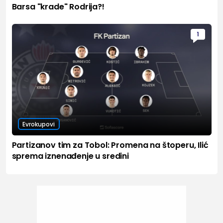
Barsa "krade" Rodrija?!
1
Evrokupovi
Partizanov tim za Tobol: Promena na štoperu, Ilić
sprema iznenađenje u sredini