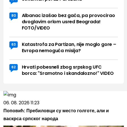
Albanac izašao bez gaća, pa provocirao
80
dvoglavim orlom usred Beograda!
FOTO/VIDEO
Katastrofa za Partizan, nije moglo gore –
63
Evropa nemoguća misija?
Hrvati pobesneli zbog srpskog UFC
62
borca: "Sramotno i skandalozno!" VIDEO
06. 08. 2026 11:23
Поповић: Пребиловци су место голготе, али и
васкрса српског народа