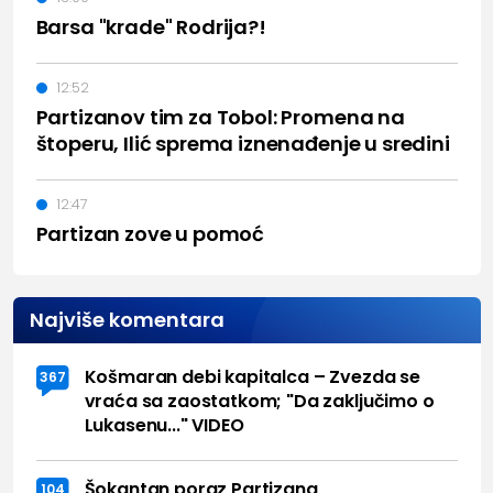
Barsa "krade" Rodrija?!
12:52
Partizanov tim za Tobol: Promena na
štoperu, Ilić sprema iznenađenje u sredini
12:47
Partizan zove u pomoć
Najviše komentara
Košmaran debi kapitalca – Zvezda se
367
vraća sa zaostatkom; "Da zaključimo o
Lukasenu..." VIDEO
Šokantan poraz Partizana
104