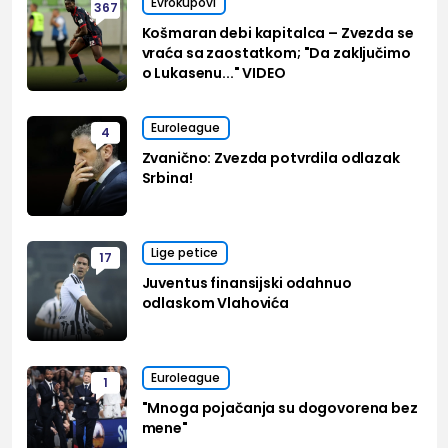
Evrokupovi
367
Košmaran debi kapitalca – Zvezda se
vraća sa zaostatkom; "Da zaključimo
o Lukasenu..." VIDEO
Euroleague
4
Zvanično: Zvezda potvrdila odlazak
Srbina!
Lige petice
17
Juventus finansijski odahnuo
odlaskom Vlahovića
Euroleague
1
"Mnoga pojačanja su dogovorena bez
mene"