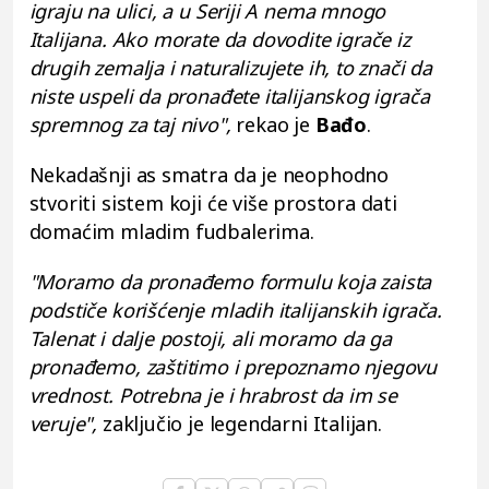
igraju na ulici, a u Seriji A nema mnogo
Italijana. Ako morate da dovodite igrače iz
drugih zemalja i naturalizujete ih, to znači da
niste uspeli da pronađete italijanskog igrača
spremnog za taj nivo",
rekao je
Bađo
.
Nekadašnji as smatra da je neophodno
stvoriti sistem koji će više prostora dati
domaćim mladim fudbalerima.
"Moramo da pronađemo formulu koja zaista
podstiče korišćenje mladih italijanskih igrača.
Talenat i dalje postoji, ali moramo da ga
pronađemo, zaštitimo i prepoznamo njegovu
vrednost. Potrebna je i hrabrost da im se
veruje",
zaključio je legendarni Italijan.