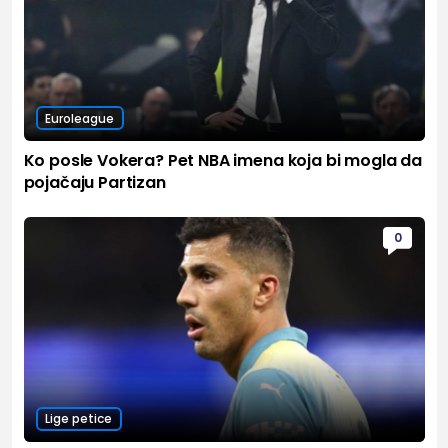
Euroleague
Ko posle Vokera? Pet NBA imena koja bi mogla da
pojačaju Partizan
0
Lige petice