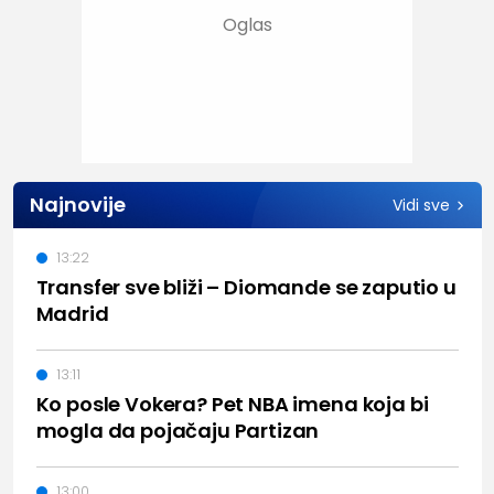
Najnovije
Vidi sve
13:22
Transfer sve bliži – Diomande se zaputio u
Madrid
13:11
Ko posle Vokera? Pet NBA imena koja bi
mogla da pojačaju Partizan
13:00