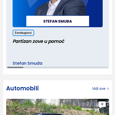
Evrokupovi
Partizan zove u pomoć
Stefan Smuđa
Automobili
Vidi sve
0