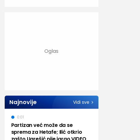
Najnovije
Vidi sve
0:01
Partizan već može da se
sprema za Hetafe; Ilić otkrio
zašto Ugrešić nije igrao VIDEO