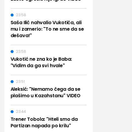
23:58
Saša Ilić nahvalio Vukotića, ali
mu i zamerio: "To ne sme da se
dešava!"
23:58
Vukotić ne zna ko je Baba:
"Vidim da ga svi hvale"
23:51
Aleksić: "Nemamo čega da se
plašimo u Kazahstanu" VIDEO
23:44
Trener Tobola: "Hteli smo da
Partizan napada po krilu"