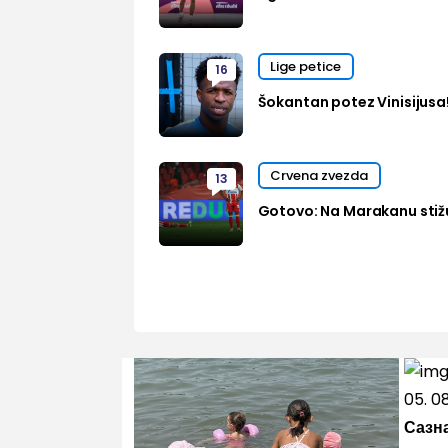
Lige petice
16
Šokantan potez Vinisijusa
Crvena zvezda
13
Gotovo: Na Marakanu stižu
05. 0
Сазна