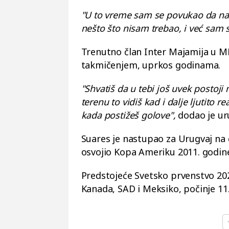
"U to vreme sam se povukao da na
nešto što nisam trebao, i već sam
Trenutno član Inter Majamija u MLS 
takmičenjem, uprkos godinama.
"Shvatiš da u tebi još uvek postoji 
terenu to vidiš kad i dalje ljutito r
kada postižeš golove",
dodao je ur
Suares je nastupao za Urugvaj na č
osvojio Kopa Ameriku 2011. godin
Predstojeće Svetsko prvenstvo 2026
Kanada, SAD i Meksiko, počinje 11.