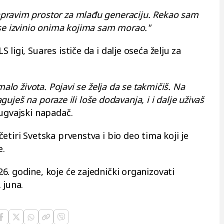
pravim prostor za mlađu generaciju. Rekao sam
 se izvinio onima kojima sam morao."
ligi, Suares ističe da i dalje oseća želju za
malo života. Pojavi se želja da se takmičiš. Na
eaguješ na poraze ili loše dodavanja, i i dalje uživaš
ugvajski napadač.
etiri Svetska prvenstva i bio deo tima koji je
e.
. godine, koje će zajednički organizovati
 juna.