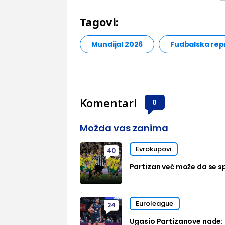
Tagovi:
Mundijal 2026
Fudbalska rep
Komentari
0
Možda vas zanima
Evrokupovi
40
Partizan već može da se sp
Euroleague
24
Ugasio Partizanove nade: 