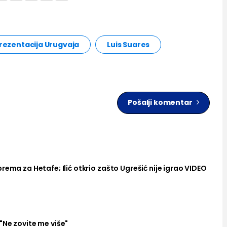
rezentacija Urugvaja
Luis Suares
Pošalji komentar
rema za Hetafe; Ilić otkrio zašto Ugrešić nije igrao VIDEO
"Ne zovite me više"