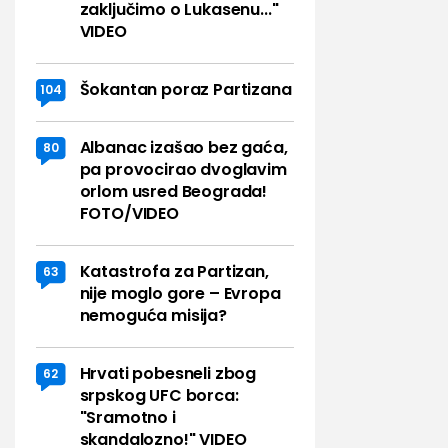
zaključimo o Lukasenu..."
VIDEO
Šokantan poraz Partizana
104
Albanac izašao bez gaća,
80
pa provocirao dvoglavim
orlom usred Beograda!
FOTO/VIDEO
Katastrofa za Partizan,
63
nije moglo gore – Evropa
nemoguća misija?
Hrvati pobesneli zbog
62
srpskog UFC borca:
"Sramotno i
skandalozno!" VIDEO