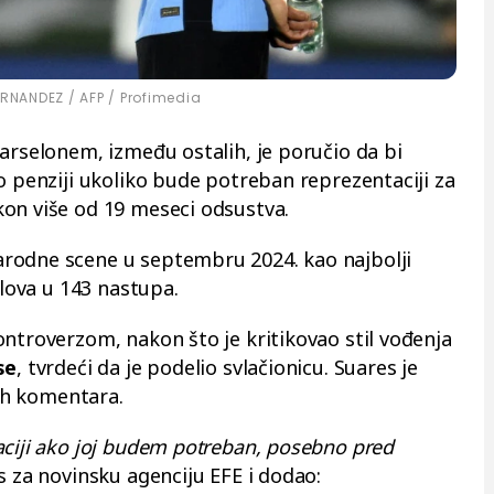
RNANDEZ / AFP / Profimedia
arselonem, između ostalih, je poručio da bi
o penziji ukoliko bude potreban reprezentaciji za
on više od 19 meseci odsustva.
rodne scene u septembru 2024. kao najbolji
olova u 143 nastupa.
ontroverzom, nakon što je kritikovao stil vođenja
se
, tvrdeći da je podelio svlačionicu. Suares je
tih komentara.
aciji ako joj budem potreban, posebno pred
s za novinsku agenciju EFE i dodao: