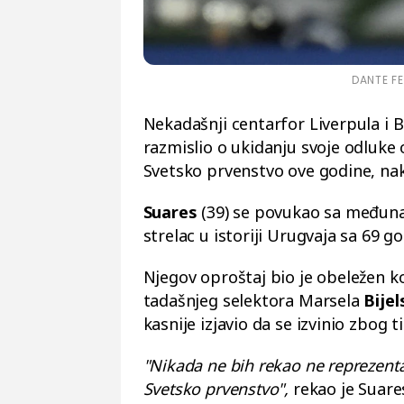
DANTE FE
Nekadašnji centarfor Liverpula i B
razmislio o ukidanju svoje odluke 
Svetsko prvenstvo ove godine, nak
Suares
(39) se povukao sa međuna
strelac u istoriji Urugvaja sa 69 g
Njegov oproštaj bio je obeležen k
tadašnjeg selektora Marsela
Bijel
kasnije izjavio da se izvinio zbog 
"Nikada ne bih rekao ne reprezent
Svetsko prvenstvo",
rekao je Suare