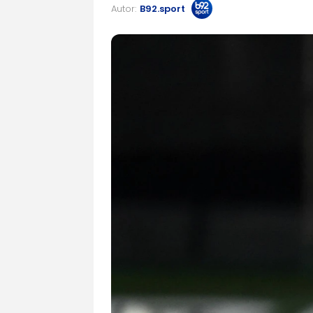
Autor:
B92.sport