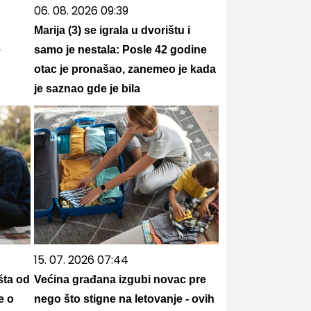
06. 08. 2026 09:39
Marija (3) se igrala u dvorištu i
e
samo je nestala: Posle 42 godine
otac je pronašao, zanemeo je kada
je saznao gde je bila
15. 07. 2026 07:44
šta od
Većina građana izgubi novac pre
e o
nego što stigne na letovanje - ovih