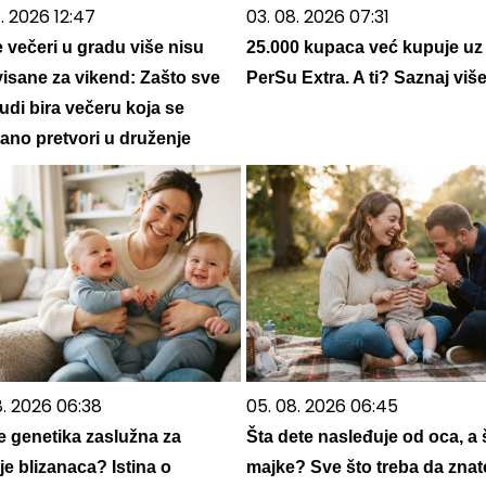
. 2026 12:47
03. 08. 2026 07:31
e večeri u gradu više nisu
25.000 kupaca već kupuje uz
visane za vikend: Zašto sve
PerSu Extra. A ti? Saznaj viš
judi bira večeru koja se
ano pretvori u druženje
8. 2026 06:38
05. 08. 2026 06:45
je genetika zaslužna za
Šta dete nasleđuje od oca, a 
je blizanaca? Istina o
majke? Sve što treba da znat