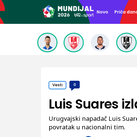
Novo
Priča dan
Vesti
0
Luis Suares izl
Urugvajski napadač Luis Suare
povratak u nacionalni tim.