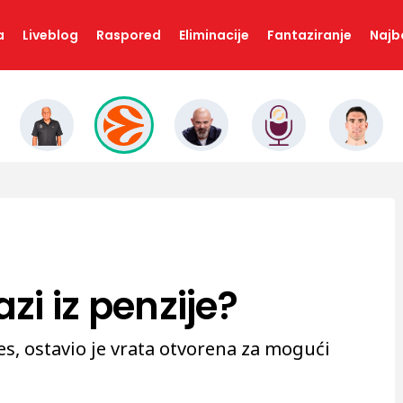
a
Liveblog
Raspored
Eliminacije
Fantaziranje
Najbo
azi iz penzije?
s, ostavio je vrata otvorena za mogući