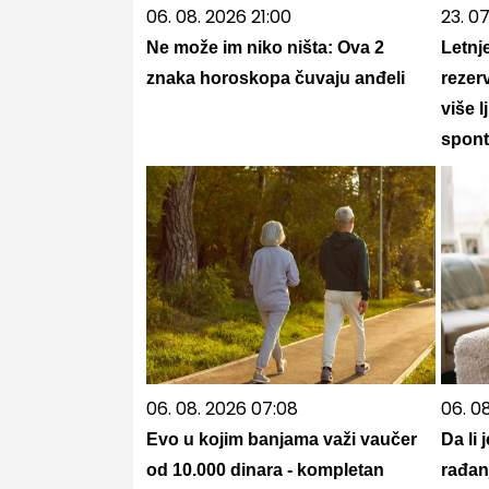
06. 08. 2026 21:00
23. 07
Ne može im niko ništa: Ova 2
Letnj
znaka horoskopa čuvaju anđeli
rezer
više l
spont
06. 08. 2026 07:08
06. 0
Evo u kojim banjama važi vaučer
Da li 
od 10.000 dinara - kompletan
rađan