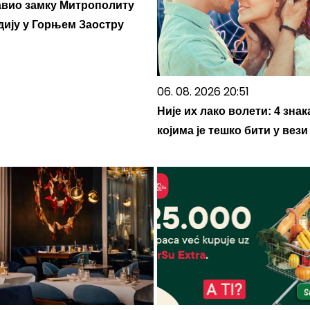
авио замку Митрополиту
дију у Горњем Заостру
06. 08. 2026 20:51
Није их лако волети: 4 знак
којима је тешко бити у вези