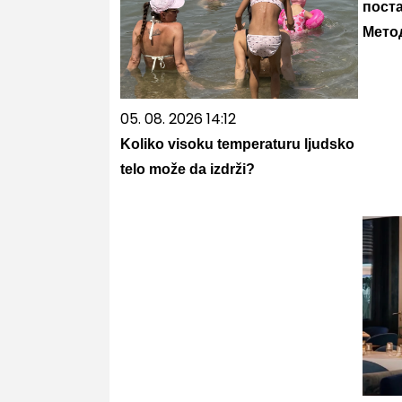
пост
Мето
05. 08. 2026 14:12
Koliko visoku temperaturu ljudsko
telo može da izdrži?