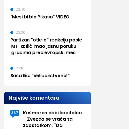
23:40
"Mesi bi bio Pikaso" VIDEO
23:30
Partizan "otkrio" reakciju posle
IMT-a: Ilić imao jasnu poruku
igračima pred evropski meč
23:18
Saša Ilić: "Veličanstveno!"
Najviše komentara
Košmaran debi kapitalca
367
– Zvezda se vraća sa
zaostatkom; "Da