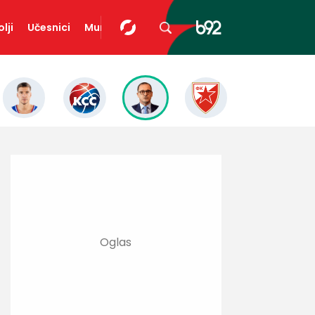
lji
Učesnici
Mundopedija