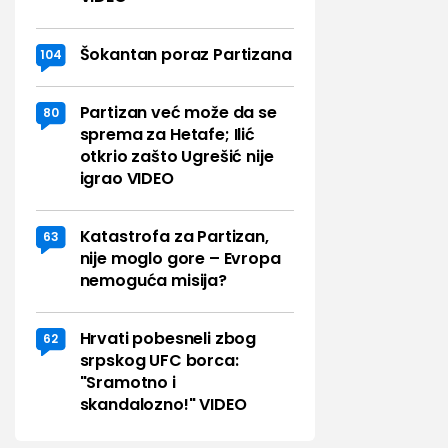
Šokantan poraz Partizana
104
Partizan već može da se
80
sprema za Hetafe; Ilić
otkrio zašto Ugrešić nije
igrao VIDEO
Katastrofa za Partizan,
63
nije moglo gore – Evropa
nemoguća misija?
Hrvati pobesneli zbog
62
srpskog UFC borca:
"Sramotno i
skandalozno!" VIDEO