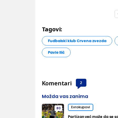
Tagovi:
Fudbalski klub Crvena zvezda
Pavle Ilić
Komentari
2
Možda vas zanima
Evrokupovi
80
Partizan već može da se sp