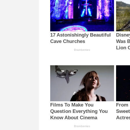
17 Astonishingly Beautiful
Disne
Cave Churches
Was B
Lion 
Brainberries
Films To Make You
From 
Question Everything You
Sweet
Know About Cinema
Actre
Brainberries