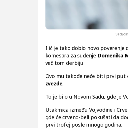
Srdjan
Ilić je tako dobio novo poverenje 
komesara za suđenje
Domenika M
večitom derbiju.
Ovo mu takođe neće biti prvi put 
zvezde
.
To je bilo u Novom Sadu, gde je Vo
Utakmica između Vojvodine i Crve
gde će crveno-beli pokušati da do
prvi trofej posle mnogo godina.