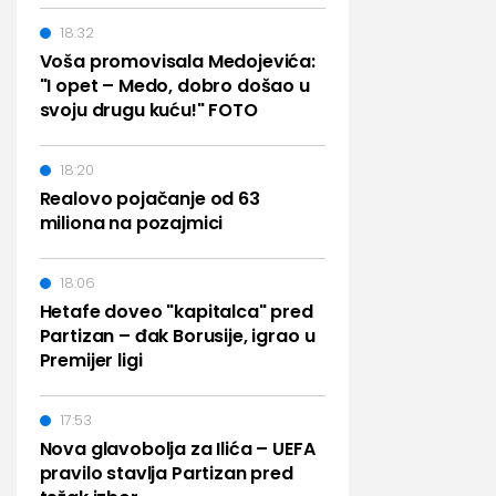
18:32
Voša promovisala Medojevića:
"I opet – Medo, dobro došao u
svoju drugu kuću!" FOTO
18:20
Realovo pojačanje od 63
miliona na pozajmici
18:06
Hetafe doveo "kapitalca" pred
Partizan – đak Borusije, igrao u
Premijer ligi
17:53
Nova glavobolja za Ilića – UEFA
pravilo stavlja Partizan pred