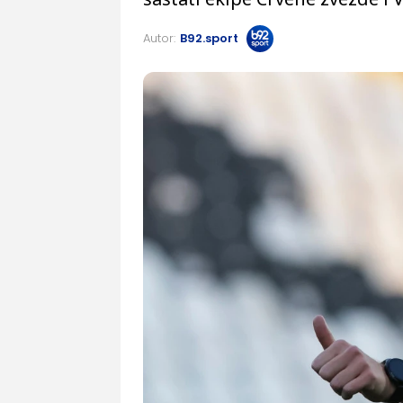
Autor:
B92.sport