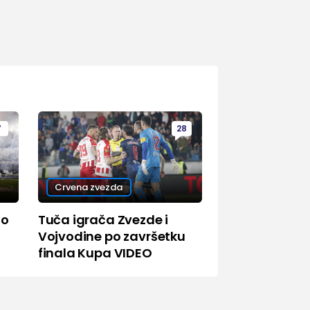
7
28
Crvena zvezda
go
Tuča igrača Zvezde i
Vojvodine po završetku
finala Kupa VIDEO