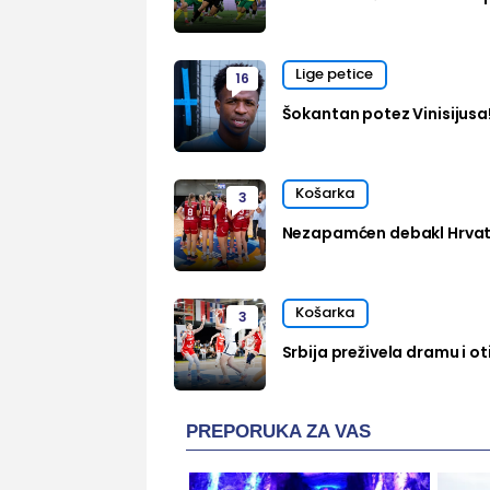
Lige petice
16
Šokantan potez Vinisijusa
Košarka
3
Nezapamćen debakl Hrvats
Košarka
3
Srbija preživela dramu i oti
PREPORUKA ZA VAS