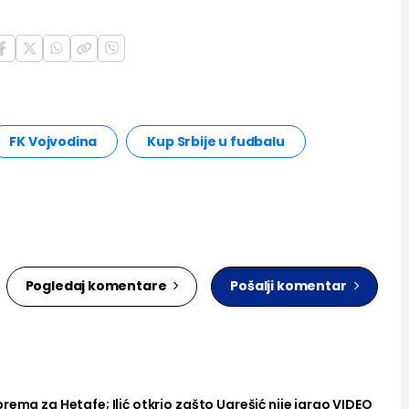
FK Vojvodina
Kup Srbije u fudbalu
Pogledaj komentare
Pošalji komentar
rema za Hetafe; Ilić otkrio zašto Ugrešić nije igrao VIDEO