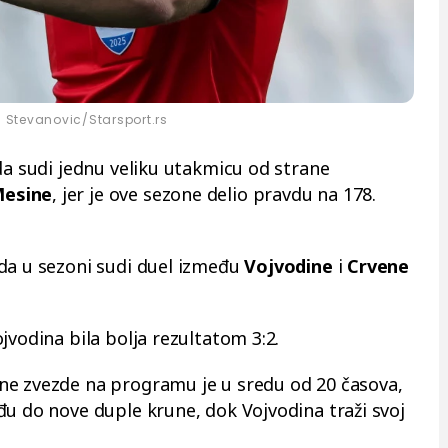
 Stevanovic/Starsport.rs
da sudi jednu veliku utakmicu od strane
esine
, jer je ove sezone delio pravdu na 178.
da u sezoni sudi duel između
Vojvodine
i
Crvene
jvodina bila bolja rezultatom 3:2.
ne zvezde na programu je u sredu od 20 časova,
đu do nove duple krune, dok Vojvodina traži svoj