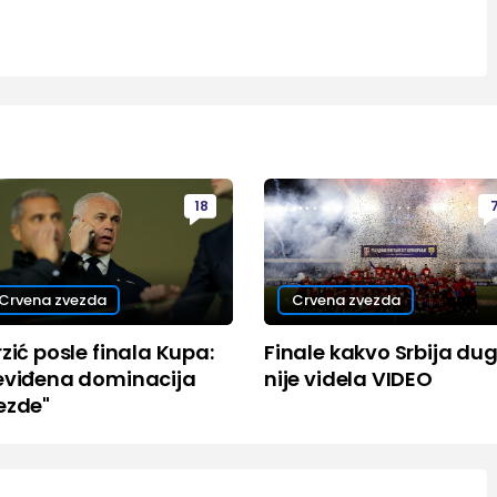
18
Crvena zvezda
Crvena zvezda
zić posle finala Kupa:
Finale kakvo Srbija du
eviđena dominacija
nije videla VIDEO
ezde"