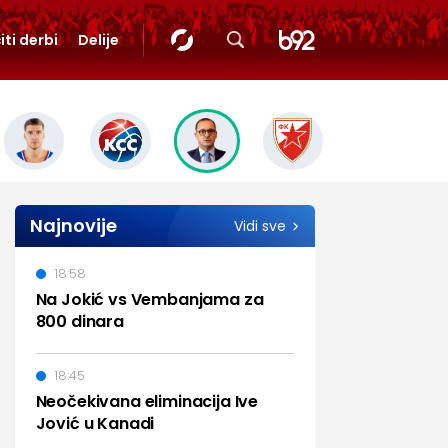
iti derbi
Delije
Najnovije
Vidi sve
18:58
Na Jokić vs Vembanjama za
800 dinara
18:45
Neočekivana eliminacija Ive
Jović u Kanadi