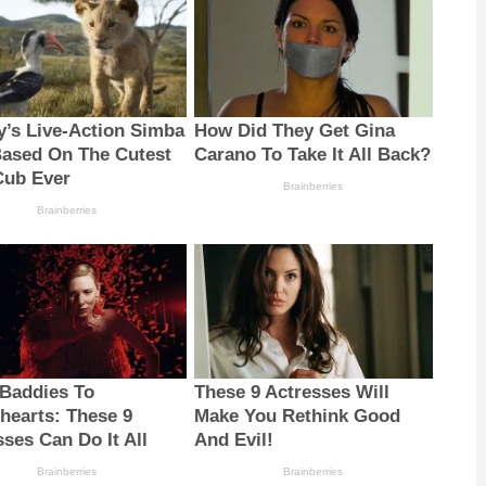
y’s Live-Action Simba
How Did They Get Gina
ased On The Cutest
Carano To Take It All Back?
Cub Ever
Brainberries
Brainberries
Baddies To
These 9 Actresses Will
hearts: These 9
Make You Rethink Good
sses Can Do It All
And Evil!
Brainberries
Brainberries