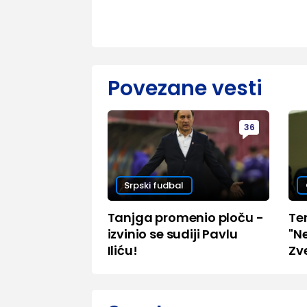
Povezane vesti
36
Srpski fudbal
Tanjga promenio ploču -
Ter
izvinio se sudiji Pavlu
"N
Iliću!
Zv