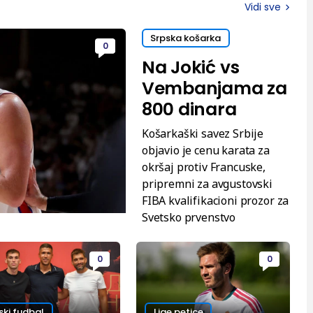
Vidi sve
Srpska košarka
0
Na Jokić vs
Vembanjama za
800 dinara
Košarkaški savez Srbije
objavio je cenu karata za
okršaj protiv Francuske,
pripremni za avgustovski
FIBA kvalifikacioni prozor za
Svetsko prvenstvo
0
0
ski fudbal
Lige petice