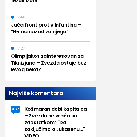
težak izbor
17:40
Jača front protiv Infantina –
"Nema nazad za njega"
17:27
Olimpijakos zainteresovan za
Tiknizjana – Zvezda ostaje bez
levog beka?
Najviše komentara
Košmaran debi kapitalca
367
– Zvezda se vraća sa
zaostatkom; "Da
zaključimo o Lukasenu..."
VIDEO