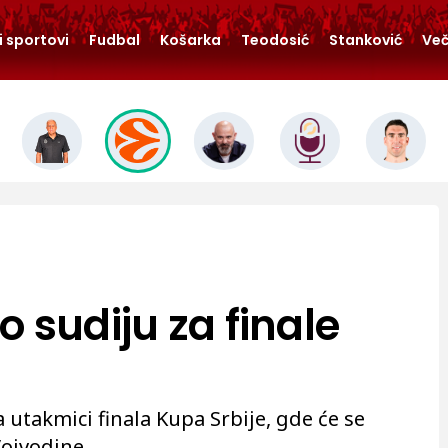
i sportovi
Fudbal
Košarka
Teodosić
Stanković
Več
 sudiju za finale
na utakmici finala Kupa Srbije, gde će se
Vojvodine.