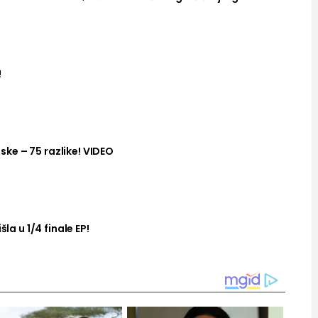
!
ke – 75 razlike! VIDEO
šla u 1/4 finale EP!