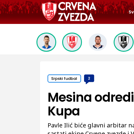
Sv
Srpski fudbal
2
Mesina odredio
Kupa
Pavle Ilić biće glavni arbitar 
sastati ekipe Crvene zvezde i 