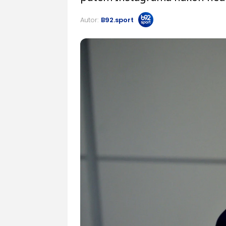
Autor:
B92.sport