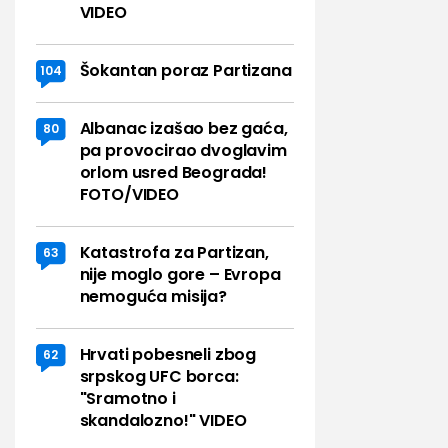
VIDEO
Šokantan poraz Partizana
104
Albanac izašao bez gaća,
80
pa provocirao dvoglavim
orlom usred Beograda!
FOTO/VIDEO
Katastrofa za Partizan,
63
nije moglo gore – Evropa
nemoguća misija?
Hrvati pobesneli zbog
62
srpskog UFC borca:
"Sramotno i
skandalozno!" VIDEO