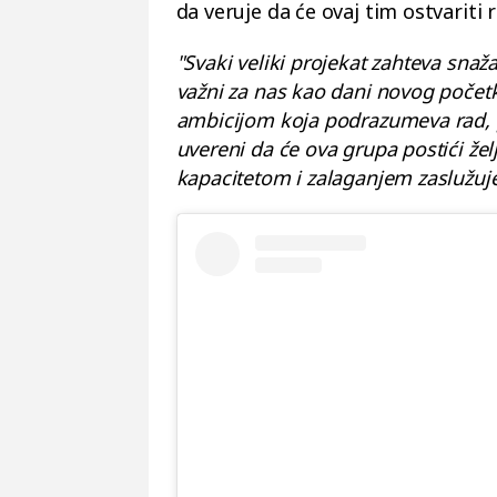
da veruje da će ovaj tim ostvariti 
"Svaki veliki projekat zahteva snaža
važni za nas kao dani novog poče
ambicijom koja podrazumeva rad, 
uvereni da će ova grupa postići želj
kapacitetom i zalaganjem zaslužuj