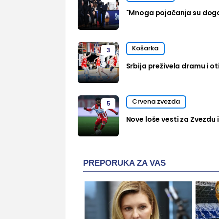
"Mnoga pojačanja su dog
Košarka
3
Srbija preživela dramu i oti
Crvena zvezda
5
Nove loše vesti za Zvezdu i
PREPORUKA ZA VAS