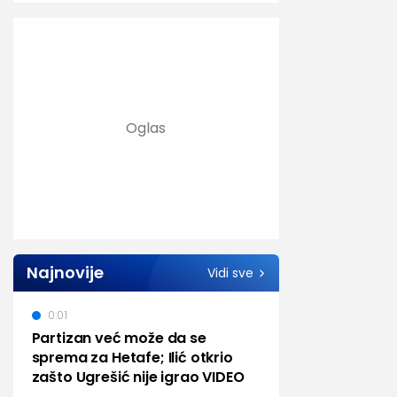
Najnovije
Vidi sve
0:01
Partizan već može da se
sprema za Hetafe; Ilić otkrio
zašto Ugrešić nije igrao VIDEO