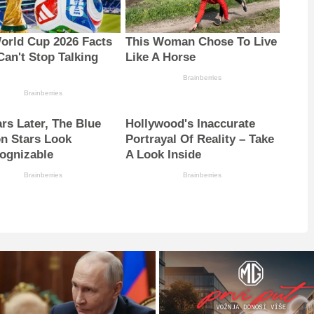
orld Cup 2026 Facts
This Woman Chose To Live
Can't Stop Talking
Like A Horse
t
Brainberries
Brainberries
ars Later, The Blue
Hollywood's Inaccurate
n Stars Look
Portrayal Of Reality – Take
ognizable
A Look Inside
Brainberries
Brainberries