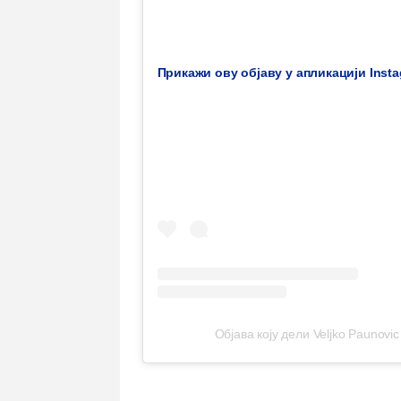
Прикажи ову објаву у апликацији Inst
Објава коју дели Veljko Paunovic