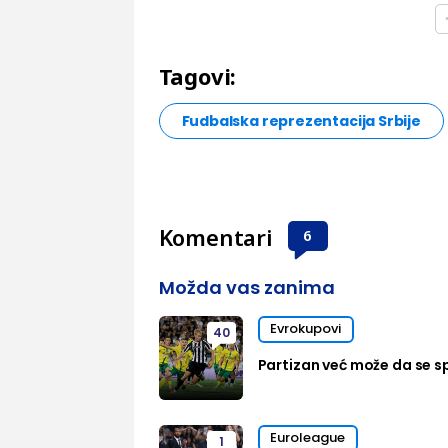
Tagovi:
Fudbalska reprezentacija Srbije
Komentari
6
Možda vas zanima
Evrokupovi
40
Partizan već može da se sp
Euroleague
1