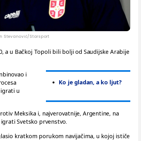
n Stevanović/Starsport
0, a u Bačkoj Topoli bili bolji od Saudijske Arabije
mbinovao i
Ko je gladan, a ko ljut?
rocesa
igrati u
protiv Meksika i, najverovatnije, Argentine, na
igrati Svetsko prvenstvo.
asio kratkom porukom navijačima, u kojoj ističe