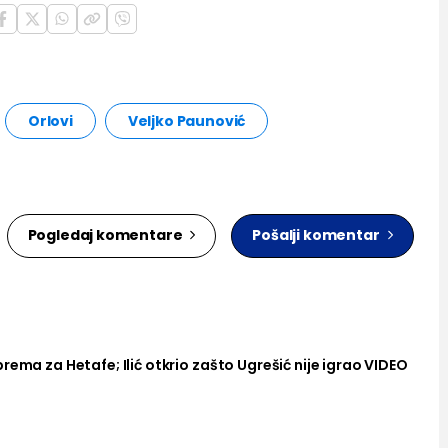
Orlovi
Veljko Paunović
Pogledaj komentare
Pošalji komentar
rema za Hetafe; Ilić otkrio zašto Ugrešić nije igrao VIDEO