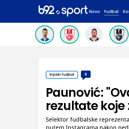
Novo
Fudbal
Ko
Srpski fudbal
6
Paunović: "Ova
rezultate koje
Selektor fudbalske reprezentac
putem Instagrama nakon neda