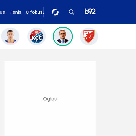
gue
Tenis
U fokusu