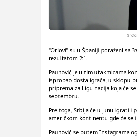
Srđa
"Orlovi" su u Španiji poraženi sa 3:
rezultatom 2:1.
Paunović je u tim utakmicama ko
isprobao dosta igrača, u sklopu p
priprema za Ligu nacija koja će se 
septembru.
Pre toga, Srbija će u junu igrati i 
američkom kontinentu gde će se i 
Paunović se putem Instagrama ogl