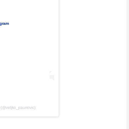
agram
 (@veljko_paunovic)