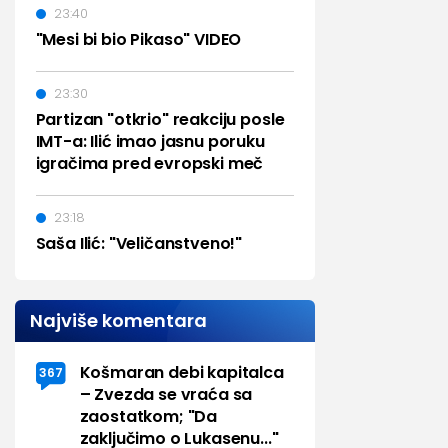
23:40
"Mesi bi bio Pikaso" VIDEO
23:30
Partizan "otkrio" reakciju posle
IMT-a: Ilić imao jasnu poruku
igračima pred evropski meč
23:18
Saša Ilić: "Veličanstveno!"
Najviše komentara
Košmaran debi kapitalca
367
– Zvezda se vraća sa
zaostatkom; "Da
zaključimo o Lukasenu..."