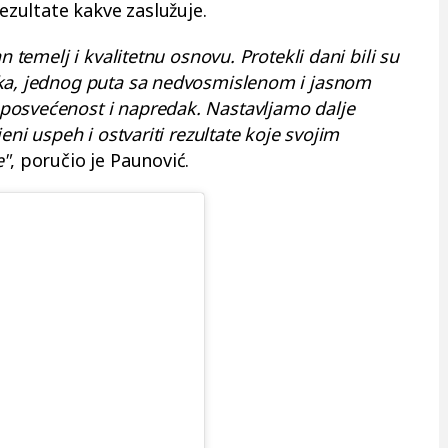
rezultate kakve zaslužuje.
n temelj i kvalitetnu osnovu. Protekli dani bili su
tka, jednog puta sa nedvosmislenom i jasnom
posvećenost i napredak. Nastavljamo dalje
eni uspeh i ostvariti rezultate koje svojim
e"
, poručio je Paunović.