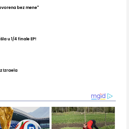
ovorena bez mene"
šla u 1/4 finale EP!
z Izraela