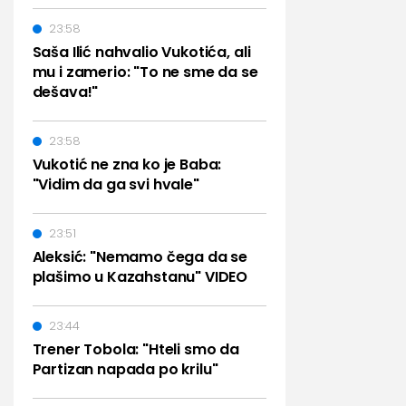
23:58
Saša Ilić nahvalio Vukotića, ali
mu i zamerio: "To ne sme da se
dešava!"
23:58
Vukotić ne zna ko je Baba:
"Vidim da ga svi hvale"
23:51
Aleksić: "Nemamo čega da se
plašimo u Kazahstanu" VIDEO
23:44
Trener Tobola: "Hteli smo da
Partizan napada po krilu"