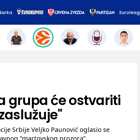
šarka
Eurolea
 grupa će ostvariti
 zaslužuje"
ije Srbije Veljko Paunović oglasio se
vnog "martovskog prozora".