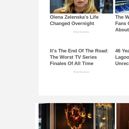
Olena Zelenska's Life
The W
Changed Overnight
Fans 
Abou
Brainberries
It's The End Of The Road:
46 Ye
The Worst TV Series
Lagoo
Finales Of All Time
Unrec
Brainberries