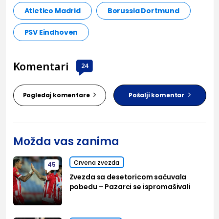
Atletico Madrid
Borussia Dortmund
PSV Eindhoven
Komentari
24
Pogledaj komentare
Pošalji komentar
Možda vas zanima
Crvena zvezda
45
Zvezda sa desetoricom sačuvala
pobedu – Pazarci se ispromašivali