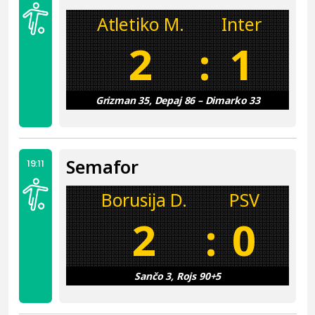
Atletiko M.
Inter
2
:
1
Grizman 35, Depaj 86 – Dimarko 33
Semafor
19:11
Borusija D.
PSV
2
:
0
Sančo 3, Rojs 90+5