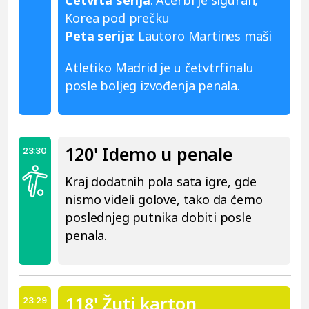
Četvrta serija
: Aćerbi je siguran,
Korea pod prečku
Peta serija
: Lautoro Martines maši
Atletiko Madrid je u četvtrfinalu
posle boljeg izvođenja penala.
120' Idemo u penale
23:30
Kraj dodatnih pola sata igre, gde
nismo videli golove, tako da ćemo
poslednjeg putnika dobiti posle
penala.
118' Žuti karton
23:29