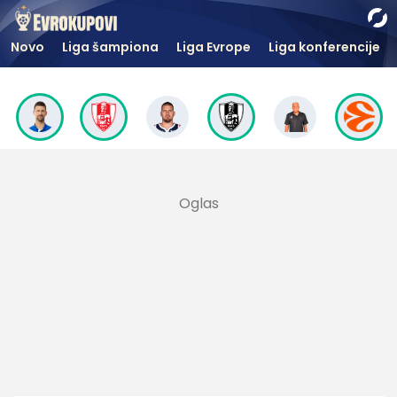
Novo
Liga šampiona
Liga Evrope
Liga konferencije