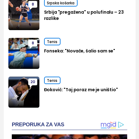
Srpska košarka
8
Srbija "pregažena" u polufinalu – 23
razlike
Tenis
8
Fonseka: "Novače, šalio sam se"
Tenis
20
Đoković: "Taj poraz me je uništio"
PREPORUKA ZA VAS