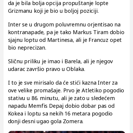
da je bila bolja opcija propuštanje lopte
Grizmanu koji je bio u boljoj poziciji.
Inter se u drugom poluvremnu orjentisao na
kontranapade, pa je tako Markus Tiram dobio
sjajnu loptu od Martinesa, ali je Francuz opet
bio neprecizan.
Sličnu priliku je imao i Barela, ali je njegov
udarac završio pravo u Oblaka.
I to je sve mirisalo da će stići kazna Inter za
ove velike promašaje. Prvo je Atletiko pogodio
stativu u 86. minutu, ali je zato u sledećem
napadu Memfis Depaj dobio dobar pas od
Kokea i loptu sa nekih 16 metara pogodio
donji desni ugao gola Zomera.