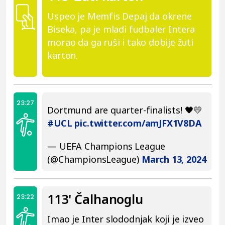
Uspeo je Memfis Depaj da okrene
Biseka, pa je mladi fudbaler Intera
morao da ga ruši i tako dobije žuti
karton.
23:27
Dortmund are quarter-finalists! 🖤💛
#UCL
pic.twitter.com/amJFX1V8DA
— UEFA Champions League
(@ChampionsLeague)
March 13, 2024
113' Čalhanoglu
23:22
Imao je Inter slododnjak koji je izveo