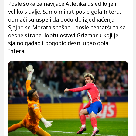
Posle šoka za navijače Atletika usledilo je i
veliko slavlje. Samo minut posle gola Intera,
domaći su uspeli da dođu do izjednačenja.
Sjajno se Morata snašao i posle centaršuta sa
desne strane, loptu ostavi Grizmanu koji je
sjajno gađao i pogodio desni ugao gola
Intera.