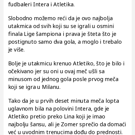
fudbaleri Intera i Atletika.
Slobodno možemo reći da je ovo najbolja
utakmica od svih koji su se igrali u osmini
finala Lige šampiona i prava je šteta što je
postignuto samo dva gola, a moglo i trebalo
je više.
Bolje je utakmicu krenuo Atletiko, što je bilo i
očekivano jer su oni u ovaj meč ušli sa
minusom od jednog gola posle prvog meča
koji se igra u Milanu.
Tako da je u prvih deset minuta meča lopta
uglavnom bila na polovini Intera, gde je
Atletiko pretio preko Lina koji je imao
najbolju šansu, ali je Zomer sprečio da domaći
već u uvodnim trenucima dođu do prednosti.