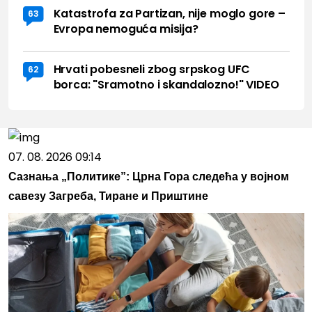
Katastrofa za Partizan, nije moglo gore –
63
Evropa nemoguća misija?
Hrvati pobesneli zbog srpskog UFC
62
borca: "Sramotno i skandalozno!" VIDEO
07. 08. 2026 09:14
Сазнања „Политике”: Црна Гора следећа у војном
савезу Загреба, Тиране и Приштине