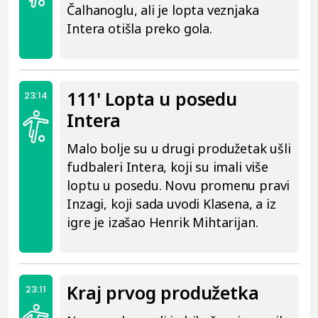
Čalhanoglu, ali je lopta veznjaka
Intera otišla preko gola.
111' Lopta u posedu
23:14
Intera
Malo bolje su u drugi produžetak ušli
fudbaleri Intera, koji su imali više
loptu u posedu. Novu promenu pravi
Inzagi, koji sada uvodi Klasena, a iz
igre je izašao Henrik Mihtarijan.
Kraj prvog produžetka
23:11