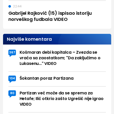
22:44
Gabrijel Rajković (15) ispisao istoriju
norveškog fudbala VIDEO
Najviše komentara
Košmaran debi kapitalca – Zvezda se
367
vraća sa zaostatkom; "Da zaključimo o
Lukasenu..." VIDEO
Šokantan poraz Partizana
104
Partizan već može da se sprema za
80
Hetafe; Ilić otkrio zašto Ugrešić nije igrao
VIDEO