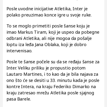
Posle uvodne inicijative Atletika, Inter je
polako preuzimao konce igre u svoje ruke.
To se moglo primetiti posle šanse koju je
imao Markus Tiram, koji je uspeo da pobegne
odbrani Atletika, ali nije mogoa da pošalje
loptu iza leđa Jana Oblaka, koji je dobro
intervenisao.
Posle te šanse počele su da se ređaju šanse za
Inter. Veliku priliku je propustio potom
Lautaro Martines, i to kao da je bila najava za
ono što će se desiti u 33. minutu kada je posle
kontre Intera, na kraju Federiko Dimarko na
kraju zatresao mrežu Atletika posle sjajnog
pasa Barele.