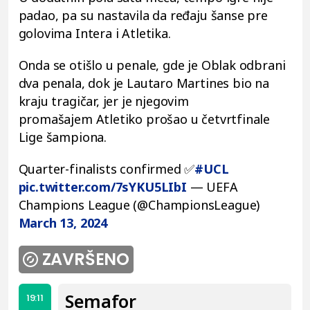
padao, pa su nastavila da ređaju šanse pre
golovima Intera i Atletika.
Onda se otišlo u penale, gde je Oblak odbrani
dva penala, dok je Lautaro Martines bio na
kraju tragičar, jer je njegovim
promašajem Atletiko prošao u četvrtfinale
Lige šampiona.
Quarter-finalists confirmed ✅
#UCL
pic.twitter.com/7sYKU5LIbI
— UEFA
Champions League (@ChampionsLeague)
March 13, 2024
ZAVRŠENO
Semafor
19:11