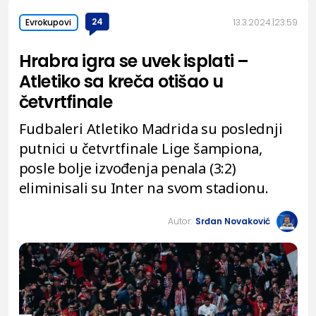
24
13.3.2024.
23:59
Evrokupovi
Hrabra igra se uvek isplati –
Atletiko sa kreča otišao u
četvrtfinale
Fudbaleri Atletiko Madrida su poslednji
putnici u četvrtfinale Lige šampiona,
posle bolje izvođenja penala (3:2)
eliminisali su Inter na svom stadionu.
Autor:
Srđan Novaković