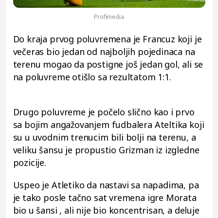
Profimedia
Do kraja prvog poluvremena je Francuz koji je
večeras bio jedan od najboljih pojedinaca na
terenu mogao da postigne još jedan gol, ali se
na poluvreme otišlo sa rezultatom 1:1.
Drugo poluvreme je počelo slično kao i prvo
sa bojim angažovanjem fudbalera Ateltika koji
su u uvodnim trenucim bili bolji na terenu, a
veliku šansu je propustio Grizman iz izgledne
pozicije.
Uspeo je Atletiko da nastavi sa napadima, pa
je tako posle tačno sat vremena igre Morata
bio u šansi , ali nije bio koncentrisan, a deluje