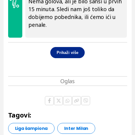
Nema golova, ali je bilo šansi u prvih
15 minuta. Sledi nam još toliko da
dobijemo pobednika, ili ćemo ići u
penale.
Prikaži više
Tagovi:
Liga šampiona
Inter Milan