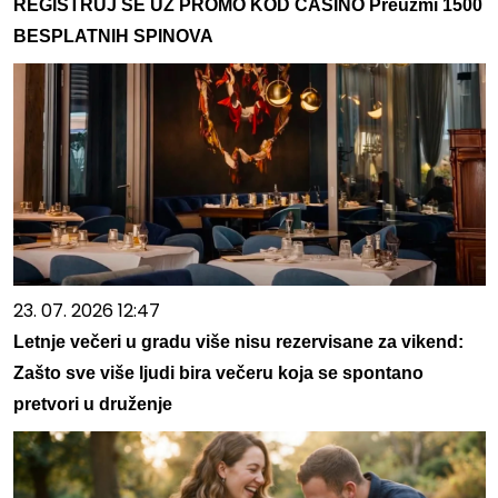
REGISTRUJ SE UZ PROMO KOD CASINO Preuzmi 1500
BESPLATNIH SPINOVA
23. 07. 2026 12:47
Letnje večeri u gradu više nisu rezervisane za vikend:
Zašto sve više ljudi bira večeru koja se spontano
pretvori u druženje