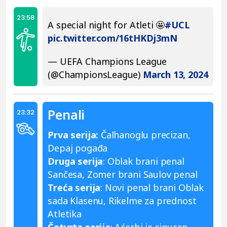
23:58
A special night for Atleti 🤩
#UCL
pic.twitter.com/16tHKDj3mN
— UEFA Champions League
(@ChampionsLeague)
March 13, 2024
Penali
23:32
Prva serija:
Čalhanoglu precizan,
Depaj pogađa
Druga serija
: Oblak brani penal
Sančesa, Zomer brani Saulov penal
Treća serija
: Novi penal brani Oblak
sada Klasenu, Rikelme za prednost
Atletika