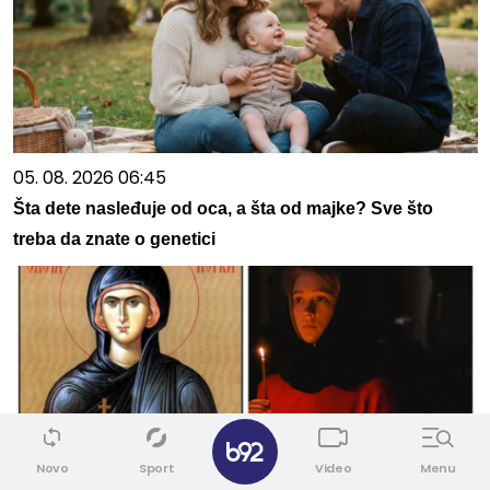
05. 08. 2026 06:45
Šta dete nasleđuje od oca, a šta od majke? Sve što
treba da znate o genetici
✕
Novo
Sport
Video
Menu