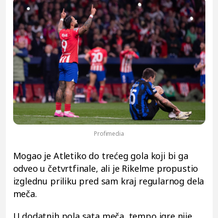
Profimedia
Mogao je Atletiko do trećeg gola koji bi ga
odveo u četvrtfinale, ali je Rikelme propustio
izglednu priliku pred sam kraj regularnog dela
meča.
U dodatnih pola sata meča, tempo igre nije