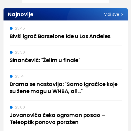
Najnovije
Vidi sve
23:45
Bivši igrač Barselone ide u Los Anđeles
23:30
Sinančević: "Želim u finale"
23:14
Drama se nastavlja: "Samo igračice koje
su žene mogu u WNBA, ali..."
23:00
Jovanovića čeka ogroman posao –
Teleoptik ponovo poražen