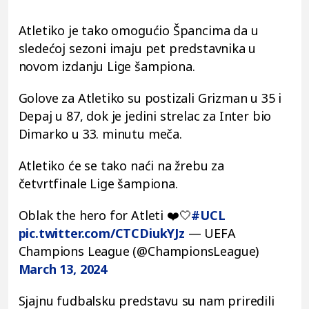
Atletiko je tako omogućio Špancima da u
sledećoj sezoni imaju pet predstavnika u
novom izdanju Lige šampiona.
Golove za Atletiko su postizali Grizman u 35 i
Depaj u 87, dok je jedini strelac za Inter bio
Dimarko u 33. minutu meča.
Atletiko će se tako naći na žrebu za
četvrtfinale Lige šampiona.
Oblak the hero for Atleti ❤️🤍
#UCL
pic.twitter.com/CTCDiukYJz
— UEFA
Champions League (@ChampionsLeague)
March 13, 2024
Sjajnu fudbalsku predstavu su nam priredili