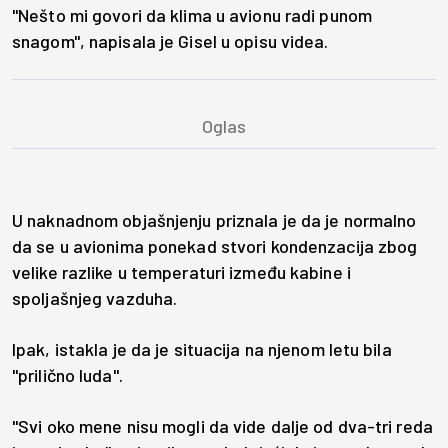
"Nešto mi govori da klima u avionu radi punom
snagom", napisala je Gisel u opisu videa.
U naknadnom objašnjenju priznala je da je normalno
da se u avionima ponekad stvori kondenzacija zbog
velike razlike u temperaturi između kabine i
spoljašnjeg vazduha.
Ipak, istakla je da je situacija na njenom letu bila
"prilično luda".
"Svi oko mene nisu mogli da vide dalje od dva-tri reda