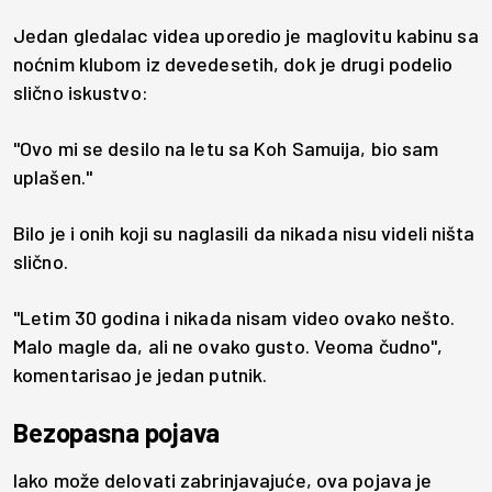
Jedan gledalac videa uporedio je maglovitu kabinu sa
noćnim klubom iz devedesetih, dok je drugi podelio
slično iskustvo:
"Ovo mi se desilo na letu sa Koh Samuija, bio sam
uplašen."
Bilo je i onih koji su naglasili da nikada nisu videli ništa
slično.
"Letim 30 godina i nikada nisam video ovako nešto.
Malo magle da, ali ne ovako gusto. Veoma čudno",
komentarisao je jedan putnik.
Bezopasna pojava
Iako može delovati zabrinjavajuće, ova pojava je