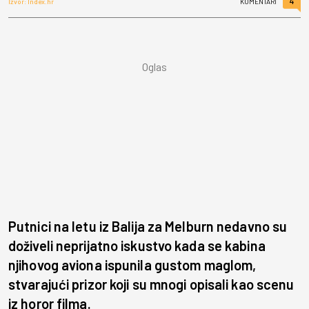
4
Izvor: Index.hr
KOMENTARI
Putnici na letu iz Balija za Melburn nedavno su
doživeli neprijatno iskustvo kada se kabina
njihovog aviona ispunila gustom maglom,
stvarajući prizor koji su mnogi opisali kao scenu
iz horor filma.