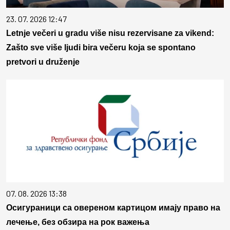
23. 07. 2026 12:47
Letnje večeri u gradu više nisu rezervisane za vikend:
Zašto sve više ljudi bira večeru koja se spontano
pretvori u druženje
07. 08. 2026 13:38
Осигураници са овереном картицом имају право на
лечење, без обзира на рок важења