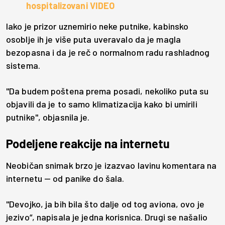
hospitalizovani VIDEO
Iako je prizor uznemirio neke putnike, kabinsko
osoblje ih je više puta uveravalo da je magla
bezopasna i da je reč o normalnom radu rashladnog
sistema.
"Da budem poštena prema posadi, nekoliko puta su
objavili da je to samo klimatizacija kako bi umirili
putnike", objasnila je.
Podeljene reakcije na internetu
Neobičan snimak brzo je izazvao lavinu komentara na
internetu — od panike do šala.
"Devojko, ja bih bila što dalje od tog aviona, ovo je
jezivo“, napisala je jedna korisnica. Drugi se našalio