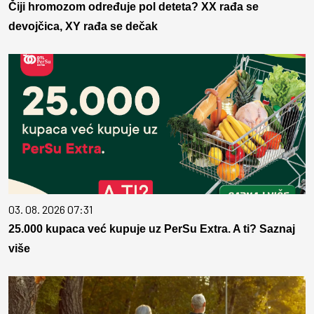
Čiji hromozom određuje pol deteta? XX rađa se
devojčica, XY rađa se dečak
03. 08. 2026 07:31
25.000 kupaca već kupuje uz PerSu Extra. A ti? Saznaj
više