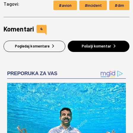
Tagovi:
avion
incident
dim
Komentari
4
Pogledaj komentare
Pošalji komentar
PREPORUKA ZA VAS