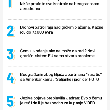
lakše prođete sve kontrole na beogradskom
aerodromu
Dronovi patroliraju nad grčkim plažama: Kazne
idu do 73.000 evra
Čemu uvođenje ako ne može da radi? Novi
granični sistem EU samo stvara probleme
Beograđanin zbog ključa apartmana "zaratio"
sa Amerikankama: "Seljanke i jadnice" FOTO
Jeziva pojava preplaviila Jadran: Evo o čemu
je reč i da li je bezbedno za kupanje VIDEO