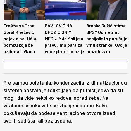
Trešće se Crna
PAVLOVIĆ NA
Branko Ružić otima
Gora! Knežević
OPOZICIONIM
SPS? Odmetnuti
najavio političku
MEDIJIMA: Mali je u
socijalista poručuje
bombu koja će
pravu, ima para za
vrhu stranke: Ovo je
uzdrmati Vladu
veće plate i penzije
mazohizam
Pre samog poletanja, kondenzacija iz klimatizacionog
sistema postala je toliko jaka da putnici jedva da su
mogli da vide nekoliko redova ispred sebe. Na
viralnom snimku vide se zbunjeni putnici kako
pokušavaju da podese ventilacione otvore iznad
svojih sedišta, ali bez uspeha.