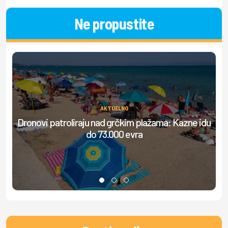
Ne propustite
AKTUELNO
Dronovi patroliraju nad grčkim plažama: Kazne idu
S
do 73.000 evra