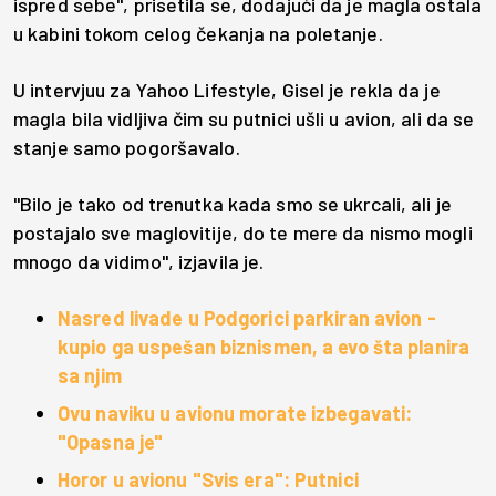
ispred sebe", prisetila se, dodajući da je magla ostala
u kabini tokom celog čekanja na poletanje.
U intervjuu za Yahoo Lifestyle, Gisel je rekla da je
magla bila vidljiva čim su putnici ušli u avion, ali da se
stanje samo pogoršavalo.
"Bilo je tako od trenutka kada smo se ukrcali, ali je
postajalo sve maglovitije, do te mere da nismo mogli
mnogo da vidimo", izjavila je.
Nasred livade u Podgorici parkiran avion -
kupio ga uspešan biznismen, a evo šta planira
sa njim
Ovu naviku u avionu morate izbegavati:
"Opasna je"
Horor u avionu "Svis era": Putnici