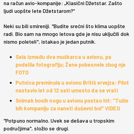
na račun avio-kompanije: „Klasični Džetstar. Zašto
ljudi uopšte lete Džetstarom?“
Neki su bili smireniji. "Budite srećni što klima uopšte
radi. Bio sam na mnogo letova gde je nisu uključili dok
nismo poleteli", istakao je jedan putnik.
Sela između dva muškarca u avionu, pa
podelila fotografiju; Žene pobesnele zbog nje
FOTO
Putnica preminula u avionu Britiš ervejza: Pilot
nastavio let od 12 sati umesto da se vrati
Snimak bosih nogu u avionu postao hit: "Tužio
bih kompaniju za naneti duševni bol" VIDEO
"Potpuno normalno. Uvek se dešava u tropskim
područjima", složio se drugi.