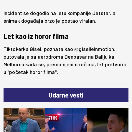
Incident se dogodio na letu kompanije Jetstar, a
snimak događaja brzo je postao viralan.
Let kao iz horor filma
Tiktokerka Gisel, poznata kao @giselleinmotion,
putovala je sa aerodroma Denpasar na Baliju ka
Melburnu kada se, prema njenim rečima, let pretvorio
u "početak horor filma".
Udarne vesti