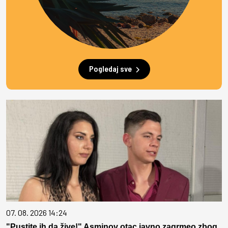
Pogledaj sve
07. 08. 2026 14:24
"Pustite ih da žive!" Asminov otac javno zagrmeo zbog