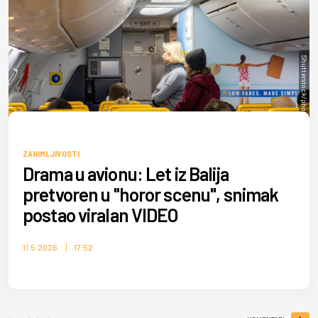
Shutterstock/photosounds
ZANIMLJIVOSTI
Drama u avionu: Let iz Balija
pretvoren u "horor scenu", snimak
postao viralan VIDEO
11.5.2026.
17:52