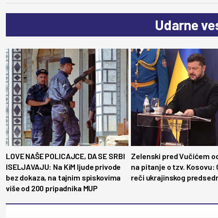
Udarne ves
LOVE NAŠE POLICAJCE, DA SE SRBI
Zelenski pred Vučićem o
ISELJAVAJU: Na KiM ljude privode
na pitanje o tzv. Kosovu:
bez dokaza, na tajnim spiskovima
reči ukrajinskog predsed
više od 200 pripadnika MUP