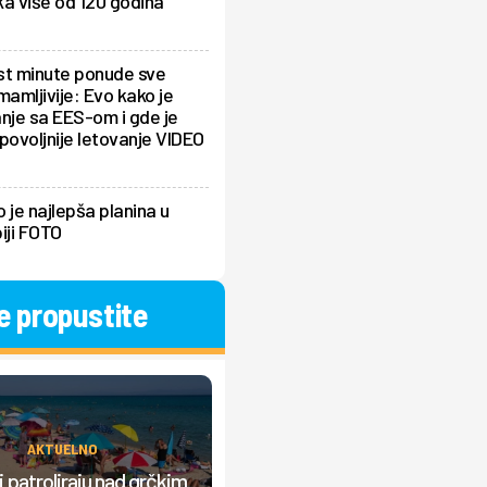
a više od 120 godina
st minute ponude sve
mamljivije: Evo kako je
nje sa EES-om i gde je
povoljnije letovanje VIDEO
 je najlepša planina u
iji FOTO
e propustite
AKTUELNO
AKTUELNO
Srbi prave "lom" u Grčkoj, nasta
 patroliraju nad grčkim