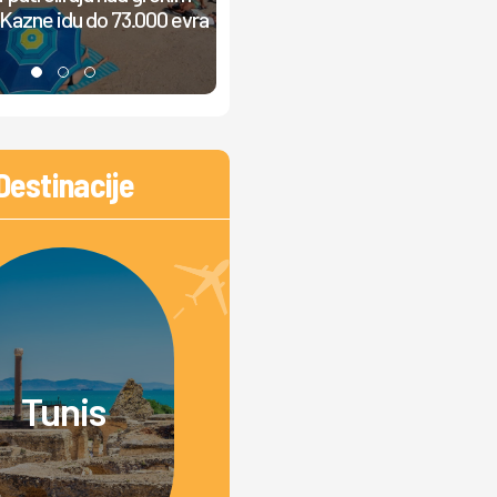
žučna rasprava: "Od jutra grmi
Kazne idu do 73.000 evra
muzika, ljudi ne mogu da odmor
Destinacije
Tunis