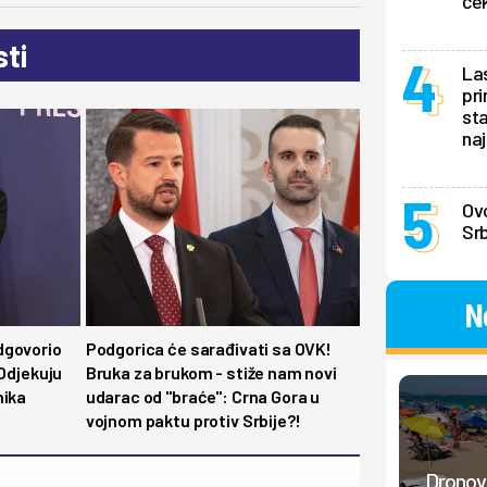
ček
ti
La
pri
sta
naj
Ovo
Srb
N
dgovorio
Podgorica će sarađivati sa OVK!
 Odjekuju
Bruka za brukom - stiže nam novi
nika
udarac od "braće": Crna Gora u
vojnom paktu protiv Srbije?!
Dronovi