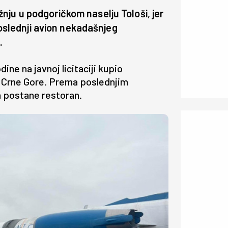
nju u podgoričkom naselju Tološi, jer
 poslednji avion nekadašnjeg
.
dine na javnoj licitaciji kupio
z Crne Gore. Prema poslednjim
a postane restoran.