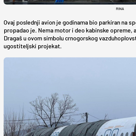
RINA
Ovaj poslednji avion je godinama bio parkiran na s
propadao je. Nema motor i deo kabinske opreme, ali 
Dragaš u ovom simbolu crnogorskog vazduhoplovstva
ugostiteljski projekat.