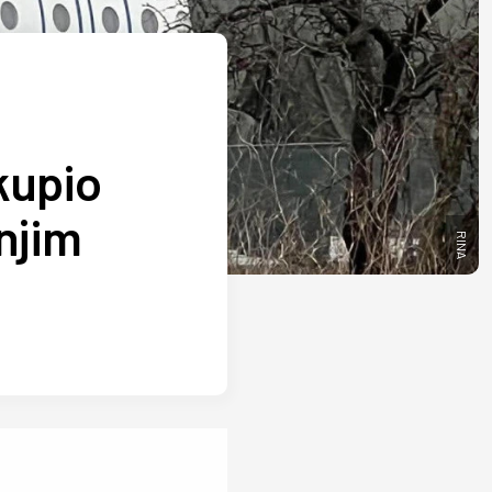
kupio
njim
RINA