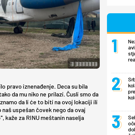
Ne
av
stj
rea
Srb
kol
bilo pravo iznenađenje. Deca su bila
pr
tako da mu niko ne prilazi. Čusli smo da
kol
amo da li će to biti na ovoj lokaciji ili
pio naš uspešan čovek nego da ovaj
o", kaže za RINU meštanin naselja
Se
oče
dol