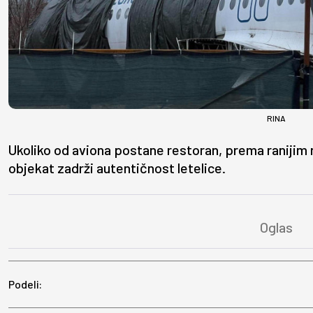
RINA
Ukoliko od aviona postane restoran, prema ranijim 
objekat zadrži autentičnost letelice.
Podeli: