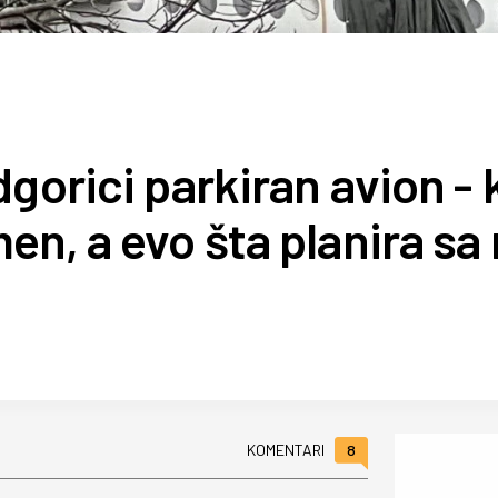
gorici parkiran avion - 
n, a evo šta planira sa 
8
KOMENTARI