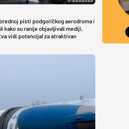
porednoj pisti podgoričkog aerodroma i
kako su ranije objavljivali mediji,
 vidi potencijal za atraktivan