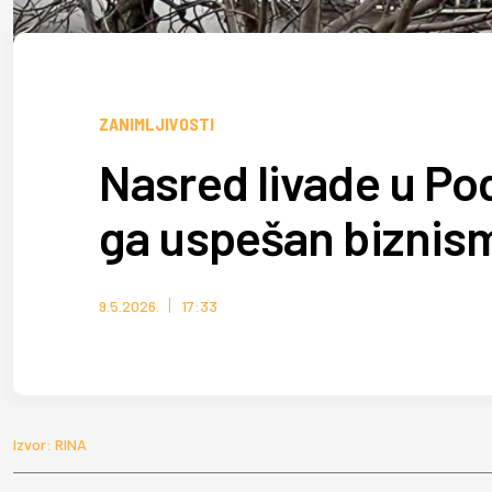
ZANIMLJIVOSTI
Nasred livade u Pod
ga uspešan biznisme
9.5.2026.
17:33
Izvor: RINA