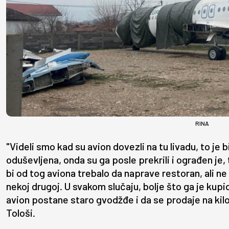
RINA
"Videli smo kad su avion dovezli na tu livadu, to je 
oduševljena, onda su ga posle prekrili i ograđen je, 
bi od tog aviona trebalo da naprave restoran, ali ne zn
nekoj drugoj. U svakom slučaju, bolje što ga je ku
avion postane staro gvodžđe i da se prodaje na kil
Tološi.