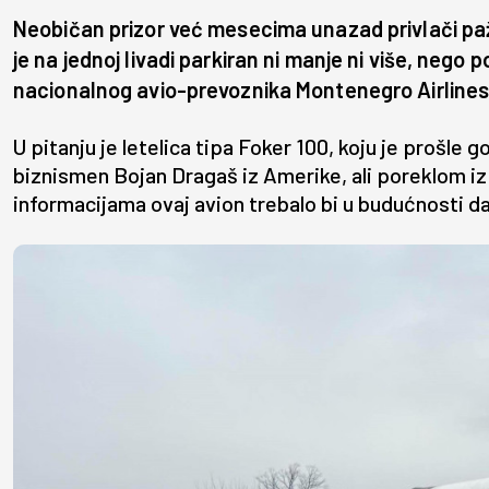
Neobičan prizor već mesecima unazad privlači paž
je na jednoj livadi parkiran ni manje ni više, nego
nacionalnog avio-prevoznika Montenegro Airlines
U pitanju je letelica tipa Foker 100, koju je prošle go
biznismen Bojan Dragaš iz Amerike, ali poreklom i
informacijama ovaj avion trebalo bi u budućnosti d