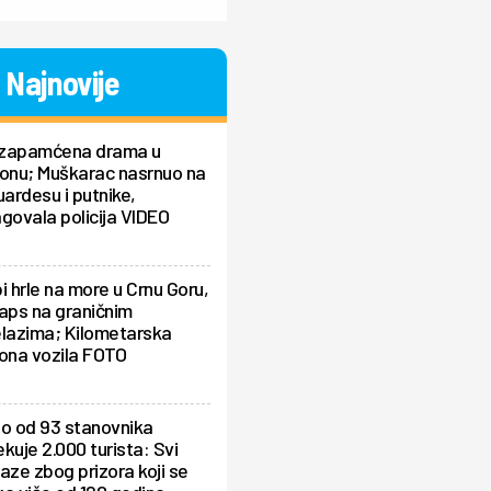
Najnovije
zapamćena drama u
ionu; Muškarac nasrnuo na
uardesu i putnike,
govala policija VIDEO
i hrle na more u Crnu Goru,
aps na graničnim
elazima; Kilometarska
ona vozila FOTO
lo od 93 stanovnika
kuje 2.000 turista: Svi
aze zbog prizora koji se