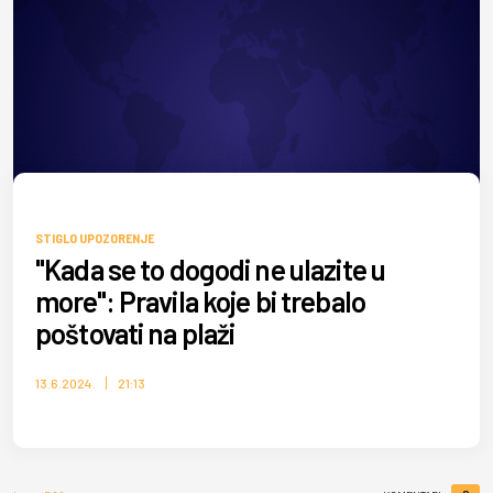
STIGLO UPOZORENJE
"Kada se to dogodi ne ulazite u
more": Pravila koje bi trebalo
poštovati na plaži
13.6.2024.
21:13