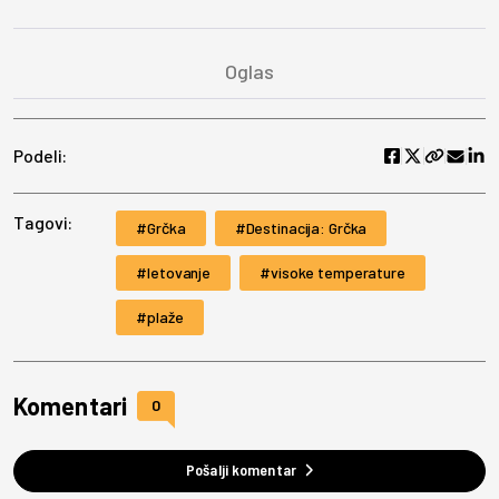
Podeli:
Tagovi:
Grčka
Destinacija: Grčka
letovanje
visoke temperature
plaže
Komentari
0
Pošalji komentar