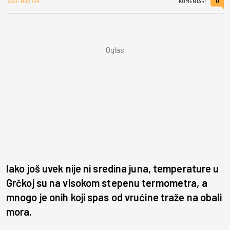
0
Izvor: B92.net
KOMENTARI
Iako još uvek nije ni sredina juna, temperature u
Grčkoj su na visokom stepenu termometra, a
mnogo je onih koji spas od vrućine traže na obali
mora.