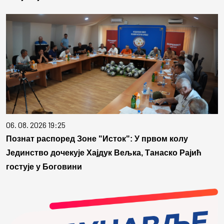
06. 08. 2026 19:25
Познат распоред Зоне "Исток": У првом колу
Јединство дочекује Хајдук Вељка, Танаско Рајић
гостује у Боговини