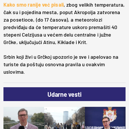
Kako smo ranije već pisali
, zbog velikih temperatura,
čak su i pojedina mesta, poput Akropolja zatvorena
za posetioce, (do 17 časova), a meteorolozi
predviđaju da će temperature uskoro premašiti 40
stepeni Celzijusa u većem delu centralne i južne
Grčke, uključujući Atinu, Kiklade i Krit.
Srbin koji živi u Grčkoj upozorio je sve i apelovao na
turiste da poštuju osnovna pravila u ovakvim
uslovima.
Udarne vesti