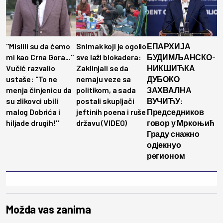
"Mislili su da ćemo
Snimak koji je ogolio
ЕПАРХИЈА
mi kao Crna Gora..."
sve laži blokadera:
БУДИМЉАНСКО-
Vučić razvalio
Zaklinjali se da
НИКШИЋКА
ustaše: "To ne
nemaju veze sa
ДУБОКО
menja činjenicu da
politikom, a sada
ЗАХВАЛНА
su zlikovci ubili
postali skupljači
ВУЧИЋУ:
malog Dobrića i
jeftinih poena i ruše
Председников
hiljade drugih!"
državu (VIDEO)
говор у Мркоњић
Граду снажно
одјекнуо
регионом
Možda vas zanima