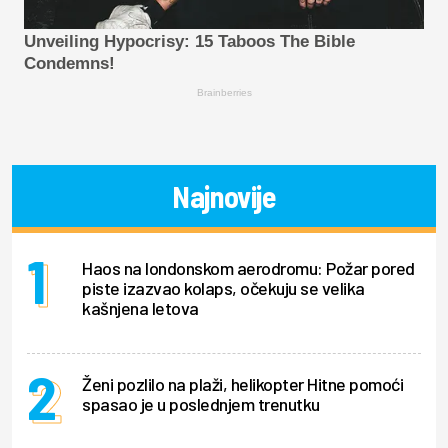
Unveiling Hypocrisy: 15 Taboos The Bible
Condemns!
Brainberries
Najnovije
Haos na londonskom aerodromu: Požar pored
piste izazvao kolaps, očekuju se velika
kašnjena letova
Ženi pozlilo na plaži, helikopter Hitne pomoći
spasao je u poslednjem trenutku