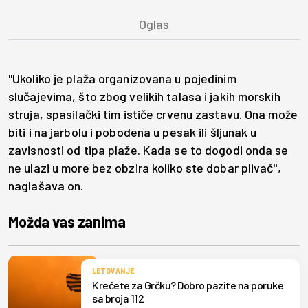
"Ukoliko je plaža organizovana u pojedinim
slučajevima, što zbog velikih talasa i jakih morskih
struja, spasilački tim ističe crvenu zastavu. Ona može
biti i na jarbolu i pobodena u pesak ili šljunak u
zavisnosti od tipa plaže. Kada se to dogodi onda se
ne ulazi u more bez obzira koliko ste dobar plivač",
naglašava on.
Možda vas zanima
LETOVANJE
Krećete za Grčku? Dobro pazite na poruke
sa broja 112