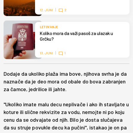
12. JUNI
2
LETOVANJE
Koliko mora da važi pasoš za ulazak u
Grčku?
13. JUNI
1
Dodaje da ukoliko plaža ima bove, njihova svrha je da
naznače da je deo mora od obale do bova zabranjen
za čamce, jedrilice ili jahte.
"Ukoliko imate malu decu neplivače i ako ih stavljate u
koture ili slične rekvizite za vodu, nemojte ni po koju
cenu da se odvajate od njih. Bilo je dosta slučajeva
da su struje povukle decu ka pučini", istakao je on pa