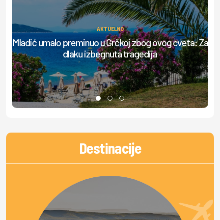
AKTUELNO
Ov
Mladić umalo preminuo u Grčkoj zbog ovog cveta: Za
dlaku izbegnuta tragedija
Destinacije