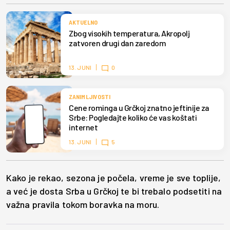
AKTUELNO
Zbog visokih temperatura, Akropolj
zatvoren drugi dan zaredom
13. JUNI
0
ZANIMLJIVOSTI
Cene rominga u Grčkoj znatno jeftinije za
Srbe: Pogledajte koliko će vas koštati
internet
13. JUNI
5
Kako je rekao, sezona je počela, vreme je sve toplije,
a već je dosta Srba u Grčkoj te bi trebalo podsetiti na
važna pravila tokom boravka na moru.