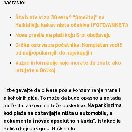
nastavio:
Šta biste vi za 38 evra? "Smeštaj" na
Halkidikiju kakav niste očekivali FOTO/ANKETA
Nova pravila na plaži koju Srbi obožavaju
Grčka ostrva za početnike: Kompletan vodič
od najpopularnijih do najskupljih
Važne informacije koje morate da znate ako
letujete u Grčkoj
"Izbegavajte da plivate posle konzumiranja hrane i
alkoholnih pića. To može da bude opasno a nekada
može da izazove najteže posledice.
Na parkinzima
kod plaža ne ostavljajte ništa u automobilu, a
dokumenta i novac apsolutno nikada",
istakao je
Belić u Fejsbuk grupi Grčka Info.