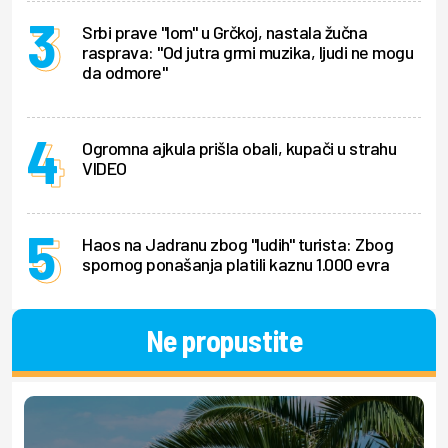
Srbi prave "lom" u Grčkoj, nastala žučna
rasprava: "Od jutra grmi muzika, ljudi ne mogu
da odmore"
Ogromna ajkula prišla obali, kupači u strahu
VIDEO
Haos na Jadranu zbog "ludih" turista: Zbog
spornog ponašanja platili kaznu 1.000 evra
Ne propustite