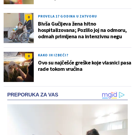
PROVELA 17 GODINA U ZATVORU
0
Bivša Gučijeva žena hitno
hospitalizovana; Pozlilo joj na odmoru,
odmah primljena na intenzivnu negu
KAKO IH IZBEĆI?
0
Ovo su najčešće greške koje vlasnici pasa
rade tokom vrućina
PREPORUKA ZA VAS