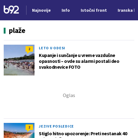
Najnovije
Info
Istočni front
Iranska kr
Nova vest
plaže
LETO U ODESI
2
Kupanje i sunčanje u vreme vazdušne
opasnosti – ovde su alarmi postali deo
svakodnevice FOTO
JEZIVE POSLEDICE
2
Stiglo hitno upozorenje: Preti nestanak 40