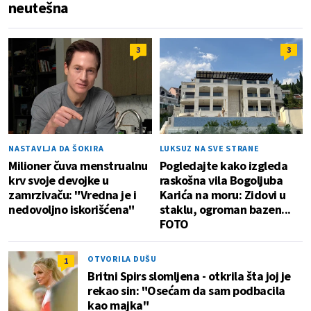
neutešna
3
3
NASTAVLJA DA ŠOKIRA
LUKSUZ NA SVE STRANE
Milioner čuva menstrualnu
Pogledajte kako izgleda
krv svoje devojke u
raskošna vila Bogoljuba
zamrzivaču: "Vredna je i
Karića na moru: Zidovi u
nedovoljno iskorišćena"
staklu, ogroman bazen...
FOTO
OTVORILA DUŠU
1
Britni Spirs slomljena - otkrila šta joj je
rekao sin: "Osećam da sam podbacila
kao majka"