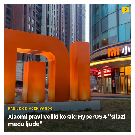
0
RANIJE OD OČEKIVANOG
Xiaomi pravi veliki korak: HyperOS 4 "silazi
među ljude"