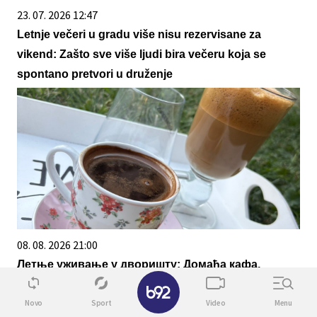
23. 07. 2026 12:47
Letnje večeri u gradu više nisu rezervisane za
vikend: Zašto sve više ljudi bira večeru koja se
spontano pretvori u druženje
08. 08. 2026 21:00
Летње уживање у дворишту: Домаћа кафа,
✕
хладан нес или кафа са млеком – шта ви бирате?
Novo
Sport
Video
Menu