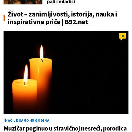
pali i mladići
Život – zanimljivosti, istorija, nauka i
inspirativne priče | B92.net
0
IMAO JE SAMO 45 GODINA
Muzičar poginuo u stravičnoj nesreći, porodica