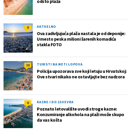
odsto plaža
AKTUELNO
0
Ova zadivljujuća plaža nastala je od deponije:
Umesto peska milioni šarenih komadića
stakla FOTO
TURISTI NA METI LOPOVA
10
Policija upozorava sve koji letuju u Hrvatskoj:
Ove stvari nikako ne ostavljajte bez nadzora
KAZNE I DO 150 EVRA
0
Poznato letovalište uvodi stroge kazne:
Konzumiranje alkohola na plaži može skupo
da vas košta