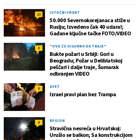
ISTOČNI FRONT
13
50.000 Severnokorejanaca stiže u
Rusiju; Izvedeno čak 40 udara!;
Gađane ključne tačke FOTO/VIDEO
"OVO ĆE SIGURNO DA TRAJE"
3
Bukte požari u Srbiji: Gori u
Beogradu; Požar u Deliblatskoj
peščari i dalje traje, Šumarak
odbranjen VIDEO
SVET
0
Izrael pravi plan bez Trampa
REGION
0
Stravična nesreća u Hrvatskoj:
Urušio se balkon; Sa konstrukcijom