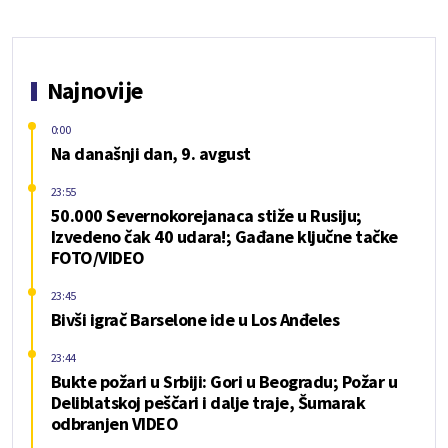
Najnovije
0:00
Na današnji dan, 9. avgust
23:55
50.000 Severnokorejanaca stiže u Rusiju;
Izvedeno čak 40 udara!; Gađane ključne tačke
FOTO/VIDEO
23:45
Bivši igrač Barselone ide u Los Anđeles
23:44
Bukte požari u Srbiji: Gori u Beogradu; Požar u
Deliblatskoj peščari i dalje traje, Šumarak
odbranjen VIDEO