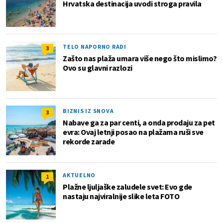
Hrvatska destinacija uvodi stroga pravila
TELO NAPORNO RADI
3
Zašto nas plaža umara više nego što mislimo?
Ovo su glavni razlozi
BIZNIS IZ SNOVA
3
Nabave ga za par centi, a onda prodaju za pet
evra: Ovaj letnji posao na plažama ruši sve
rekorde zarade
AKTUELNO
1
Plažne ljuljaške zaludele svet: Evo gde
nastaju najviralnije slike leta FOTO