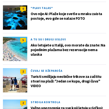
"PLAVI TALAS"
0
Ovo nije AI: Plaže koje svetle u mraku zaista
postoje, evo gde se nalaze FOTO
A TU SU I DRUGI USLOVI
5
Ako letujete u Italiji, ovo morate da znate: Na
pojedinim plažama bez rezervacije nema
ulaska
ČUVAJ SE DŽEPAROŠA
2
Turisti smišljaju neobične trikove za zaštitu
stvari na plaži: "Jedan se kupa, drugi čuva"
VIDEO
STROGA KONTROLA
2
Važno upozorenje za sve koji letuju u Grčkoj: