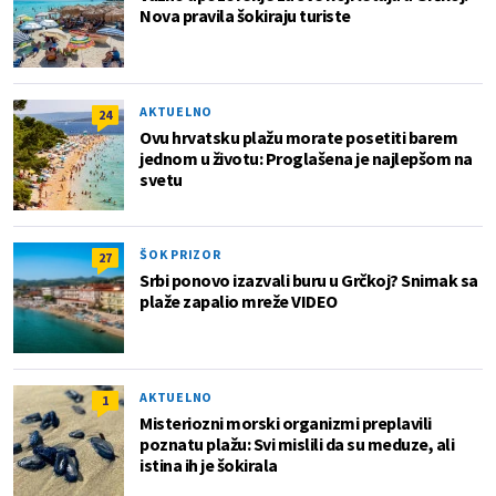
Nova pravila šokiraju turiste
AKTUELNO
24
Ovu hrvatsku plažu morate posetiti barem
jednom u životu: Proglašena je najlepšom na
svetu
ŠOK PRIZOR
27
Srbi ponovo izazvali buru u Grčkoj? Snimak sa
plaže zapalio mreže VIDEO
AKTUELNO
1
Misteriozni morski organizmi preplavili
poznatu plažu: Svi mislili da su meduze, ali
istina ih je šokirala