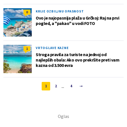
KRIJE OZBILJNU OPASNOST
0
Ovo je najopasnija plaža u Grčkoj: Raj na prvi
pogled, a "pakao" u vodi FOTO
VRTOGLAVE KAZNE
1
Stroga pravila za turiste na jednoj od
najlepših obala: Ako ovo prekršite preti vam
kazna od 3.500 evra
...
1
2
4