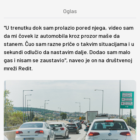
"U trenutku dok sam prolazio pored njega, video sam
da mi čovek iz automobila kroz prozor maše da
stanem. Čuo sam razne priče o takvim situacijama i u
sekundi odlučio da nastavim dalje. Dodao sam malo
gas i nisam se zaustavio", naveo je on na društvenoj
mreži Redit.