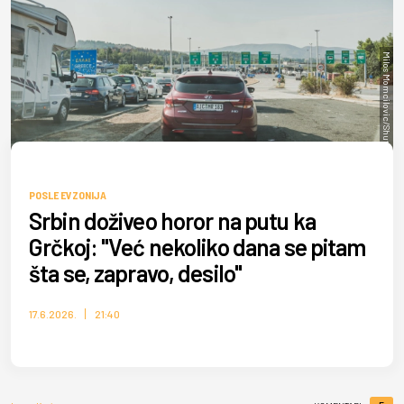
Milos Momcilovic/Shutterstock
POSLE EVZONIJA
Srbin doživeo horor na putu ka
Grčkoj: "Već nekoliko dana se pitam
šta se, zapravo, desilo"
17.6.2026.
21:40