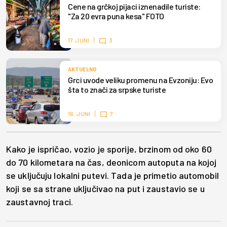
Cene na grčkoj pijaci iznenadile turiste:
"Za 20 evra puna kesa" FOTO
17. JUNI
3
AKTUELNO
Grci uvode veliku promenu na Evzoniju: Evo
šta to znači za srpske turiste
16. JUNI
7
Kako je ispričao, vozio je sporije, brzinom od oko 60
do 70 kilometara na čas, deonicom autoputa na kojoj
se uključuju lokalni putevi. Tada je primetio automobil
koji se sa strane uključivao na put i zaustavio se u
zaustavnoj traci.