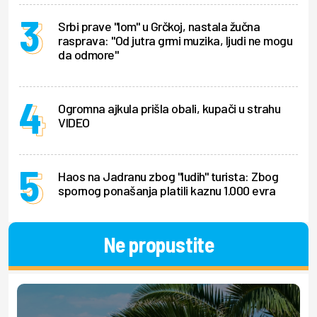
Srbi prave "lom" u Grčkoj, nastala žučna
rasprava: "Od jutra grmi muzika, ljudi ne mogu
da odmore"
Ogromna ajkula prišla obali, kupači u strahu
VIDEO
Haos na Jadranu zbog "ludih" turista: Zbog
spornog ponašanja platili kaznu 1.000 evra
Ne propustite