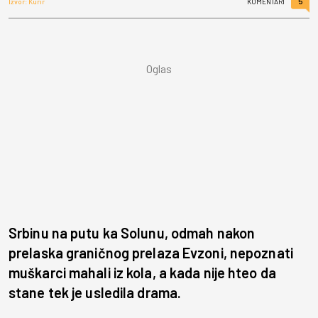
5
Izvor: Kurir
KOMENTARI
Srbinu na putu ka Solunu, odmah nakon
prelaska graničnog prelaza Evzoni, nepoznati
muškarci mahali iz kola, a kada nije hteo da
stane tek je usledila drama.