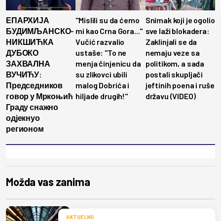
ЕПАРХИЈА
"Mislili su da ćemo
Snimak koji je ogolio
БУДИМЉАНСКО-
mi kao Crna Gora..."
sve laži blokadera:
НИКШИЋКА
Vučić razvalio
Zaklinjali se da
ДУБОКО
ustaše: "To ne
nemaju veze sa
ЗАХВАЛНА
menja činjenicu da
politikom, a sada
ВУЧИЋУ:
su zlikovci ubili
postali skupljači
Председников
malog Dobrića i
jeftinih poena i ruše
говор у Мркоњић
hiljade drugih!"
državu (VIDEO)
Граду снажно
одјекнуо
регионом
Možda vas zanima
AKTUELNO