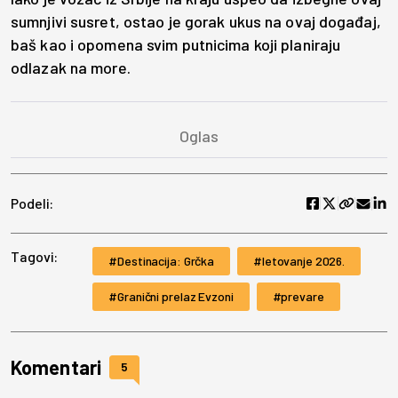
sumnjivi susret, ostao je gorak ukus na ovaj događaj,
baš kao i opomena svim putnicima koji planiraju
odlazak na more.
Podeli:
Tagovi:
Destinacija: Grčka
letovanje 2026.
Granični prelaz Evzoni
prevare
Komentari
5