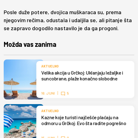
Posle duže potere, dvojica muškaraca su, prema
njegovim rečima, odustala i udaljila se, ali pitanje šta
se zapravo dogodilo nastavilo je da ga progoni.
Možda vas zanima
AKTUELNO
Velika akcija u Grčkoj: Uklanjaju ležaljke i
suncobrane, plaže konačno slobodne
16. JUNI
5
AKTUELNO
Kazne koje turisti najčešće plaćaju na
odmoru u Grčkoj: Evo šta radite pogrešno
15. JUNI
0