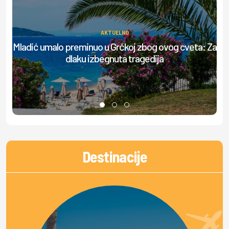
AKTUELNO
Ov
Mladić umalo preminuo u Grčkoj zbog ovog cveta: Za
dlaku izbegnuta tragedija
Destinacije