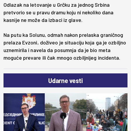
Odlazak na letovanje u Grčku za jednog Srbina
pretvorio se u pravu dramu koju ni nekoliko dana
kasnije ne može da izbaci iz glave.
Na putu ka Solunu, odmah nakon prelaska graničnog
prelaza Evzoni, doživeo je situaciju koja ga je ozbiljno
uznemirila i navela da posumnja da je bio meta
moguće prevare ili čak mnogo ozbiljnijeg incidenta.
Udarne vesti