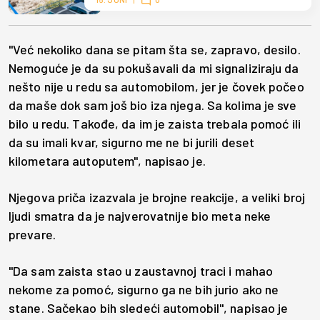
"Već nekoliko dana se pitam šta se, zapravo, desilo.
Nemoguće je da su pokušavali da mi signaliziraju da
nešto nije u redu sa automobilom, jer je čovek počeo
da maše dok sam još bio iza njega. Sa kolima je sve
bilo u redu. Takođe, da im je zaista trebala pomoć ili
da su imali kvar, sigurno me ne bi jurili deset
kilometara autoputem", napisao je.
Njegova priča izazvala je brojne reakcije, a veliki broj
ljudi smatra da je najverovatnije bio meta neke
prevare.
"Da sam zaista stao u zaustavnoj traci i mahao
nekome za pomoć, sigurno ga ne bih jurio ako ne
stane. Sačekao bih sledeći automobil", napisao je