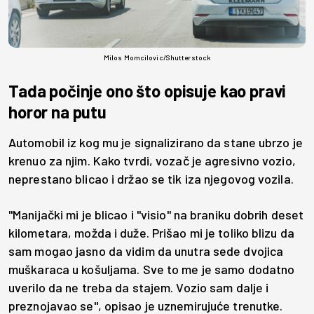
Milos Momcilovic/Shutterstock
Tada počinje ono što opisuje kao pravi
horor na putu
Automobil iz kog mu je signalizirano da stane ubrzo je
krenuo za njim. Kako tvrdi, vozač je agresivno vozio,
neprestano blicao i držao se tik iza njegovog vozila.
"Manijački mi je blicao i "visio" na braniku dobrih deset
kilometara, možda i duže. Prišao mi je toliko blizu da
sam mogao jasno da vidim da unutra sede dvojica
muškaraca u košuljama. Sve to me je samo dodatno
uverilo da ne treba da stajem. Vozio sam dalje i
preznojavao se", opisao je uznemirujuće trenutke.