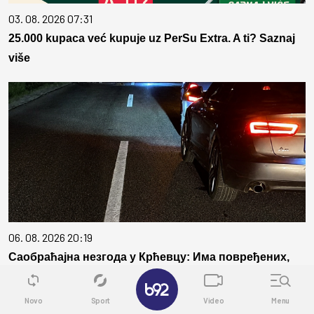
03. 08. 2026 07:31
25.000 kupaca već kupuje uz PerSu Extra. A ti? Saznaj
više
06. 08. 2026 20:19
Саобраћајна незгода у Крћевцу: Има повређених,
саобраћај обустављен у оба правца
✕
Novo
Sport
Video
Menu