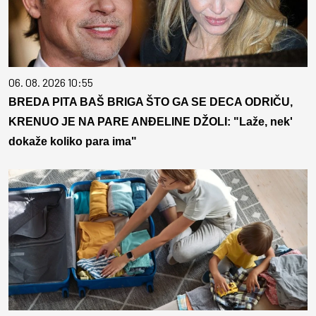
06. 08. 2026 10:55
BREDA PITA BAŠ BRIGA ŠTO GA SE DECA ODRIČU,
KRENUO JE NA PARE ANĐELINE DŽOLI: "Laže, nek'
dokaže koliko para ima"