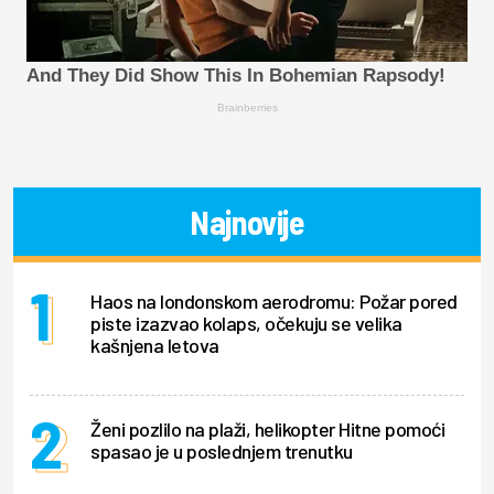
And They Did Show This In Bohemian Rapsody!
Brainberries
Najnovije
Haos na londonskom aerodromu: Požar pored
piste izazvao kolaps, očekuju se velika
kašnjena letova
Ženi pozlilo na plaži, helikopter Hitne pomoći
spasao je u poslednjem trenutku