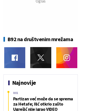
B92 na društvenim mrežama
Najnovije
0:01
Partizan već može da se sprema
za Hetafe; Ilić otkrio zašto
Ugrešić nije igrao VIDEO