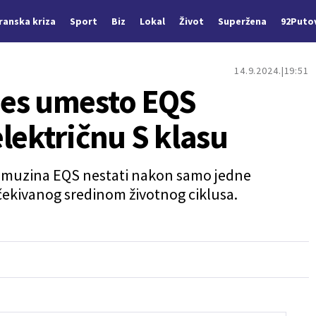
Iranska kriza
Sport
Biz
Lokal
Život
Superžena
92Puto
14.9.2024.
19:51
des umesto EQS
lektričnu S klasu
a limuzina EQS nestati nakon samo jedne
 očekivanog sredinom životnog ciklusa.