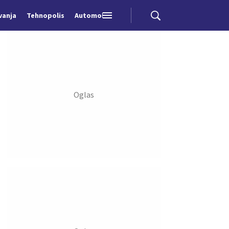
vanja
Tehnopolis
Automobili