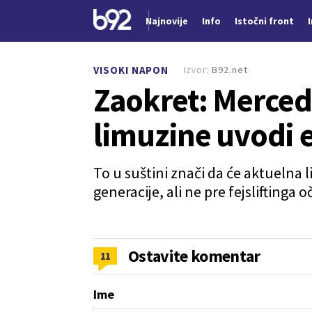
Najnovije
Info
Istočni front
Nova vest
Izvor:
B92.net
VISOKI NAPON
Zaokret: Merce
limuzine uvodi e
To u suštini znači da će aktueln
generacije, ali ne pre fejsliftinga
Ostavite komentar
11
Ime