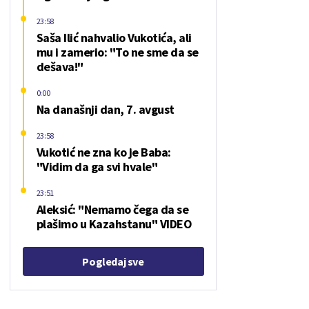
23:58
Saša Ilić nahvalio Vukotića, ali
mu i zamerio: "To ne sme da se
dešava!"
0:00
Na današnji dan, 7. avgust
23:58
Vukotić ne zna ko je Baba:
"Vidim da ga svi hvale"
23:51
Aleksić: "Nemamo čega da se
plašimo u Kazahstanu" VIDEO
Pogledaj sve