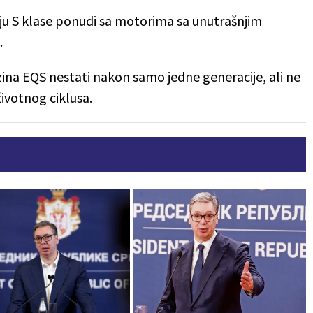
ju S klase ponudi sa motorima sa unutrašnjim
.
uzina EQS nestati nakon samo jedne generacije, ali ne
ivotnog ciklusa.