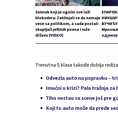
Snimak koji je ogolio sve laži
ЕПАРХИ
blokadera: Zaklinjali se da nemaju
НИКШИЋ
veze sa politikom, a sada postali
ВУЧИЋУ:
skupljači jeftinih poena i ruše
Мркоњи
državu (VIDEO)
одјекну
Trenutna S klasa takođe dobija rediza
Odvezla auto na popravku – tri
Imućni u krizi? Pala tražnja z
Tiho nestao sa scene još pre g
Koji to auto može da pređe se