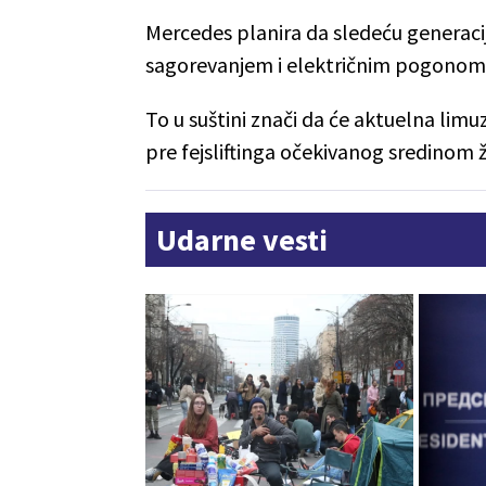
Mercedes planira da sledeću generaci
sagorevanjem i električnim pogonom
To u suštini znači da će aktuelna lim
pre fejsliftinga očekivanog sredinom ž
Udarne vesti