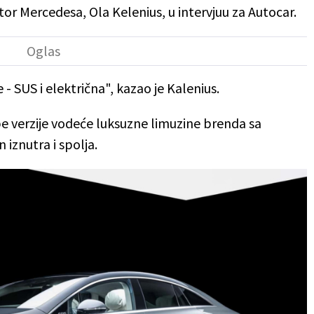
ktor Mercedesa, Ola Kelenius, u intervjuu za Autocar.
- SUS i električna", kazao je Kalenius.
be verzije vodeće luksuzne limuzine brenda sa
iznutra i spolja.