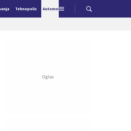
vanja
Tehnopolis
Automobili