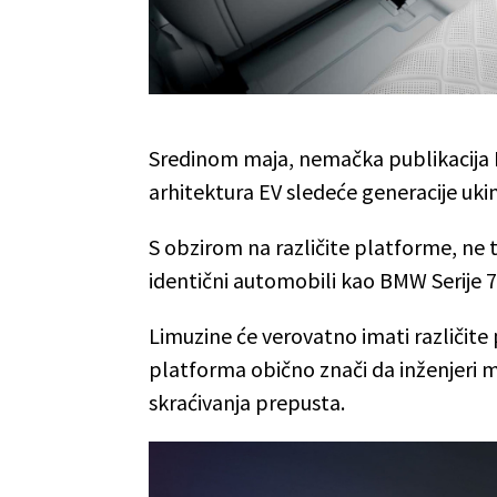
Sredinom maja, nemačka publikacija H
arhitektura EV sledeće generacije uki
S obzirom na različite platforme, ne t
identični automobili kao BMW Serije 7 i
Limuzine će verovatno imati različite
platforma obično znači da inženjeri
skraćivanja prepusta.