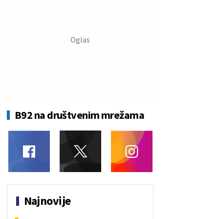
B92 na društvenim mrežama
Najnovije