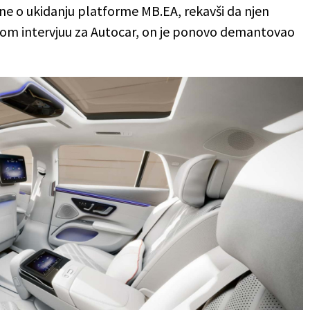
ine o ukidanju platforme MB.EA, rekavši da njen
vom intervjuu za Autocar, on je ponovo demantovao