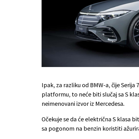
Ipak, za razliku od BMW-a, čije Serija 7
platformu, to neće biti slučaj sa S kla
neimenovani izvor iz Mercedesa.
Očekuje se da će električna S klasa b
sa pogonom na benzin koristiti ažurir