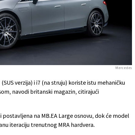
Mercedes
 (SUS verzija) i i7 (na struju) koriste istu mehaničku
som, navodi britanski magazin, citirajući
iti postavljena na MB.EA Large osnovu, dok će model
anu iteraciju trenutnog MRA hardvera.