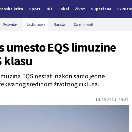
Iranska kriza
Sport
Biz
Lokal
Život
Superžena
92Puto
Polovnjak
Visoki napon
Garaža
Zanimljivosti
s umesto EQS limuzine
S klasu
 limuzina EQS nestati nakon samo jedne
 očekivanog sredinom životnog ciklusa.
14.09.2024.
19:51