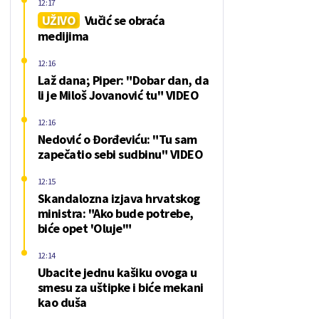
12:17
UŽIVO
Vučić se obraća
medijima
12:16
Laž dana; Piper: "Dobar dan, da
li je Miloš Jovanović tu" VIDEO
12:16
Nedović o Đorđeviću: "Tu sam
zapečatio sebi sudbinu" VIDEO
12:15
Skandalozna izjava hrvatskog
ministra: "Ako bude potrebe,
biće opet 'Oluje'"
12:14
Ubacite jednu kašiku ovoga u
smesu za uštipke i biće mekani
kao duša