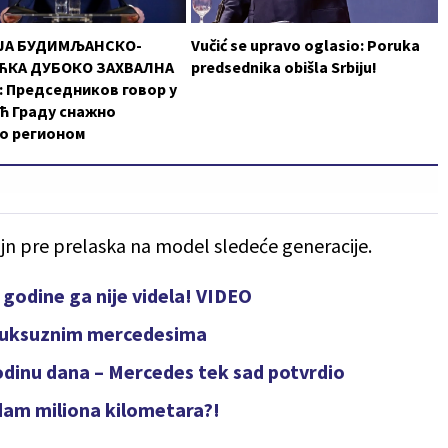
ЈА БУДИМЉАНСКО-
Vučić se upravo oglasio: Poruka
КА ДУБОКО ЗАХВАЛНА
predsednika obišla Srbiju!
 Председников говор у
ћ Граду снажно
о регионом
jn pre prelaska na model sledeće generacije.
 godine ga nije videla! VIDEO
a luksuznim mercedesima
odinu dana – Mercedes tek sad potvrdio
dam miliona kilometara?!