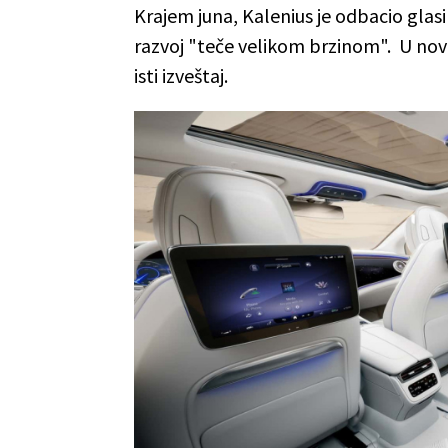
Krajem juna, Kalenius je odbacio glas
razvoj "teče velikom brzinom". U no
isti izveštaj.