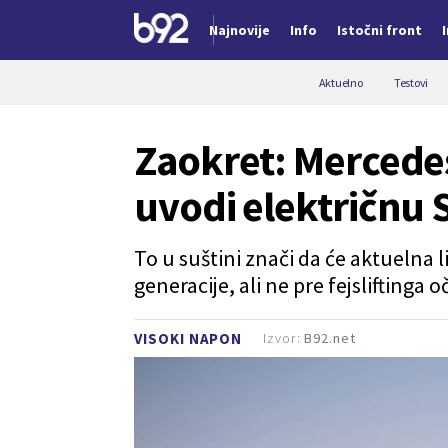
Najnovije
Info
Istočni front
Nova vest
Aktuelno
Testovi
Zaokret: Mercede
uvodi električnu 
To u suštini znači da će aktuelna
generacije, ali ne pre fejsliftinga
Izvor:
B92.net
VISOKI NAPON