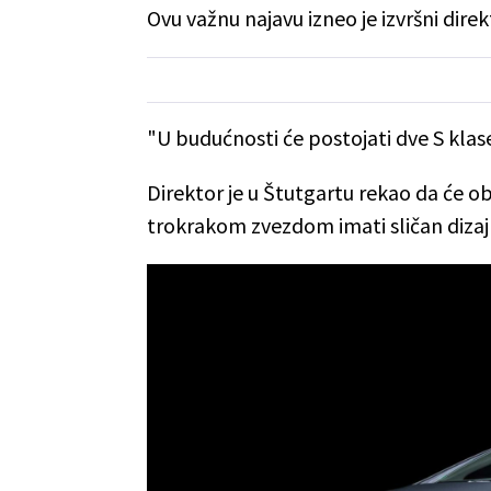
Ovu važnu najavu izneo je izvršni dire
"U budućnosti će postojati dve S klase 
Direktor je u Štutgartu rekao da će o
trokrakom zvezdom imati sličan dizajn 