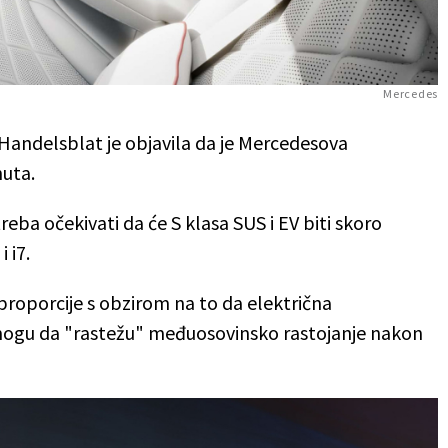
Mercedes
andelsblat je objavila da je Mercedesova
nuta.
reba očekivati da će S klasa SUS i EV biti skoro
 i7.
 proporcije s obzirom na to da električna
 mogu da "rastežu" međuosovinsko rastojanje nakon