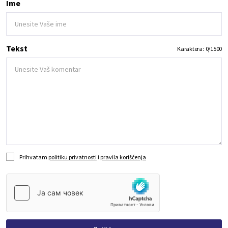
Ime
Tekst
Karaktera:
0
/
1500
Prihvatam
politiku privatnosti
i
pravila korišćenja