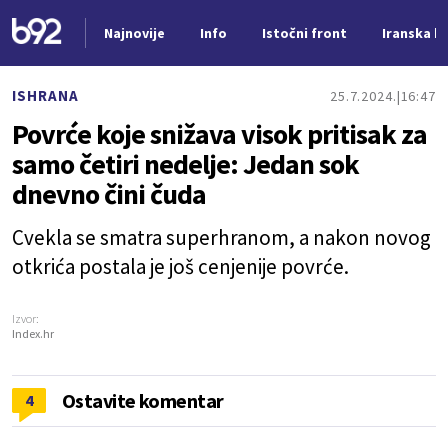
Najnovije
Info
Istočni front
Iranska kr
Nova vest
ISHRANA
25.7.2024.
16:47
Povrće koje snižava visok pritisak za
samo četiri nedelje: Jedan sok
dnevno čini čuda
Cvekla se smatra superhranom, a nakon novog
otkrića postala je još cenjenije povrće.
Izvor:
Index.hr
Ostavite komentar
4