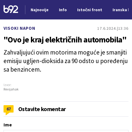
Najnovije
Info
Istočni front
Iranska kr
Nova vest
VISOKI NAPON
17.6.2024.
13:36
"Ovo je kraj električnih automobila"
Zahvaljujući ovim motorima moguće je smanjiti
emisiju ugljen-dioksida za 90 odsto u poređenju
sa benzincem.
Izvor:
Revijahak
Ostavite komentar
67
Ime