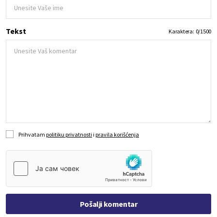
Tekst
Karaktera:
0
/
1500
Prihvatam
politiku privatnosti
i
pravila korišćenja
Pošalji komentar