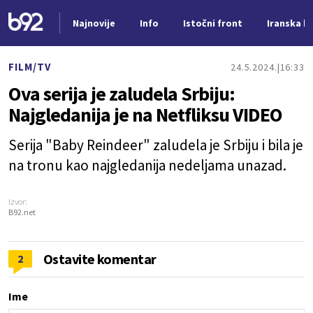
Najnovije
Info
Istočni front
Iranska kr
Nova vest
FILM/TV
24.5.2024.
16:33
Ova serija je zaludela Srbiju:
Najgledanija je na Netfliksu VIDEO
Serija "Baby Reindeer" zaludela je Srbiju i bila je
na tronu kao najgledanija nedeljama unazad.
Izvor:
B92.net
Ostavite komentar
2
Ime