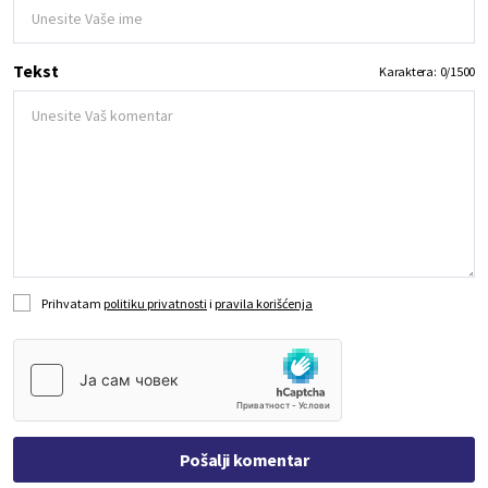
Tekst
Karaktera:
0
/
1500
Prihvatam
politiku privatnosti
i
pravila korišćenja
Pošalji komentar