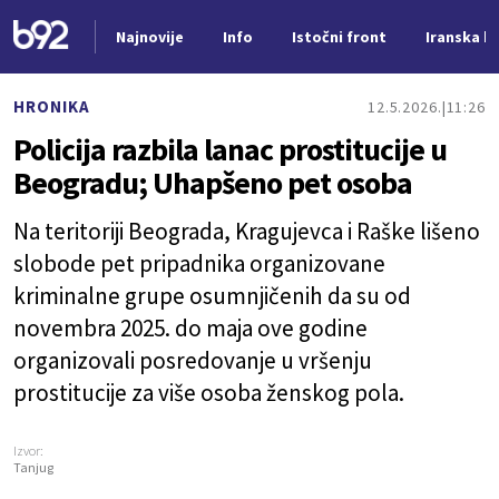
Najnovije
Info
Istočni front
Iranska kr
Nova vest
HRONIKA
12.5.2026.
11:26
Policija razbila lanac prostitucije u
Beogradu; Uhapšeno pet osoba
Na teritoriji Beograda, Kragujevca i Raške lišeno
slobode pet pripadnika organizovane
kriminalne grupe osumnjičenih da su od
novembra 2025. do maja ove godine
organizovali posredovanje u vršenju
prostitucije za više osoba ženskog pola.
Izvor:
Tanjug