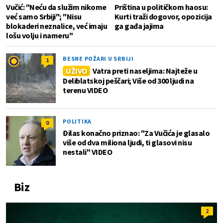
Vučić: "Neću da služim nikome
Priština u političkom haosu:
već samo Srbiji"; "Nisu
Kurti traži dogovor, opozicija
blokaderi neznalice, već imaju
ga gađa jajima
lošu volju i nameru"
BESNE POŽARI U SRBIJI
1
UŽIVO
Vatra preti naseljima: Najteže u
Deliblatskoj peščari; Više od 300 ljudi na
terenu VIDEO
POLITIKA
0
Đilas konačno priznao: "Za Vučića je glasalo
više od dva miliona ljudi, ti glasovi nisu
nestali" VIDEO
Biz
2