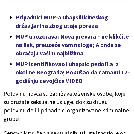
Pripadnici MUP-a uhapsili kineskog
državljanina zbog utaje poreza
MUP upozorava: Nova prevara – ne klikćite
na link, preuzeće vam naloge; A onda se
obraćaju vašim najbližima
MUP identifikovao i uhapsio pedofila iz
okoline Beograda; Pokušao da namami 12-
godišnju devojčicu VIDEO
Polovinu novca su zadržavale ženske osobe, koje
su pružale seksualne usluge, dok su drugu
polovinu delili pripadnici organizovane kriminalne
grupe.
Cenovnik pružanja seksualnih usluga iznosio je od