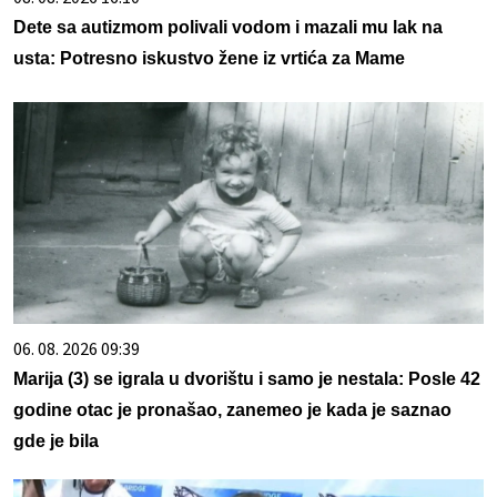
Dete sa autizmom polivali vodom i mazali mu lak na
usta: Potresno iskustvo žene iz vrtića za Mame
06. 08. 2026 09:39
Marija (3) se igrala u dvorištu i samo je nestala: Posle 42
godine otac je pronašao, zanemeo je kada je saznao
gde je bila