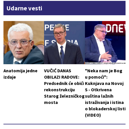
Udarne vesti
Anatomija jedne
VUČIĆ DANAS
"Neka nam je Bog
izdaje
OBILAZI RADOVE:
u pomoći":
Predsednik će obići
Kuknjava na Novoj
rekonstrukciju
S - Otkrivena
Starog železničkog
suština lažnih
mosta
istraživanja i istina
o blokaderskoj listi
(VIDEO)