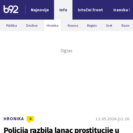
Najnovije
Info
Istočni front
Iranska kr
Nova vest
Politika
Društvo
Hronika
Kosovo
Region
Svet
Razno
HRONIKA
12.05.2026.
11:26
0
Policija razbila lanac prostitucije u