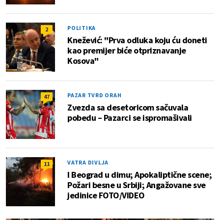
POLITIKA
2
Knežević: "Prva odluka koju ću doneti
kao premijer biće otpriznavanje
Kosova"
PAZAR TVRD ORAH
47
Zvezda sa desetoricom sačuvala
pobedu – Pazarci se ispromašivali
VATRA DIVLJA
11
I Beograd u dimu; Apokaliptične scene;
Požari besne u Srbiji; Angažovane sve
jedinice FOTO/VIDEO