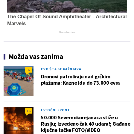
The Chapel Of Sound Amphitheater - Architectural
Marvels
Brainberries
Možda vas zanima
EVO ŠTA SE KAŽNJAVA
6
Dronovi patroliraju nad grčkim
plažama: Kazne idu do 73.000 evra
ISTOČNI FRONT
16
50.000 Severnokorejanaca stiže u
Rusiju; Izvedeno čak 40 udara!; Gađane
ključne tačke FOTO/VIDEO