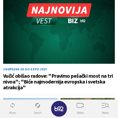
ZAVRŠAVA SE DO EXPO 2027
Vučić obišao radove: "Pravimo pešački most na tri
nivoa"; "Biće najmodernija evropska i svetska
atrakcija"
0
0
✕
Novo
Sport
Video
Menu