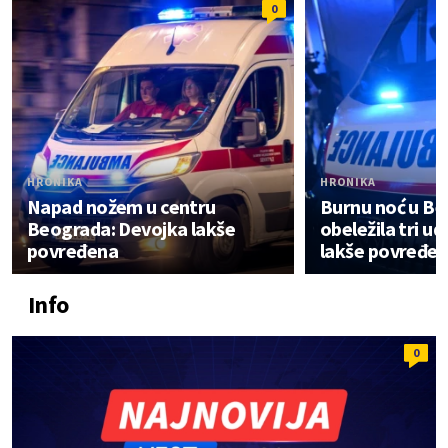
0
HRONIKA
HRONIKA
Napad nožem u centru
Burnu noć u B
Beograda: Devojka lakše
obeležila tri u
povređena
lakše povređe
Info
0