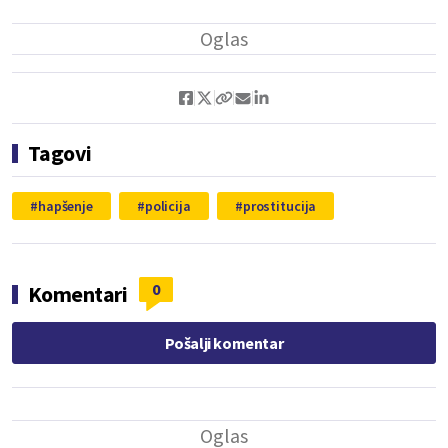
Tagovi
hapšenje
policija
prostitucija
0
Komentari
Pošalji komentar