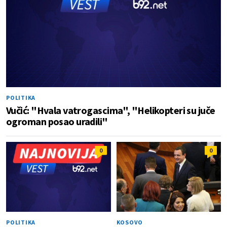
POLITIKA
Vučić: "Hvala vatrogascima", "Helikopteri su juče
ogroman posao uradili"
0
0
POLITIKA
KOSOVO