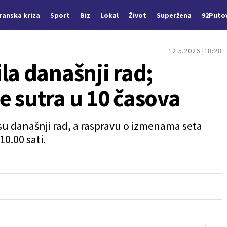
Iranska kriza
Sport
Biz
Lokal
Život
Superžena
92Puto
12.5.2026.
18:28
la današnji rad;
e sutra u 10 časova
i su današnji rad, a raspravu o izmenama seta
10.00 sati.