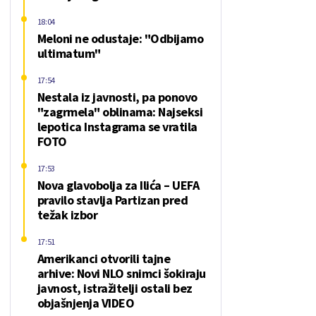
18:04
Meloni ne odustaje: "Odbijamo
ultimatum"
17:54
Nestala iz javnosti, pa ponovo
"zagrmela" oblinama: Najseksi
lepotica Instagrama se vratila
FOTO
17:53
Nova glavobolja za Ilića – UEFA
pravilo stavlja Partizan pred
težak izbor
17:51
Amerikanci otvorili tajne
arhive: Novi NLO snimci šokiraju
javnost, istražitelji ostali bez
objašnjenja VIDEO