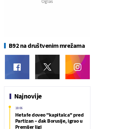
B92 na društvenim mrežama
Najnovije
18:06
Hetafe doveo "kapitalca" pred
Partizan – đak Borusije, igrao u
Premijer ligi