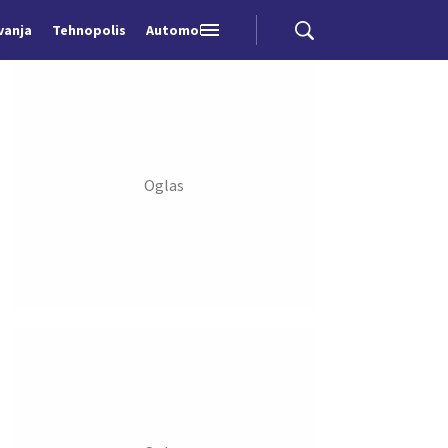
vanja
Tehnopolis
Automobili