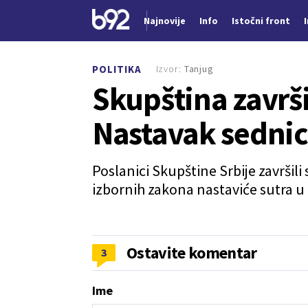
Najnovije
Info
Istočni front
Nova vest
Izvor:
Tanjug
POLITIKA
Skupština završi
Nastavak sednic
Poslanici Skupštine Srbije završil
izbornih zakona nastaviće sutra u 
Ostavite komentar
3
Ime