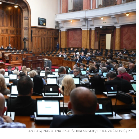
TANJUG/ NARODNA SKUPŠTINA SRBIJE/ PEĐA VUČKOVIĆ/ nr