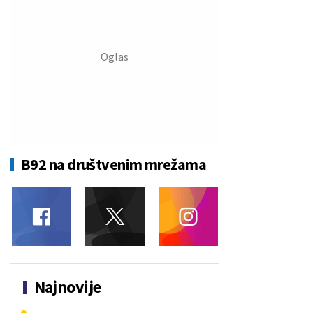
B92 na društvenim mrežama
Najnovije