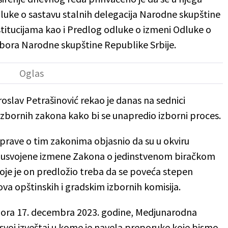
uke o sastavu stalnih delegacija Narodne skupštine
tucijama kao i Predlog odluke o izmeni Odluke o
bora Narodne skupštine Republike Srbije.
slav Petrašinović rekao je danas na sednici
izbornih zakona kako bi se unapredio izborni proces.
prave o tim zakonima objasnio da su u okviru
e usvojene izmene Zakona o jedinstvenom biračkom
oje je on predložio treba da se poveća stepen
ova opštinskih i gradskim izbornih komisija.
bora 17. decembra 2023. godine, Medjunarodna
svoj izveštaj u kome je navela preporuke koje bismo