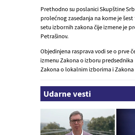
Prethodno su poslanici Skupštine Srbi
prolećnog zasedanja na kome je šest 
setu izbornih zakona čije izmene je p
Petrašinov.
Objedinjena rasprava vodi se o prve 
izmenu Zakona o izboru predsednika 
Zakona o lokalnim izborima i Zakona
Udarne vesti