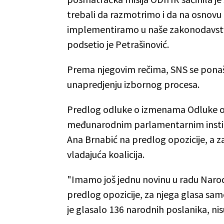
trebali da razmotrimo i da na osnov
implementiramo u naše zakonodavstvo, a
podsetio je Petrašinović.
Prema njegovim rečima, SNS se ponaša
unapredjenju izbornog procesa.
Predlog odluke o izmenama Odluke o 
međunarodnim parlamentarnim institu
Ana Brnabić na predlog opozicije, a za 
vladajuća koalicija.
"Imamo još jednu novinu u radu Naro
predlog opozicije, za njega glasa samo
je glasalo 136 narodnih poslanika, nisu 