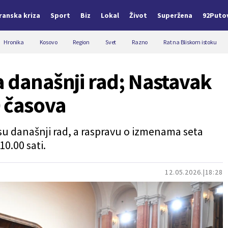
Iranska kriza
Sport
Biz
Lokal
Život
Superžena
92Puto
Hronika
Kosovo
Region
Svet
Razno
Rat na Bliskom istoku
a današnji rad; Nastavak
0 časova
i su današnji rad, a raspravu o izmenama seta
10.00 sati.
12.05.2026.
18:28