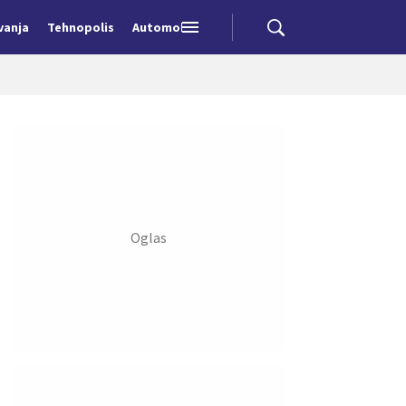
vanja
Tehnopolis
Automobili