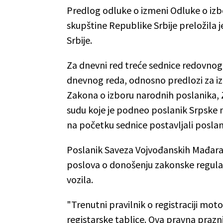
Predlog odluke o izmeni Odluke o iz
skupštine Republike Srbije preložila j
Srbije.
Za dnevni red treće sednice redovnog
dnevnog reda, odnosno predlozi za i
Zakona o izboru narodnih poslanika,
sudu koje je podneo poslanik Srpske n
na početku sednice postavljali poslani
Poslanik Saveza Vojvođanskih Mađara A
poslova o donošenju zakonske regulati
vozila.
"Trenutni pravilnik o registraciji moto
registarske tablice. Ova pravna prazn