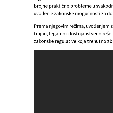
brojne praktične probleme u svakod
uvođenje zakonske mogućnosti za dobij
Prema njegovim rečima, uvođenjem zva
trajno, legalno i dostojanstveno rešen
zakonske regulative koja trenutno zbun