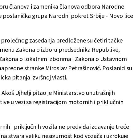
boru članova i zamenika članova odbora Narodne
e ​poslanička grupa Narodni pokret Srbije - Novo lice
 prolećnog zasedanja predložene su četiri tačke
zmenu Zakona o izboru predsednika Republike,
 Zakona o lokalnim izborima i Zakona o Ustavnom
apredne stranke Miroslav Petrašinović. Poslanici su
cka pitanja izvršnoj vlasti.
koš Ujhelji pitao je Ministarstvo unutrašnjih
ve u vezi sa registracijom motornih i priključnih
rnih i priključnih vozila ne predviđa izdavanje treće
ina stvara veliku nesigurnost kod vozača i uzrokuje