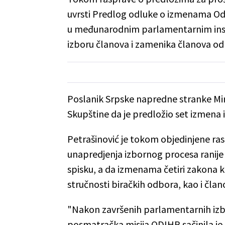
uvrsti Predlog odluke o izmenama Odl
u međunarodnim parlamentarnim insti
izboru članova i zamenika članova od
Poslanik Srpske napredne stranke Miro
Skupštine da je predložio set izmena 
Petrašinović je tokom objedinjene ras
unapredjenja izbornog procesa ranij
spisku, a da izmenama četiri zakona k
stručnosti biračkih odbora, kao i član
"Nakon završenih parlamentarnih iz
posmatračka misija ODIHR sačinila je 