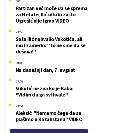
0:01
Partizan već može da se sprema
za Hetafe; Ilić otkrio zašto
Ugrešić nije igrao VIDEO
23:58
Saša Ilić nahvalio Vukotića, ali
mu i zamerio: "To ne sme da se
dešava!"
0:00
Na današnji dan, 7. avgust
23:58
Vukotić ne zna ko je Baba:
"Vidim da ga svi hvale"
23:51
Aleksić: "Nemamo čega da se
plašimo u Kazahstanu" VIDEO