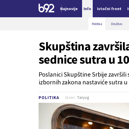
Najnovije
Info
Istočni front
Nova vest
Politika
Društvo
Skupština završil
sednice sutra u 1
Poslanici Skupštine Srbije završil
izbornih zakona nastaviće sutra u 
Izvor:
Tanjug
POLITIKA