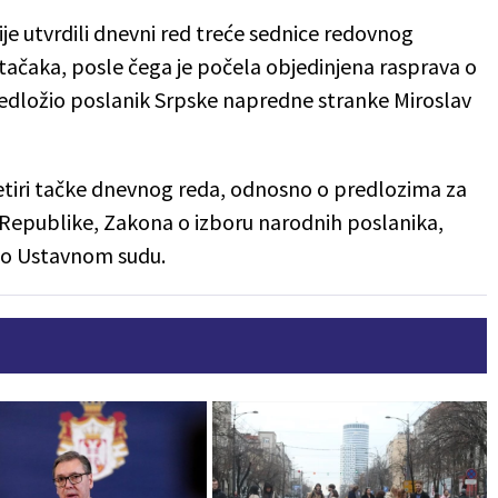
je utvrdili dnevni red treće sednice redovnog
tačaka, posle čega je počela objedinjena rasprava o
redložio poslanik Srpske napredne stranke Miroslav
četiri tačke dnevnog reda, odnosno o predlozima za
Republike, Zakona o izboru narodnih poslanika,
 o Ustavnom sudu.