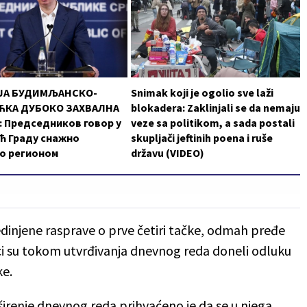
ЈА БУДИМЉАНСКО-
Snimak koji je ogolio sve laži
КА ДУБОКО ЗАХВАЛНА
blokadera: Zaklinjali se da nemaju
 Председников говор у
veze sa politikom, a sada postali
ћ Граду снажно
skupljači jeftinih poena i ruše
о регионом
državu (VIDEO)
jedinjene rasprave o prve četiri tačke, odmah pređe
ci su tokom utvrđivanja dnevnog reda doneli odluku
ke.
renje dnevnog reda prihvaćeno je da se u njega