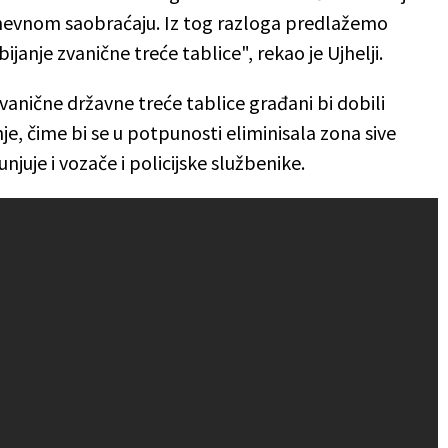
nevnom saobraćaju. Iz tog razloga predlažemo
anje zvanične treće tablice", rekao je Ujhelji.
nične državne treće tablice građani bi dobili
je, čime bi se u potpunosti eliminisala zona sive
juje i vozače i policijske službenike.