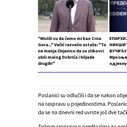
"Mislili su da ćemo mi kao Crna
ЕПАРХИ
Gora..." Vučić razvalio ustaše: "To
НИКШИЋ
ne menja činjenicu da su zlikovci
ВУЧИЋУ:
ubili malog Dobrića i hiljade
Мркоњи
drugih!"
одјекну
Poslanici su odlučili i da se nakon ob
na raspravu u pojedinostima. Poslani
da se na dnevni red uvrste još dve tač
Tokom rasprave o predlozima za proši