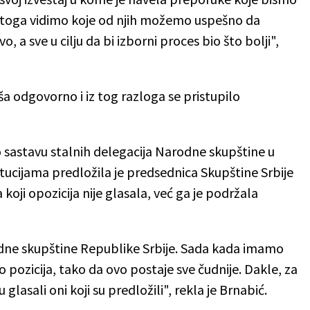
u toga vidimo koje od njih možemo uspešno da
 sve u cilju da bi izborni proces bio što bolji",
 odgovorno i iz tog razloga se pristupilo
sastavu stalnih delegacija Narodne skupštine u
cijama predložila je predsednica Skupštine Srbije
koji opozicija nije glasala, već ga je podržala
dne skupštine Republike Srbije. Sada kada imamo
 pozicija, tako da ovo postaje sve čudnije. Dakle, za
glasali oni koji su predložili", rekla je Brnabić.