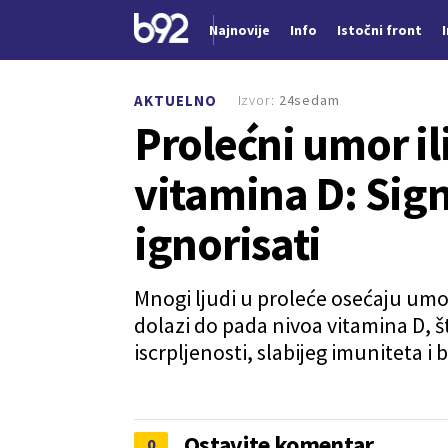
Najnovije
Info
Istočni front
Nova vest
Izvor:
24sedam
AKTUELNO
Prolećni umor il
vitamina D: Sign
ignorisati
Mnogi ljudi u proleće osećaju umo
dolazi do pada nivoa vitamina D, 
iscrpljenosti, slabijeg imuniteta i 
Ostavite komentar
0