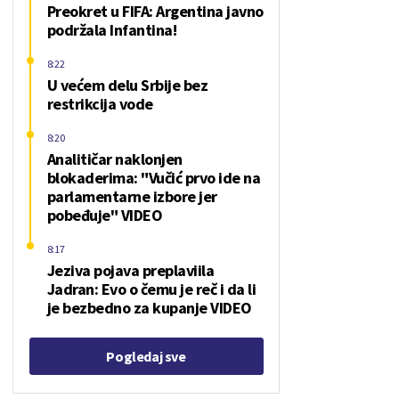
Preokret u FIFA: Argentina javno
podržala Infantina!
8:22
U većem delu Srbije bez
restrikcija vode
8:20
Analitičar naklonjen
blokaderima: "Vučić prvo ide na
parlamentarne izbore jer
pobeđuje" VIDEO
8:17
Jeziva pojava preplaviila
Jadran: Evo o čemu je reč i da li
je bezbedno za kupanje VIDEO
Pogledaj sve