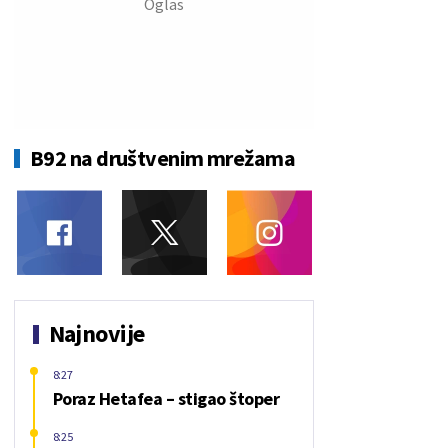
B92 na društvenim mrežama
Najnovije
8:27
Poraz Hetafea – stigao štoper
8:25