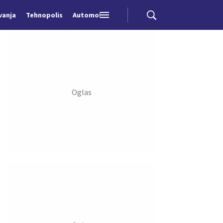
vanja
Tehnopolis
Automobili