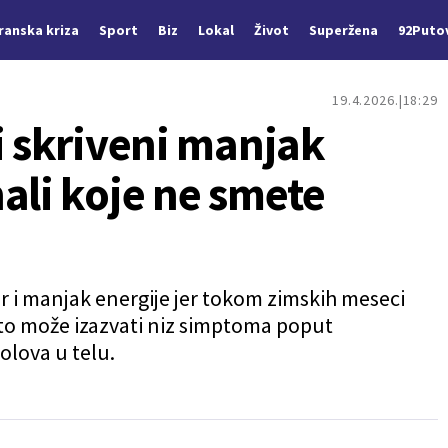
Iranska kriza
Sport
Biz
Lokal
Život
Superžena
92Puto
19.4.2026.
18:29
i skriveni manjak
ali koje ne smete
r i manjak energije jer tokom zimskih meseci
što može izazvati niz simptoma poput
bolova u telu.