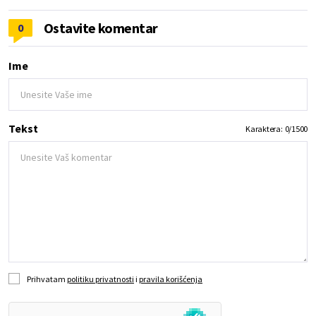
Ostavite komentar
0
Ime
Tekst
Karaktera:
0
/
1500
Prihvatam
politiku privatnosti
i
pravila korišćenja