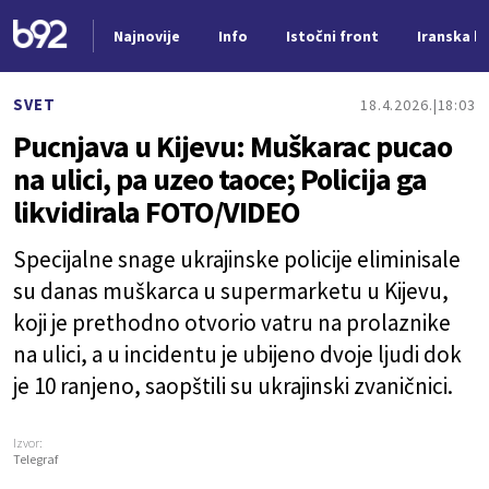
Najnovije
Info
Istočni front
Iranska kr
Nova vest
SVET
18.4.2026.
18:03
Pucnjava u Kijevu: Muškarac pucao
na ulici, pa uzeo taoce; Policija ga
likvidirala FOTO/VIDEO
Specijalne snage ukrajinske policije eliminisale
su danas muškarca u supermarketu u Kijevu,
koji je prethodno otvorio vatru na prolaznike
na ulici, a u incidentu je ubijeno dvoje ljudi dok
je 10 ranjeno, saopštili su ukrajinski zvaničnici.
Izvor:
Telegraf