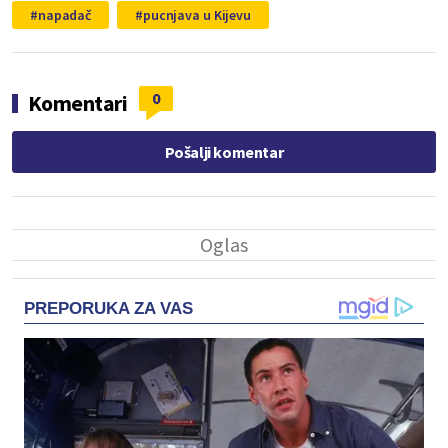
napadač
pucnjava u Kijevu
0
Komentari
Pošalji komentar
PREPORUKA ZA VAS