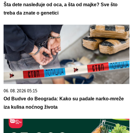
Šta dete nasleđuje od oca, a šta od majke? Sve što
treba da znate o genetici
06. 08. 2026 05:15
Od Budve do Beograda: Kako su padale narko-mreže
iza kulisa noćnog života