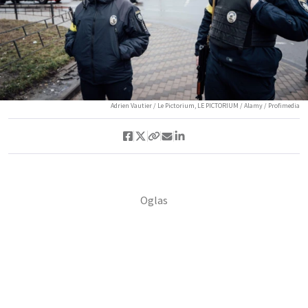
Adrien Vautier / Le Pictorium, LE PICTORIUM / Alamy / Profimedia