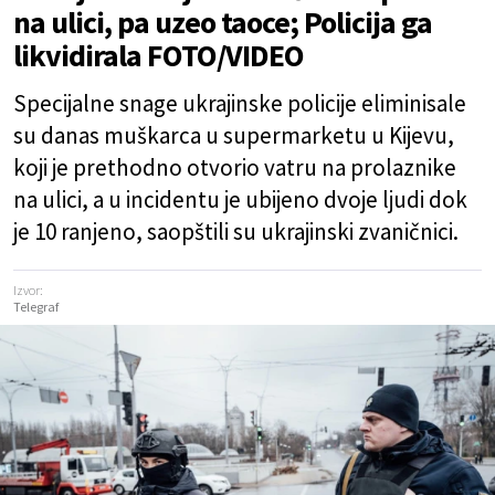
na ulici, pa uzeo taoce; Policija ga
likvidirala FOTO/VIDEO
Specijalne snage ukrajinske policije eliminisale
su danas muškarca u supermarketu u Kijevu,
koji je prethodno otvorio vatru na prolaznike
na ulici, a u incidentu je ubijeno dvoje ljudi dok
je 10 ranjeno, saopštili su ukrajinski zvaničnici.
Izvor:
Telegraf