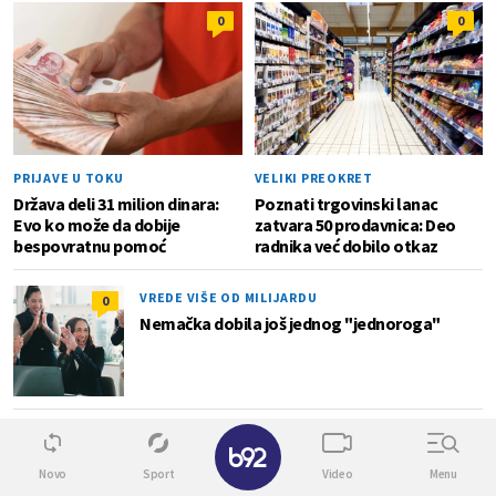
0
0
PRIJAVE U TOKU
VELIKI PREOKRET
Država deli 31 milion dinara:
Poznati trgovinski lanac
Evo ko može da dobije
zatvara 50 prodavnica: Deo
bespovratnu pomoć
radnika već dobilo otkaz
VREDE VIŠE OD MILIJARDU
0
Nemačka dobila još jednog "jednoroga"
60.000 DRONOVA GODIŠNJE
✕
0
Od automobila do vojske: Francuska planira
Novo
Sport
Video
Menu
masovnu proizvodnju