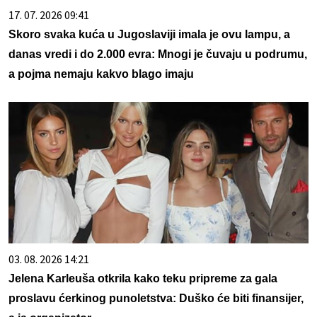
17. 07. 2026 09:41
Skoro svaka kuća u Jugoslaviji imala je ovu lampu, a
danas vredi i do 2.000 evra: Mnogi je čuvaju u podrumu,
a pojma nemaju kakvo blago imaju
03. 08. 2026 14:21
Jelena Karleuša otkrila kako teku pripreme za gala
proslavu ćerkinog punoletstva: Duško će biti finansijer,