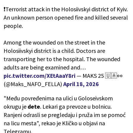
❗️Terrorist attack in the Holosiivskyi district of Kyiv.
An unknown person opened fire and killed several
people.
Among the wounded on the street in the
Holosiivskyi district is a child. Doctors are
transporting her to the hospital. The wounded
adults are being examined and…
pic.twitter.com/XEtAaaY8ri
— MAKS 25 🇺🇦👀
(@Maks_NAFO_FELLA)
April 18, 2026
"Među povređenima na ulici u Goloseivskom
okrugu je
dete
. Lekari ga prevoze u bolnicu.
Ranjeni odrasli se pregledaju i pruža im se pomoć
na licu mesta", rekao je Kličko u objavi na
Telegramu.