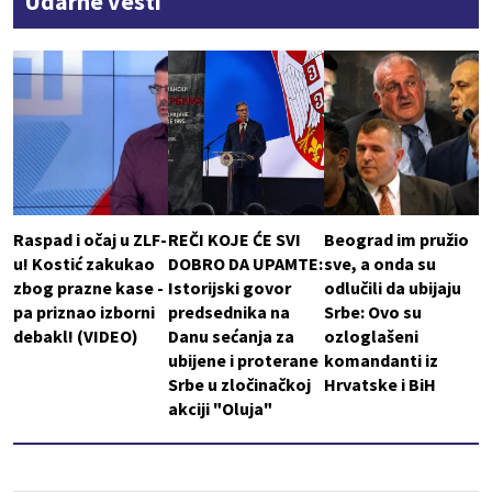
Udarne vesti
Raspad i očaj u ZLF-
REČI KOJE ĆE SVI
Beograd im pružio
u! Kostić zakukao
DOBRO DA UPAMTE:
sve, a onda su
zbog prazne kase -
Istorijski govor
odlučili da ubijaju
pa priznao izborni
predsednika na
Srbe: Ovo su
debakl! (VIDEO)
Danu sećanja za
ozloglašeni
ubijene i proterane
komandanti iz
Srbe u zločinačkoj
Hrvatske i BiH
akciji "Oluja"