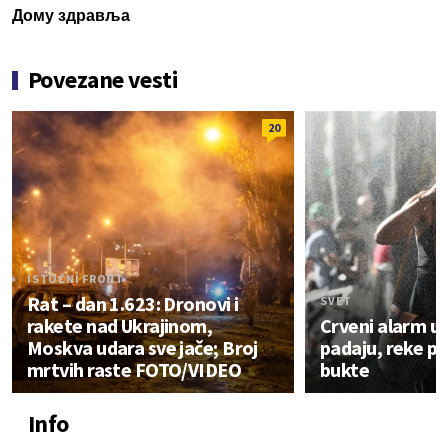
Дому здравља
Povezane vesti
20
ISTOČNI FRONT
Rat – dan 1.623: Dronovi i
SVET
rakete nad Ukrajinom,
Crveni alarm u 
Moskva udara sve jače; Broj
padaju, reke pr
mrtvih raste FOTO/VIDEO
bukte
Info