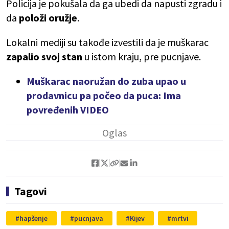
Policija je pokušala da ga ubedi da napusti zgradu i
da
položi oružje
.
Lokalni mediji su takođe izvestili da je muškarac
zapalio svoj stan
u istom kraju, pre pucnjave.
Muškarac naoružan do zuba upao u
prodavnicu pa počeo da puca: Ima
povređenih VIDEO
Tagovi
hapšenje
pucnjava
Kijev
mrtvi