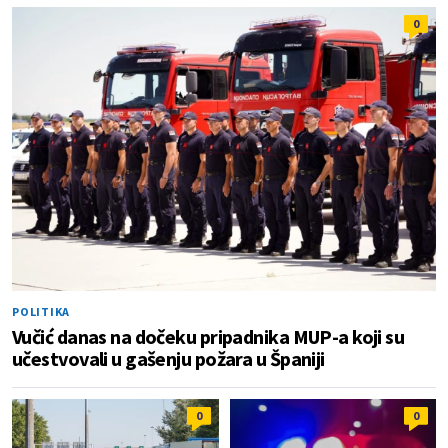
0
POLITIKA
Vučić danas na dočeku pripadnika MUP-a koji su
učestvovali u gašenju požara u Španiji
0
0