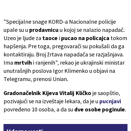
"Specijalne snage KORD-a Nacionalne policije
upale su u
prodavnicu
u kojoj se nalazio napadač.
Uzeo je ljude za
taoce
i
pucao na policajca
tokom
hapšenja. Pre toga, pregovarači su pokušali da ga
kontaktiraju. Broj žrtava napadača se razjašnjava.
Ima
mrtvih
i ranjenih", rekao je ukrajinski ministar
unutrašnjih poslova Igor Klimenko u objavi na
Telegramu, prenosi Unian.
Gradonačelnik Kijeva Vitalij Kličko
je saopštio,
pozivajući se na izveštaje lekara, da je u
pucnjavi
povređeno 10 osoba, a da su
dve osobe poginule
.