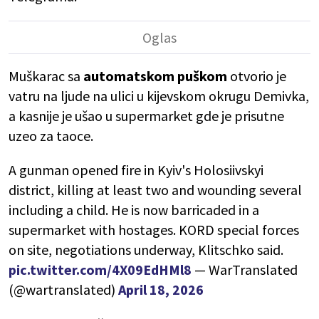
Muškarac sa
automatskom puškom
otvorio je
vatru na ljude na ulici u kijevskom okrugu Demivka,
a kasnije je ušao u supermarket gde je prisutne
uzeo za taoce.
A gunman opened fire in Kyiv's Holosiivskyi
district, killing at least two and wounding several
including a child. He is now barricaded in a
supermarket with hostages. KORD special forces
on site, negotiations underway, Klitschko said.
pic.twitter.com/4X09EdHMl8
— WarTranslated
(@wartranslated)
April 18, 2026