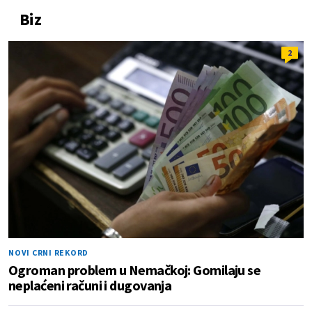
Biz
2
NOVI CRNI REKORD
Ogroman problem u Nemačkoj: Gomilaju se
neplaćeni računi i dugovanja