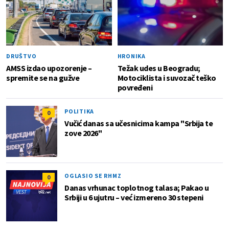
DRUŠTVO
HRONIKA
AMSS izdao upozorenje –
Težak udes u Beogradu;
spremite se na gužve
Motociklista i suvozač teško
povređeni
POLITIKA
0
Vučić danas sa učesnicima kampa "Srbija te
zove 2026"
OGLASIO SE RHMZ
0
Danas vrhunac toplotnog talasa; Pakao u
Srbiji u 6 ujutru – već izmereno 30 stepeni