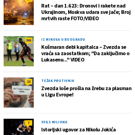
Rat – dan 1.623: Dronovi i rakete nad
Ukrajinom, Moskva udara sve jače; Broj
mrtvih raste FOTO/VIDEO
IZ MINUSA U BEOGRADU
365
Košmaran debi kapitalca – Zvezda se
vraća sa zaostatkom; "Da zaključimo o
Lukasenu..." VIDEO
TEŽAK PROTIVNIK
23
Zvezda loše prošla na žrebu za plasman
u Ligu Evrope!
359,5 MILIONA
7
Istorijski ugovor za Nikolu Jokića