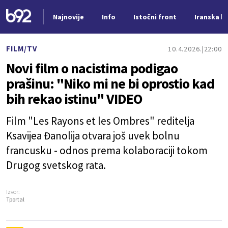
Najnovije
Info
Istočni front
Iranska kr
Nova vest
FILM/TV
10.4.2026.
22:00
Novi film o nacistima podigao
prašinu: "Niko mi ne bi oprostio kad
bih rekao istinu" VIDEO
Film "Les Rayons et les Ombres" reditelja
Ksavijea Đanolija otvara još uvek bolnu
francusku - odnos prema kolaboraciji tokom
Drugog svetskog rata.
Izvor:
Tportal