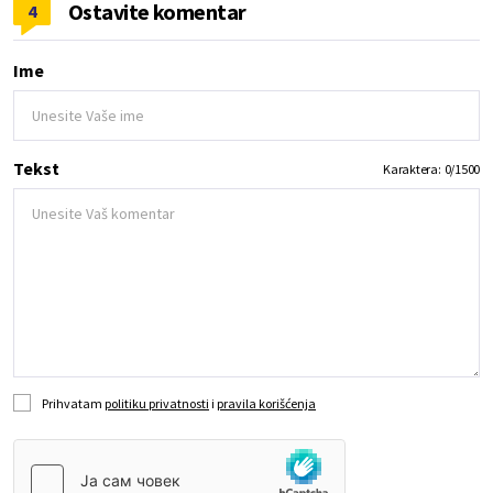
Ostavite komentar
4
Ime
Tekst
Karaktera:
0
/
1500
Prihvatam
politiku privatnosti
i
pravila korišćenja