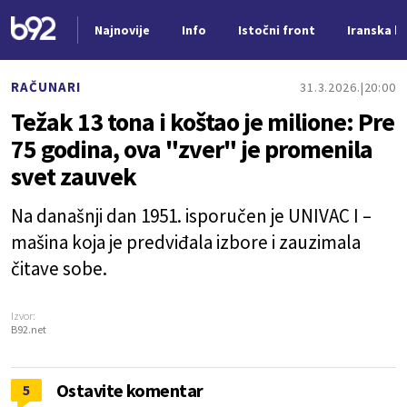
Najnovije
Info
Istočni front
Iranska kr
Nova vest
RAČUNARI
31.3.2026.
20:00
Težak 13 tona i koštao je milione: Pre
75 godina, ova "zver" je promenila
svet zauvek
Na današnji dan 1951. isporučen je UNIVAC I –
mašina koja je predviđala izbore i zauzimala
čitave sobe.
Izvor:
B92.net
Ostavite komentar
5