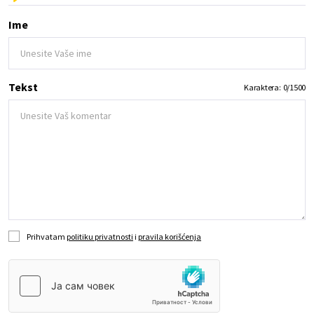
Ime
Tekst
Karaktera:
0
/
1500
Prihvatam
politiku privatnosti
i
pravila korišćenja