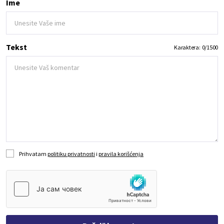
Ime
Tekst
Karaktera:
0
/
1500
Prihvatam
politiku privatnosti
i
pravila korišćenja