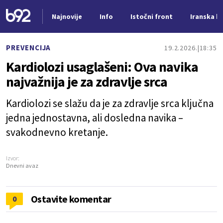
Najnovije
Info
Istočni front
Iranska kr
Nova vest
PREVENCIJA
19.2.2026.
18:35
Kardiolozi usaglašeni: Ova navika
najvažnija je za zdravlje srca
Kardiolozi se slažu da je za zdravlje srca ključna
jedna jednostavna, ali dosledna navika –
svakodnevno kretanje.
Izvor:
Dnevni avaz
Ostavite komentar
0