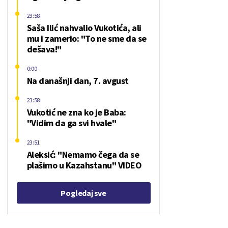
23:58
Saša Ilić nahvalio Vukotića, ali
mu i zamerio: "To ne sme da se
dešava!"
0:00
Na današnji dan, 7. avgust
23:58
Vukotić ne zna ko je Baba:
"Vidim da ga svi hvale"
23:51
Aleksić: "Nemamo čega da se
plašimo u Kazahstanu" VIDEO
Pogledaj sve