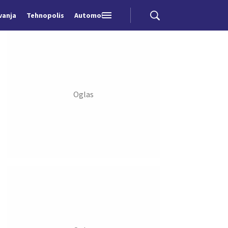
vanja
Tehnopolis
Automobili