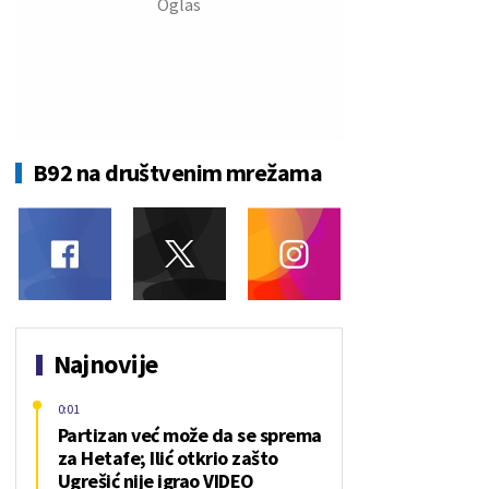
B92 na društvenim mrežama
Najnovije
0:01
Partizan već može da se sprema
za Hetafe; Ilić otkrio zašto
Ugrešić nije igrao VIDEO