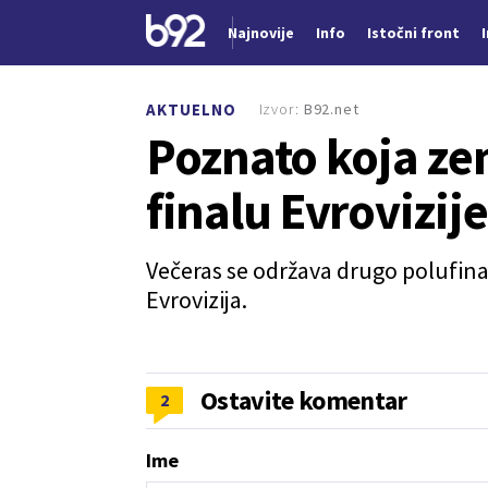
Najnovije
Info
Istočni front
Nova vest
Izvor:
B92.net
AKTUELNO
Poznato koja zem
finalu Evrovizije
Večeras se održava drugo polufi
Evrovizija.
Ostavite komentar
2
Ime