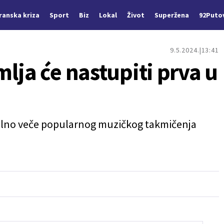
Iranska kriza
Sport
Biz
Lokal
Život
Superžena
92Puto
9.5.2024.
13:41
lja će nastupiti prva u
nalno veče popularnog muzičkog takmičenja