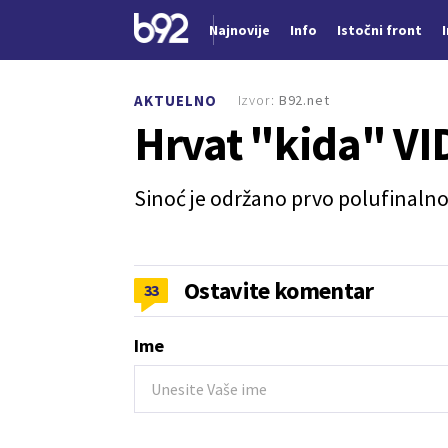
Najnovije
Info
Istočni front
Nova vest
Izvor:
B92.net
AKTUELNO
Hrvat "kida" V
Sinoć je održano prvo polufinalno
Ostavite komentar
33
Ime