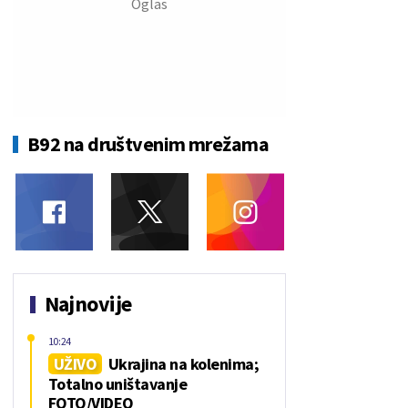
B92 na društvenim mrežama
Najnovije
10:24
UŽIVO
Ukrajina na kolenima;
Totalno uništavanje
FOTO/VIDEO