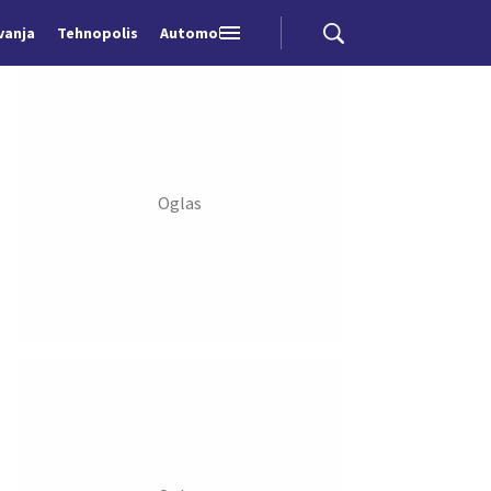
vanja
Tehnopolis
Automobili