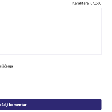
Karaktera:
0
/
1500
rišćenja
ošalji komentar