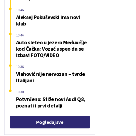
10:46
Aleksej Pokuševski ima novi
klub
10:44
Auto sleteo u jezero Međuvršje
kod Čačka: Vozač uspeo da se
izbavi FOTO/VIDEO
10:36
Vlahović nije nervozan – tvrde
Italijani
10:30
Potvrđeno: Stiže novi Audi Q8,
poznati i prvi detalji
Pogledaj sve