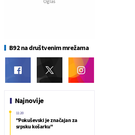
B92 na društvenim mrežama
Najnovije
11:20
"Pokuševski je značajan za
srpsku košarku"