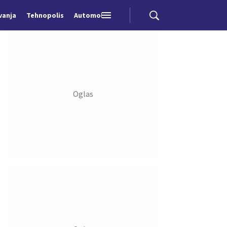
vanja
Tehnopolis
Automobili