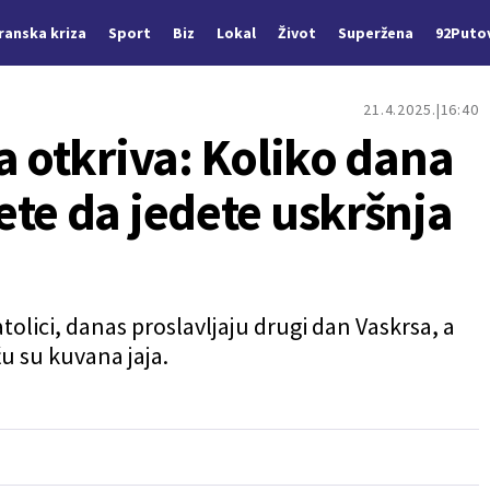
Iranska kriza
Sport
Biz
Lokal
Život
Superžena
92Puto
21.4.2025.
16:40
a otkriva: Koliko dana
ete da jedete uskršnja
katolici, danas proslavljaju drugi dan Vaskrsa, a
žu su kuvana jaja.