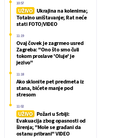
10:57
UŽIVO
Ukrajina na kolenima;
Totalno uništavanje; Rat neće
stati FOTO/VIDEO
11:19
Ovaj čovek je zagrmeo usred
Zagreba: "Ono što smo čuli
tokom proslave 'Oluje' je
jezivo"
11:18
Ako sklonite pet predmeta iz
stana, bićete manje pod
stresom
11:02
UŽIVO
Požari u Srbiji:
Evakuacija zbog opasnosti od
širenja; "Mole se građani da
ostanu pribrani" VIDEO