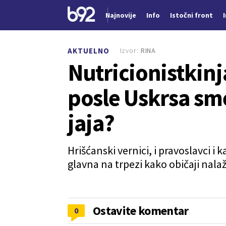
Najnovije
Info
Istočni front
Nova vest
Izvor:
RINA
AKTUELNO
Nutricionistkinj
posle Uskrsa sm
jaja?
Hrišćanski vernici, i pravoslavci i 
glavna na trpezi kako običaji nala
Ostavite komentar
0