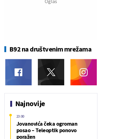
B92 na društvenim mrežama
Najnovije
23:00
Jovanovića čeka ogroman
posao – Teleoptik ponovo
poražen