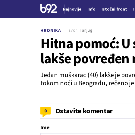
Najnovije
Info
Istočni front
Nova vest
Izvor:
Tanjug
HRONIKA
Hitna pomoć: U 
lakše povređen
Jedan muškarac (40) lakše je povr
tokom noći u Beogradu, rečeno je 
Ostavite komentar
0
Ime