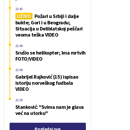
22:43
UŽIVO
Požari u Srbiji i dalje
bukte; Gori i u Beogradu;
Situacija u Deliblatskoj peščari
veoma teška VIDEO
22:44
Srušio se helikopter; Ima mrtvih
FOTO/VIDEO
22:44
Gabrijel Rajković (15) ispisao
istoriju norveškog fudbala
VIDEO
22:30
Stanković: "Svima nam je glava
već na utorku"
Pogledaj sve