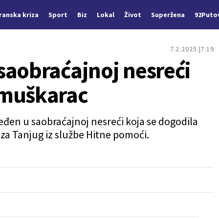
Iranska kriza
Sport
Biz
Lokal
Život
Superžena
92Puto
7.2.2025.
7:19
saobraćajnoj nesreći
 muškarac
eđen u saobraćajnoj nesreći koja se dogodila
za Tanjug iz službe Hitne pomoći.