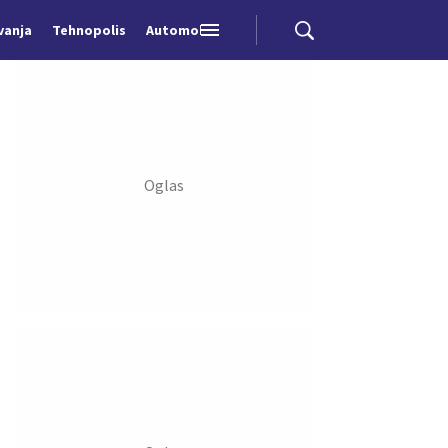
vanja
Tehnopolis
Automobili